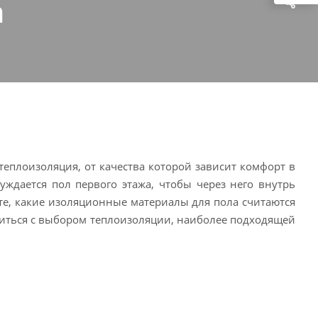
а
прошивным
Гидро-пароизоляция
Негорючий утеплитель
матам
Мембрана
Дилеры по
Пароизоляция
общестроитель
ной
теплоизоляции
еплоизоляция, от качества которой зависит комфорт в
ждается пол первого этажа, чтобы через него внутрь
те, какие изоляционные материалы для пола считаются
иться с выбором теплоизоляции, наиболее подходящей