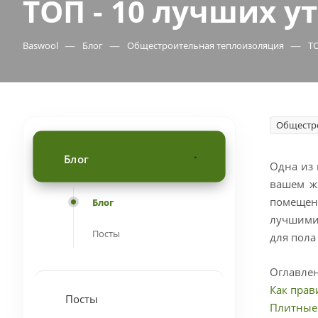
ТОП - 10 лучших у
—
—
—
Baswool
Блог
Общестроительная теплоизоляция
ТО
Общестро
Блог
Одна из 
вашем жи
помещени
Блог
лучшими.
Посты
для пола
Оглавле
Как прав
Посты
Плитные