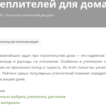
теплителей для дом
Неликвиды
Реквизиты
П - 10 лучших утеплителей для дома
Где купить
Отзывы
ительная теплоизоляция
Схема проезда
важнейших задач при строительстве дома — его надёжная т
лище и расходы на отопление. Особенно в утеплении ну
я не проникали холод и сырость. Из этой статьи вы узнае
 Рейтинг самых популярных утеплителей поможет определ
 в вашем доме.
ние
ильно выбрать утеплитель для полов
 материалы