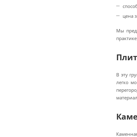
спосо
цена з
Мы пред
практике
Плит
В эту гр
легко мо
перегор
материал
Каме
Каменная