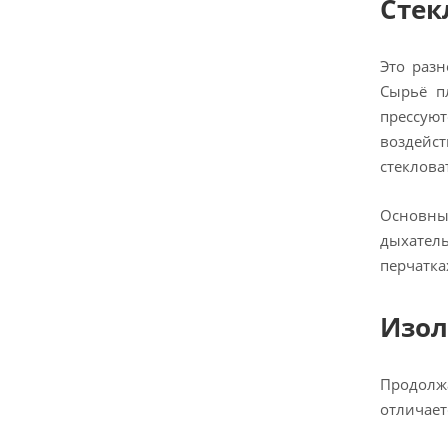
Стек
Это разн
Сырьё п
прессуют
воздейст
стеклова
Основны
дыхател
перчатка
Изол
Продолжа
отличает