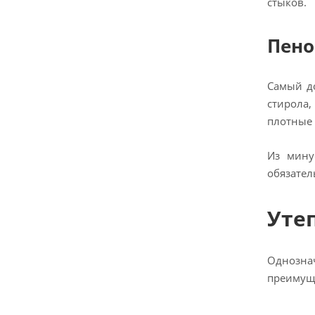
стыков.
Пено
Самый до
стирола,
плотные 
Из мину
обязател
Уте
Однозна
преимуще