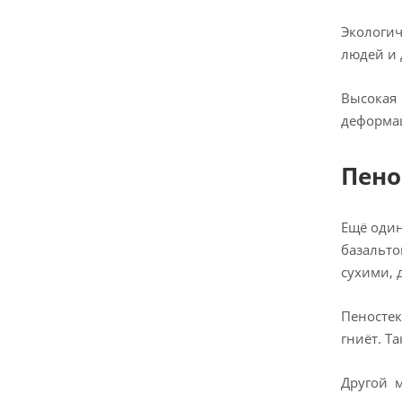
Экологич
людей и
Высокая
деформац
Пено
Ещё один
базальто
сухими, 
Пеностек
гниёт. Т
Другой 