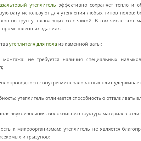
азальтовый утеплитель
эффективно сохраняет тепло и о
вую вату используют для утепления любых типов полов: б
олов по грунту, плавающих со стяжкой. В том числе этот 
в промышленных зданиях.
ства
утеплителя для пола
из каменной ваты:
а монтажа: не требуется наличия специальных навыко
я;
еплопроводность: внутри минераловатных плит удерживаетс
ность: утеплитель отличается способностью отталкивать вл
ая звукоизоляция: волокнистая структура материала отлич
ость к микроорганизмам: утеплитель не является благопр
асекомых и грызунов;