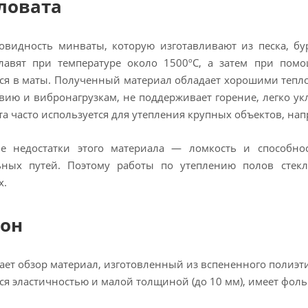
ловата
овидность минваты, которую изготавливают из песка, бур
лавят при температуре около 1500ºС, а затем при пом
ся в маты. Полученный материал обладает хорошими тепл
вию и вибронагрузкам, не поддерживает горение, легко ук
та часто используется для утепления крупных объектов, нап
е недостатки этого материала — ломкость и способно
ьных путей. Поэтому работы по утеплению полов стек
х.
он
ет обзор материал, изготовленный из вспененного полиэти
ся эластичностью и малой толщиной (до 10 мм), имеет фо