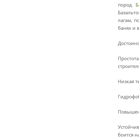
пород.
Б
Базальто
лагам, п
банях и 
Достоин
Простот
строител
Низкая т
Гидрофоб
Повышенн
Устойчив
боится н