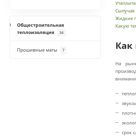
Утеплите
Сыпучая
Жидкие 
Общестроительная
Какую те
теплоизоляция
34
Как
Прошивные маты
7
На рынк
производ
внимание
тепло
звуко
плотн
эколо
срок 