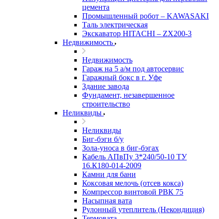
цемента
Промышленный робот – KAWASAKI
Таль электрическая
Экскаватор HITACHI – ZX200-3
Недвижимость
Недвижимость
Гараж на 5 а/м под автосервис
Гаражный бокс в г. Уфе
Здание завода
Фундамент, незавершенное
строительство
Неликвиды
Неликвиды
Биг-бэги б/у
Зола-уноса в биг-бэгах
Кабель АПвПу 3*240/50-10 ТУ
16.К180-014-2009
Камни для бани
Коксовая мелочь (отсев кокса)
Компрессор винтовой РВК 75
Насыпная вата
Рулонный утеплитель (Некондиция)
Термовата