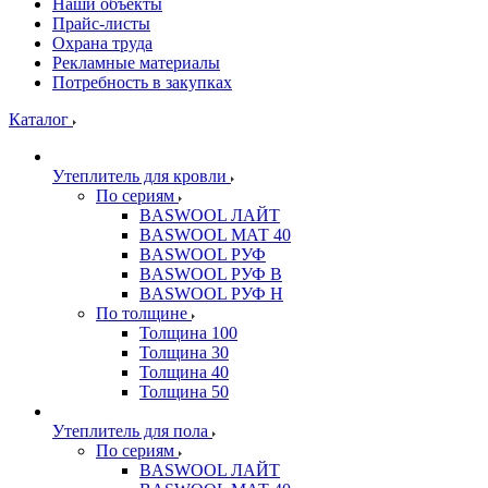
Наши объекты
Прайс-листы
Охрана труда
Рекламные материалы
Потребность в закупках
Каталог
Утеплитель для кровли
По сериям
BASWOOL ЛАЙТ
BASWOOL МАТ 40
BASWOOL РУФ
BASWOOL РУФ В
BASWOOL РУФ Н
По толщине
Толщина 100
Толщина 30
Толщина 40
Толщина 50
Утеплитель для пола
По сериям
BASWOOL ЛАЙТ