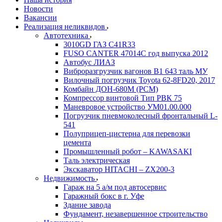
Новости
Вакансии
Реализация неликвидов
Автотехника
3010GD ГАЗ С41R33
FUSO CANTER 47014C год выпуска 2012
Автобус ЛИАЗ
Виброразгрузчик вагонов В1 643 таль МУ
Вилочный погрузчик Toyota 62-8FD20, 2017
Комбайн ДОН-680М (РСМ)
Компрессор винтовой Тип РВК 75
Маневровое устройство УМ01.00.000
Погрузчик пневмоколесный фронтальный L-
541
Полуприцеп-цистерна для перевозки
цемента
Промышленный робот – KAWASAKI
Таль электрическая
Экскаватор HITACHI – ZX200-3
Недвижимость
Гараж на 5 а/м под автосервис
Гаражный бокс в г. Уфе
Здание завода
Фундамент, незавершенное строительство