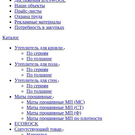
Достижения BASWOOL
Наши объекты
Прайс-листы
Охрана труда
Рекламные материалы
Потребность в закупках
Каталог
Утеплитель для кровли
По сериям
По толщине
Утеплитель для пола
По сериям
По толщине
Утеплитель для стен
По сериям
По толщине
Маты прошивные
Маты прошивные МП (МС)
Маты прошивные МП (СТ)
Маты прошивные МП (Ф)
Маты прошивные МП по плотности
ECOROCK
Сопутствующий товар
Наноизол