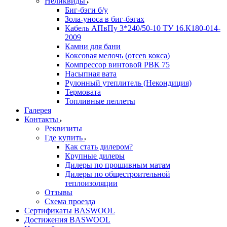
Неликвиды
Биг-бэги б/у
Зола-уноса в биг-бэгах
Кабель АПвПу 3*240/50-10 ТУ 16.К180-014-
2009
Камни для бани
Коксовая мелочь (отсев кокса)
Компрессор винтовой РВК 75
Насыпная вата
Рулонный утеплитель (Некондиция)
Термовата
Топливные пеллеты
Галерея
Контакты
Реквизиты
Где купить
Как стать дилером?
Крупные дилеры
Дилеры по прошивным матам
Дилеры по общестроительной
теплоизоляции
Отзывы
Схема проезда
Сертификаты BASWOOL
Достижения BASWOOL