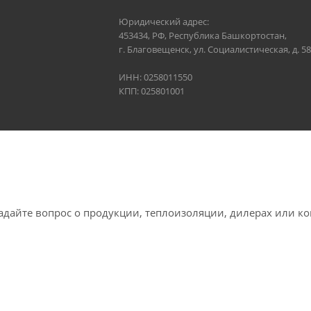
Юридический адрес:
453434, РФ, Республика Башкортостан,
г. Благовещенск, ул. Социалистическая, д. 58
ИНН: 0258011550
КПП: 025801001
айте вопрос о продукции, теплоизоляции, дилерах или к