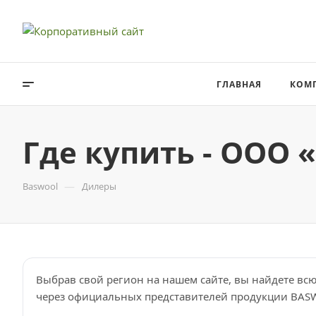
ГЛАВНАЯ
КОМ
Где купить - ООО 
—
BASWOOL ЛАЙТ
Baswool
Дилеры
BASWOOL МАТ 40
Толщина 100
BASWOOL РУФ
Толщина 30
BASWOOL РУФ В
Толщина 40
Выбрав свой регион на нашем сайте, вы найдете в
через официальных представителей продукции BAS
BASWOOL РУФ Н
Толщина 50