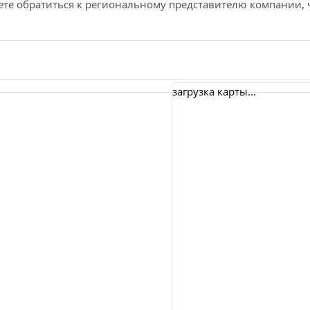
ете обратиться к региональному представителю компании, ч
Неликвиды
Реквизиты
Где купить
загрузка карты...
Отзывы
Схема проезда