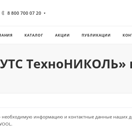
8 800 700 07 20
ПАНИЯ
КАТАЛОГ
АКЦИИ
ПУБЛИКАЦИИ
КОН
«УТС ТехноНИКОЛЬ» 
BASWOOL ЛАЙТ
BASWOOL МАТ 40
Толщина 100
BASWOOL РУФ В
Толщина 30
Автотехника
BASWOOL РУФ Н
Толщина 40
сю необходимую информацию и контактные данные наших д
WOOL.
Толщина 50
Недвижимость