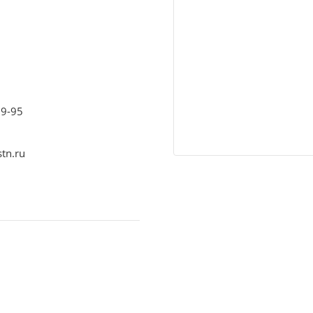
09-95
stn.ru