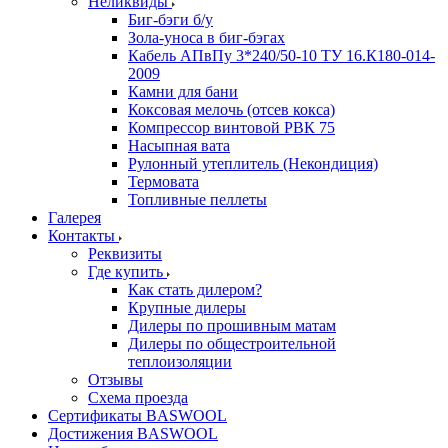
Неликвиды
Биг-бэги б/у
Зола-уноса в биг-бэгах
Кабель АПвПу 3*240/50-10 ТУ 16.К180-014-
2009
Камни для бани
Коксовая мелочь (отсев кокса)
Компрессор винтовой РВК 75
Насыпная вата
Рулонный утеплитель (Некондиция)
Термовата
Топливные пеллеты
Галерея
Контакты
Реквизиты
Где купить
Как стать дилером?
Крупные дилеры
Дилеры по прошивным матам
Дилеры по общестроительной
теплоизоляции
Отзывы
Схема проезда
Сертификаты BASWOOL
Достижения BASWOOL