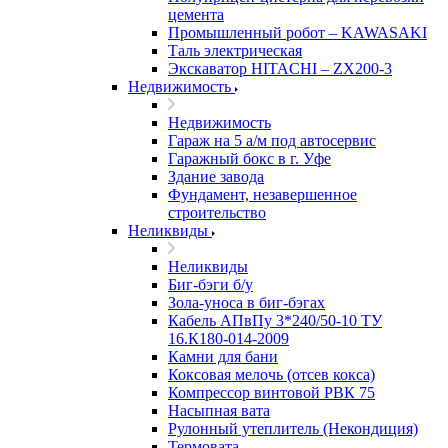
цемента
Промышленный робот – KAWASAKI
Таль электрическая
Экскаватор HITACHI – ZX200-3
Недвижимость
Недвижимость
Гараж на 5 а/м под автосервис
Гаражный бокс в г. Уфе
Здание завода
Фундамент, незавершенное
строительство
Неликвиды
Неликвиды
Биг-бэги б/у
Зола-уноса в биг-бэгах
Кабель АПвПу 3*240/50-10 ТУ
16.К180-014-2009
Камни для бани
Коксовая мелочь (отсев кокса)
Компрессор винтовой РВК 75
Насыпная вата
Рулонный утеплитель (Некондиция)
Термовата