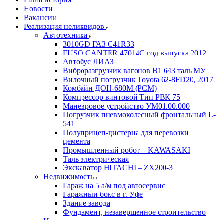
Новости
Вакансии
Реализация неликвидов
Автотехника
3010GD ГАЗ С41R33
FUSO CANTER 47014C год выпуска 2012
Автобус ЛИАЗ
Виброразгрузчик вагонов В1 643 таль МУ
Вилочный погрузчик Toyota 62-8FD20, 2017
Комбайн ДОН-680М (РСМ)
Компрессор винтовой Тип РВК 75
Маневровое устройство УМ01.00.000
Погрузчик пневмоколесный фронтальный L-
541
Полуприцеп-цистерна для перевозки
цемента
Промышленный робот – KAWASAKI
Таль электрическая
Экскаватор HITACHI – ZX200-3
Недвижимость
Гараж на 5 а/м под автосервис
Гаражный бокс в г. Уфе
Здание завода
Фундамент, незавершенное строительство