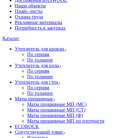
Достижения BASWOOL
Наши объекты
Прайс-листы
Охрана труда
Рекламные материалы
Потребность в закупках
Каталог
Утеплитель для кровли
По сериям
По толщине
Утеплитель для пола
По сериям
По толщине
Утеплитель для стен
По сериям
По толщине
Маты прошивные
Маты прошивные МП (МС)
Маты прошивные МП (СТ)
Маты прошивные МП (Ф)
Маты прошивные МП по плотности
ECOROCK
Сопутствующий товар
Наноизол