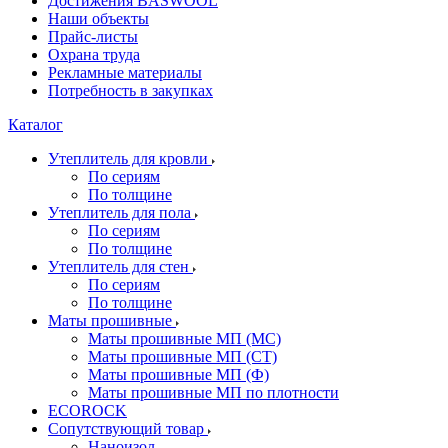
Достижения BASWOOL
Наши объекты
Прайс-листы
Охрана труда
Рекламные материалы
Потребность в закупках
Каталог
Утеплитель для кровли
По сериям
По толщине
Утеплитель для пола
По сериям
По толщине
Утеплитель для стен
По сериям
По толщине
Маты прошивные
Маты прошивные МП (МС)
Маты прошивные МП (СТ)
Маты прошивные МП (Ф)
Маты прошивные МП по плотности
ECOROCK
Сопутствующий товар
Наноизол