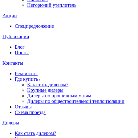
Негорючий утеплитель
Акции
Спецпредложение
Публикации
Блог
Посты
Контакты
Реквизиты
Где купить
Как стать дилером?
Крупные дилеры
Дилеры по прошивным матам
Дилеры по общестроительной теплоизоляции
Отзывы
Схема проезда
Дилеры
Как стать дилером?