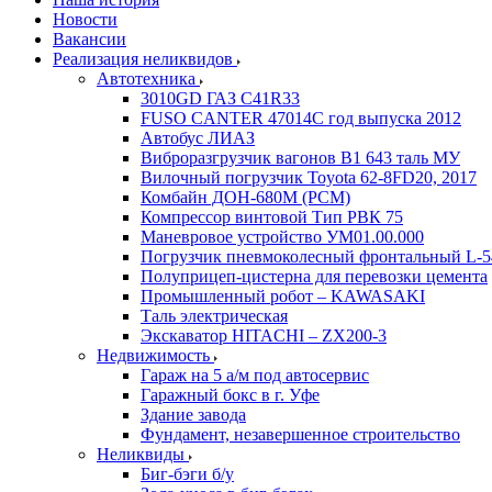
Новости
Вакансии
Реализация неликвидов
Автотехника
3010GD ГАЗ С41R33
FUSO CANTER 47014C год выпуска 2012
Автобус ЛИАЗ
Виброразгрузчик вагонов В1 643 таль МУ
Вилочный погрузчик Toyota 62-8FD20, 2017
Комбайн ДОН-680М (РСМ)
Компрессор винтовой Тип РВК 75
Маневровое устройство УМ01.00.000
Погрузчик пневмоколесный фронтальный L-5
Полуприцеп-цистерна для перевозки цемента
Промышленный робот – KAWASAKI
Таль электрическая
Экскаватор HITACHI – ZX200-3
Недвижимость
Гараж на 5 а/м под автосервис
Гаражный бокс в г. Уфе
Здание завода
Фундамент, незавершенное строительство
Неликвиды
Биг-бэги б/у