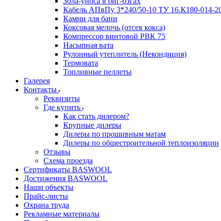
Зола-уноса в биг-бэгах
Кабель АПвПу 3*240/50-10 ТУ 16.К180-014-2
Камни для бани
Коксовая мелочь (отсев кокса)
Компрессор винтовой РВК 75
Насыпная вата
Рулонный утеплитель (Некондиция)
Термовата
Топливные пеллеты
Галерея
Контакты
Реквизиты
Где купить
Как стать дилером?
Крупные дилеры
Дилеры по прошивным матам
Дилеры по общестроительной теплоизоляции
Отзывы
Схема проезда
Сертификаты BASWOOL
Достижения BASWOOL
Наши объекты
Прайс-листы
Охрана труда
Рекламные материалы