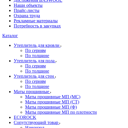
Достижения BASWOOL
Наши объекты
Прайс-листы
Охрана труда
Рекламные материалы
Потребность в закупках
Каталог
Утеплитель для кровли
По сериям
По толщине
Утеплитель для пола
По сериям
По толщине
Утеплитель для стен
По сериям
По толщине
Маты прошивные
Маты прошивные МП (МС)
Маты прошивные МП (СТ)
Маты прошивные МП (Ф)
Маты прошивные МП по плотности
ECOROCK
Сопутствующий товар
Наноизол