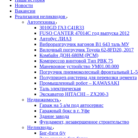
Новости
Вакансии
Реализация неликвидов
Автотехника
3010GD ГАЗ С41R33
FUSO CANTER 47014C год выпуска 2012
Автобус ЛИАЗ
Виброразгрузчик вагонов В1 643 таль МУ
Вилочный погрузчик Toyota 62-8FD20, 2017
Комбайн ДОН-680М (РСМ)
Компрессор винтовой Тип РВК 75
Маневровое устройство УМ01.00.000
Погрузчик пневмоколесный фронтальный L-5
Полуприцеп-цистерна для перевозки цемента
Промышленный робот – KAWASAKI
Таль электрическая
Экскаватор HITACHI – ZX200-3
Недвижимость
Гараж на 5 а/м под автосервис
Гаражный бокс в г. Уфе
Здание завода
Фундамент, незавершенное строительство
Неликвиды
Биг-бэги б/у