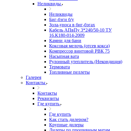
Неликвиды
Неликвиды
Биг-бэги б/у
Зола-уноса в биг-бэгах
Кабель АПвПу 3*240/50-10 ТУ
16.К180-014-2009
Камни для бани
Коксовая мелочь (отсев кокса)
Компрессор винтовой РВК 75
Насыпная вата
Рулонный утеплитель (Некондиция)
Термовата
Топливные пеллеты
Галерея
Контакты
Контакты
Реквизиты
Где купить
Где купить
Как стать дилером?
Крупные дилеры
Дилеры по прошивным матам