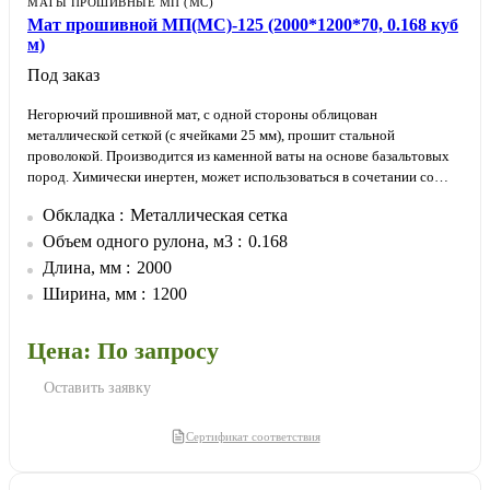
МАТЫ ПРОШИВНЫЕ МП (МС)
Мат прошивной МП(МС)-125 (2000*1200*70, 0.168 куб
м)
Под заказ
Негорючий прошивной мат, с одной стороны облицован
металлической сеткой (с ячейками 25 мм), прошит стальной
проволокой. Производится из каменной ваты на основе базальтовых
пород. Химически инертен, может использоваться в сочетании со
всеми типами материалов.
Обкладка
Металлическая сетка
Обкладка металлической сеткой позволяет плотнее прижимать мат к
изолируемой поверхности. Утеплитель не провисает и не отстает от
Объем одного рулона, м3
0.168
изолируемой поверхности.
Длина, мм
2000
Ширина, мм
1200
Цена: По запросу
Оставить заявку
Сертификат соответствия