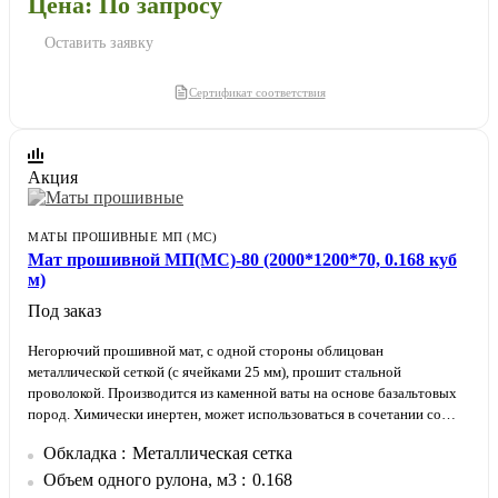
Цена: По запросу
Оставить заявку
Сертификат соответствия
Акция
МАТЫ ПРОШИВНЫЕ МП (МС)
Мат прошивной МП(МС)-80 (2000*1200*70, 0.168 куб
м)
Под заказ
Негорючий прошивной мат, с одной стороны облицован
металлической сеткой (с ячейками 25 мм), прошит стальной
проволокой. Производится из каменной ваты на основе базальтовых
пород. Химически инертен, может использоваться в сочетании со
всеми типами материалов.
Обкладка
Металлическая сетка
Обкладка металлической сеткой позволяет плотнее прижимать мат к
изолируемой поверхности. Утеплитель не провисает и не отстает от
Объем одного рулона, м3
0.168