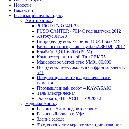
Новости
Вакансии
Реализация неликвидов
Автотехника
3010GD ГАЗ С41R33
FUSO CANTER 47014C год выпуска 2012
Автобус ЛИАЗ
Виброразгрузчик вагонов В1 643 таль МУ
Вилочный погрузчик Toyota 62-8FD20, 2017
Комбайн ДОН-680М (РСМ)
Компрессор винтовой Тип РВК 75
Маневровое устройство УМ01.00.000
Погрузчик пневмоколесный фронтальный L-
541
Полуприцеп-цистерна для перевозки
цемента
Промышленный робот – KAWASAKI
Таль электрическая
Экскаватор HITACHI – ZX200-3
Недвижимость
Гараж на 5 а/м под автосервис
Гаражный бокс в г. Уфе
Здание завода
Фундамент, незавершенное строительство