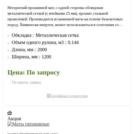
Негорючий прошивной мат, с одной стороны облицован
металлической сеткой (с ячейками 25 мм), прошит стальной
проволокой. Производится из каменной ваты на основе базальтовых
пород. Химически инертен, может использоваться в сочетании со
всеми типами материалов.
Обкладка
Металлическая сетка
Обкладка металлической сеткой позволяет плотнее прижимать мат к
изолируемой поверхности. Утеплитель не провисает и не отстает от
Объем одного рулона, м3
0.144
изолируемой поверхности.
Длина, мм
2000
Ширина, мм
1200
Цена: По запросу
Оставить заявку
Сертификат соответствия
Акция