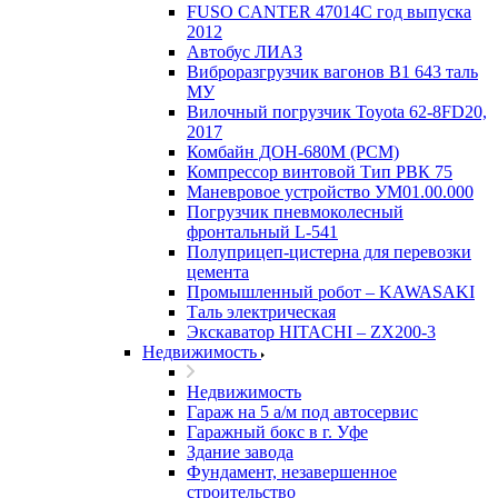
FUSO CANTER 47014C год выпуска
2012
Автобус ЛИАЗ
Виброразгрузчик вагонов В1 643 таль
МУ
Вилочный погрузчик Toyota 62-8FD20,
2017
Комбайн ДОН-680М (РСМ)
Компрессор винтовой Тип РВК 75
Маневровое устройство УМ01.00.000
Погрузчик пневмоколесный
фронтальный L-541
Полуприцеп-цистерна для перевозки
цемента
Промышленный робот – KAWASAKI
Таль электрическая
Экскаватор HITACHI – ZX200-3
Недвижимость
Недвижимость
Гараж на 5 а/м под автосервис
Гаражный бокс в г. Уфе
Здание завода
Фундамент, незавершенное
строительство