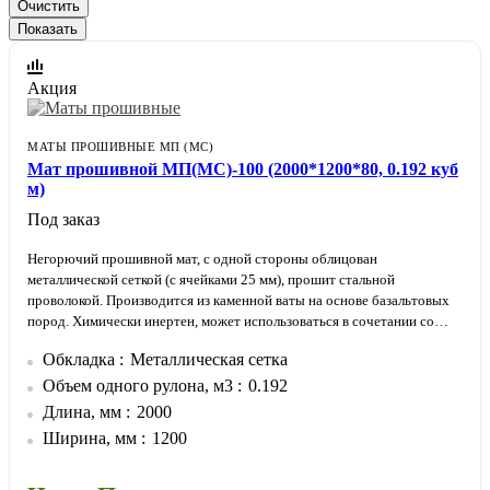
Очистить
Акция
МАТЫ ПРОШИВНЫЕ МП (МС)
Мат прошивной МП(МС)-100 (2000*1200*80, 0.192 куб
м)
Под заказ
Негорючий прошивной мат, с одной стороны облицован
металлической сеткой (с ячейками 25 мм), прошит стальной
проволокой. Производится из каменной ваты на основе базальтовых
пород. Химически инертен, может использоваться в сочетании со
всеми типами материалов.
Обкладка
Металлическая сетка
Обкладка металлической сеткой позволяет плотнее прижимать мат к
изолируемой поверхности. Утеплитель не провисает и не отстает от
Объем одного рулона, м3
0.192
изолируемой поверхности.
Длина, мм
2000
Ширина, мм
1200