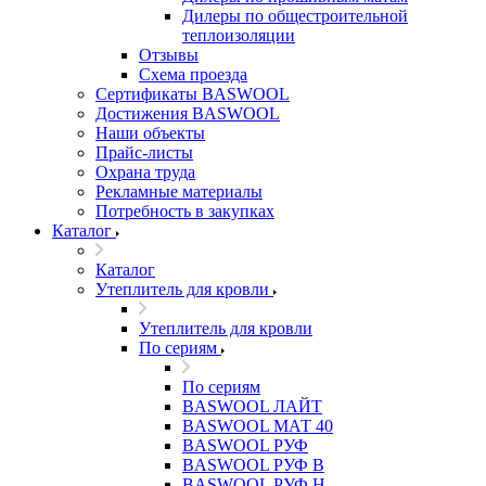
Дилеры по общестроительной
теплоизоляции
Отзывы
Схема проезда
Сертификаты BASWOOL
Достижения BASWOOL
Наши объекты
Прайс-листы
Охрана труда
Рекламные материалы
Потребность в закупках
Каталог
Каталог
Утеплитель для кровли
Утеплитель для кровли
По сериям
По сериям
BASWOOL ЛАЙТ
BASWOOL МАТ 40
BASWOOL РУФ
BASWOOL РУФ В
BASWOOL РУФ Н