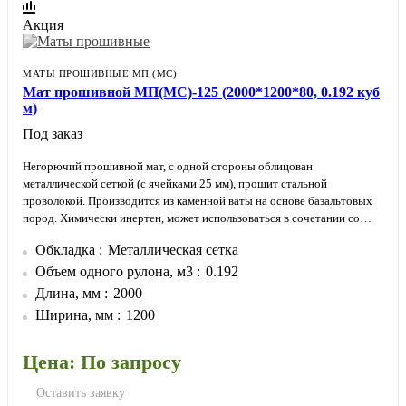
Акция
МАТЫ ПРОШИВНЫЕ МП (МС)
Мат прошивной МП(МС)-125 (2000*1200*80, 0.192 куб
м)
Под заказ
Негорючий прошивной мат, с одной стороны облицован
металлической сеткой (с ячейками 25 мм), прошит стальной
проволокой. Производится из каменной ваты на основе базальтовых
пород. Химически инертен, может использоваться в сочетании со
всеми типами материалов.
Обкладка
Металлическая сетка
Обкладка металлической сеткой позволяет плотнее прижимать мат к
изолируемой поверхности. Утеплитель не провисает и не отстает от
Объем одного рулона, м3
0.192
изолируемой поверхности.
Длина, мм
2000
Ширина, мм
1200
Цена: По запросу
Оставить заявку