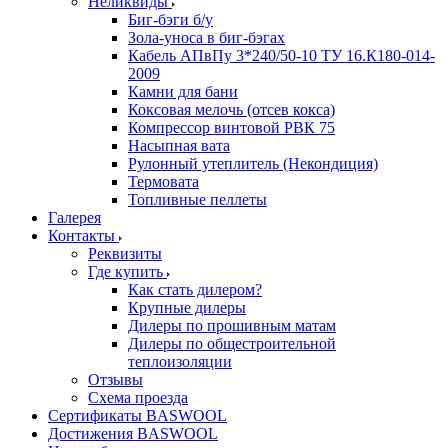
Неликвиды
Биг-бэги б/у
Зола-уноса в биг-бэгах
Кабель АПвПу 3*240/50-10 ТУ 16.К180-014-
2009
Камни для бани
Коксовая мелочь (отсев кокса)
Компрессор винтовой РВК 75
Насыпная вата
Рулонный утеплитель (Некондиция)
Термовата
Топливные пеллеты
Галерея
Контакты
Реквизиты
Где купить
Как стать дилером?
Крупные дилеры
Дилеры по прошивным матам
Дилеры по общестроительной
теплоизоляции
Отзывы
Схема проезда
Сертификаты BASWOOL
Достижения BASWOOL