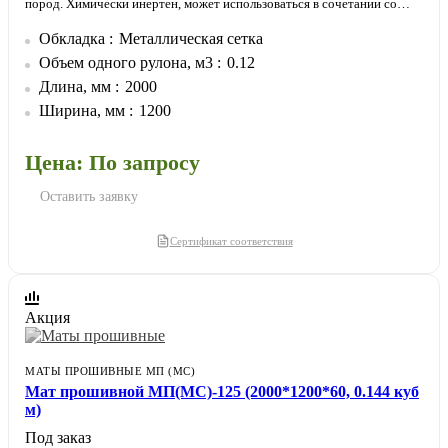
пород. Химически инертен, может использоваться в сочетании со
всеми типами материалов.
Обкладка
Металлическая сетка
Обкладка металлической сеткой позволяет плотнее прижимать мат к
изолируемой поверхности. Утеплитель не провисает и не отстает от
Объем одного рулона, м3
0.12
изолируемой поверхности.
Длина, мм
2000
Ширина, мм
1200
Цена: По запросу
Оставить заявку
Сертификат соответствия
Акция
МАТЫ ПРОШИВНЫЕ МП (МС)
Мат прошивной МП(МС)-125 (2000*1200*60, 0.144 куб
м)
Под заказ