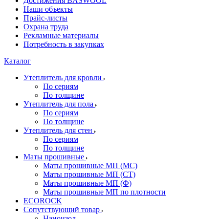
Достижения BASWOOL
Наши объекты
Прайс-листы
Охрана труда
Рекламные материалы
Потребность в закупках
Каталог
Утеплитель для кровли
По сериям
По толщине
Утеплитель для пола
По сериям
По толщине
Утеплитель для стен
По сериям
По толщине
Маты прошивные
Маты прошивные МП (МС)
Маты прошивные МП (СТ)
Маты прошивные МП (Ф)
Маты прошивные МП по плотности
ECOROCK
Сопутствующий товар
Наноизол