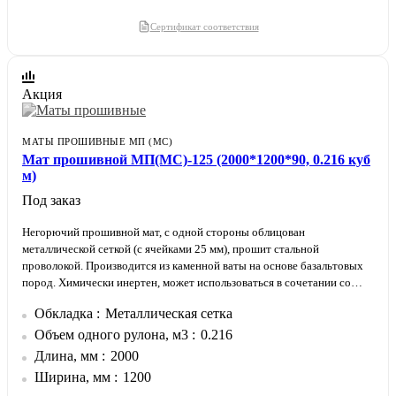
Сертификат соответствия
Акция
МАТЫ ПРОШИВНЫЕ МП (МС)
Мат прошивной МП(МС)-125 (2000*1200*90, 0.216 куб
м)
Под заказ
Негорючий прошивной мат, с одной стороны облицован
металлической сеткой (с ячейками 25 мм), прошит стальной
проволокой. Производится из каменной ваты на основе базальтовых
пород. Химически инертен, может использоваться в сочетании со
всеми типами материалов.
Обкладка
Металлическая сетка
Обкладка металлической сеткой позволяет плотнее прижимать мат к
изолируемой поверхности. Утеплитель не провисает и не отстает от
Объем одного рулона, м3
0.216
изолируемой поверхности.
Длина, мм
2000
Ширина, мм
1200