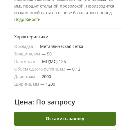
мм), прошит стальной проволокой. Производится
из каменной ваты на основе базальтовых пород.
Химически инертен, может использоваться в
Подробности
сочетании со всеми типами материалов.
Обкладка металлической сеткой позволяет
Характеристики
плотнее прижимать мат к изолируемой
поверхности. Утеплитель не провисает и не
Обкладка
—
Металлическая сетка
отстает от изолируемой поверхности.
Толщина, мм
—
50
Плотность
—
МП(МС)-125
Объем одного рулона, м3
—
0.12
Длина, мм
—
2000
Ширина, мм
—
1200
Цена: По запросу
Оставить заявку