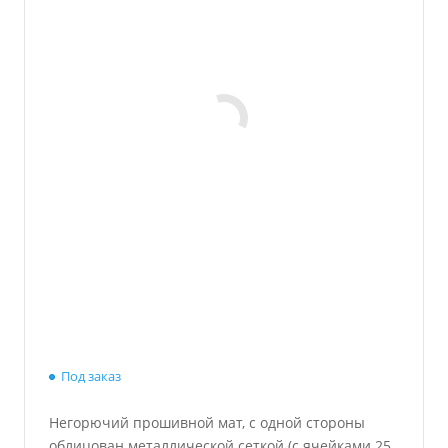
Под заказ
Негорючий прошивной мат, с одной стороны
облицован металлической сеткой (с ячейками 25