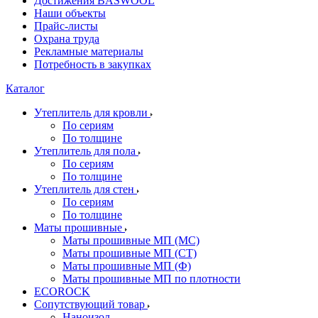
Достижения BASWOOL
Наши объекты
Прайс-листы
Охрана труда
Рекламные материалы
Потребность в закупках
Каталог
Утеплитель для кровли
По сериям
По толщине
Утеплитель для пола
По сериям
По толщине
Утеплитель для стен
По сериям
По толщине
Маты прошивные
Маты прошивные МП (МС)
Маты прошивные МП (СТ)
Маты прошивные МП (Ф)
Маты прошивные МП по плотности
ECOROCK
Сопутствующий товар
Наноизол