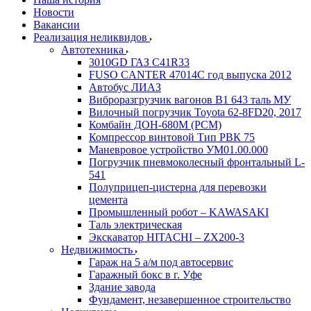
Новости
Вакансии
Реализация неликвидов
Автотехника
3010GD ГАЗ С41R33
FUSO CANTER 47014C год выпуска 2012
Автобус ЛИАЗ
Виброразгрузчик вагонов В1 643 таль МУ
Вилочный погрузчик Toyota 62-8FD20, 2017
Комбайн ДОН-680М (РСМ)
Компрессор винтовой Тип РВК 75
Маневровое устройство УМ01.00.000
Погрузчик пневмоколесный фронтальный L-
541
Полуприцеп-цистерна для перевозки
цемента
Промышленный робот – KAWASAKI
Таль электрическая
Экскаватор HITACHI – ZX200-3
Недвижимость
Гараж на 5 а/м под автосервис
Гаражный бокс в г. Уфе
Здание завода
Фундамент, незавершенное строительство