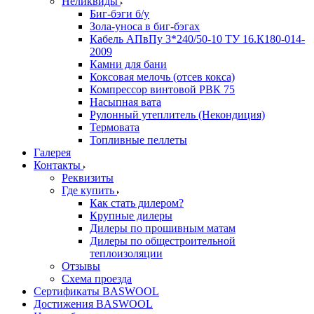
Неликвиды
Биг-бэги б/у
Зола-уноса в биг-бэгах
Кабель АПвПу 3*240/50-10 ТУ 16.К180-014-
2009
Камни для бани
Коксовая мелочь (отсев кокса)
Компрессор винтовой РВК 75
Насыпная вата
Рулонный утеплитель (Некондиция)
Термовата
Топливные пеллеты
Галерея
Контакты
Реквизиты
Где купить
Как стать дилером?
Крупные дилеры
Дилеры по прошивным матам
Дилеры по общестроительной
теплоизоляции
Отзывы
Схема проезда
Сертификаты BASWOOL
Достижения BASWOOL