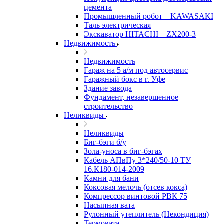
цемента
Промышленный робот – KAWASAKI
Таль электрическая
Экскаватор HITACHI – ZX200-3
Недвижимость
Недвижимость
Гараж на 5 а/м под автосервис
Гаражный бокс в г. Уфе
Здание завода
Фундамент, незавершенное
строительство
Неликвиды
Неликвиды
Биг-бэги б/у
Зола-уноса в биг-бэгах
Кабель АПвПу 3*240/50-10 ТУ
16.К180-014-2009
Камни для бани
Коксовая мелочь (отсев кокса)
Компрессор винтовой РВК 75
Насыпная вата
Рулонный утеплитель (Некондиция)
Термовата