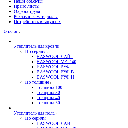
Наши объекты
Прайс-листы
Охрана труда
Рекламные материалы
Потребность в закупках
Каталог
Утеплитель для кровли
По сериям
BASWOOL ЛАЙТ
BASWOOL МАТ 40
BASWOOL РУФ
BASWOOL РУФ В
BASWOOL РУФ Н
По толщине
Толщина 100
Толщина 30
Толщина 40
Толщина 50
Утеплитель для пола
По сериям
BASWOOL ЛАЙТ