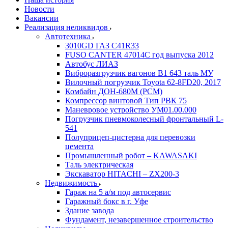
Новости
Вакансии
Реализация неликвидов
Автотехника
3010GD ГАЗ С41R33
FUSO CANTER 47014C год выпуска 2012
Автобус ЛИАЗ
Виброразгрузчик вагонов В1 643 таль МУ
Вилочный погрузчик Toyota 62-8FD20, 2017
Комбайн ДОН-680М (РСМ)
Компрессор винтовой Тип РВК 75
Маневровое устройство УМ01.00.000
Погрузчик пневмоколесный фронтальный L-
541
Полуприцеп-цистерна для перевозки
цемента
Промышленный робот – KAWASAKI
Таль электрическая
Экскаватор HITACHI – ZX200-3
Недвижимость
Гараж на 5 а/м под автосервис
Гаражный бокс в г. Уфе
Здание завода
Фундамент, незавершенное строительство