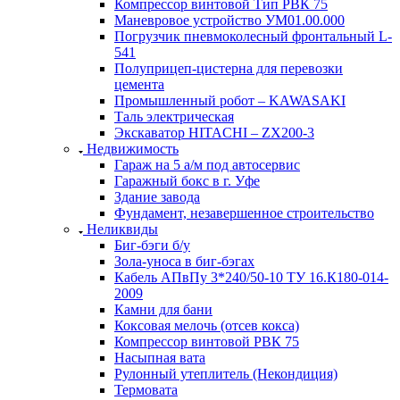
Компрессор винтовой Тип РВК 75
Маневровое устройство УМ01.00.000
Погрузчик пневмоколесный фронтальный L-
541
Полуприцеп-цистерна для перевозки
цемента
Промышленный робот – KAWASAKI
Таль электрическая
Экскаватор HITACHI – ZX200-3
Недвижимость
Гараж на 5 а/м под автосервис
Гаражный бокс в г. Уфе
Здание завода
Фундамент, незавершенное строительство
Неликвиды
Биг-бэги б/у
Зола-уноса в биг-бэгах
Кабель АПвПу 3*240/50-10 ТУ 16.К180-014-
2009
Камни для бани
Коксовая мелочь (отсев кокса)
Компрессор винтовой РВК 75
Насыпная вата
Рулонный утеплитель (Некондиция)
Термовата