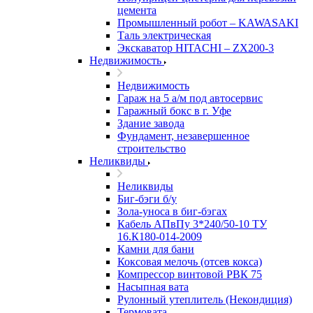
цемента
Промышленный робот – KAWASAKI
Таль электрическая
Экскаватор HITACHI – ZX200-3
Недвижимость
Недвижимость
Гараж на 5 а/м под автосервис
Гаражный бокс в г. Уфе
Здание завода
Фундамент, незавершенное
строительство
Неликвиды
Неликвиды
Биг-бэги б/у
Зола-уноса в биг-бэгах
Кабель АПвПу 3*240/50-10 ТУ
16.К180-014-2009
Камни для бани
Коксовая мелочь (отсев кокса)
Компрессор винтовой РВК 75
Насыпная вата
Рулонный утеплитель (Некондиция)
Термовата