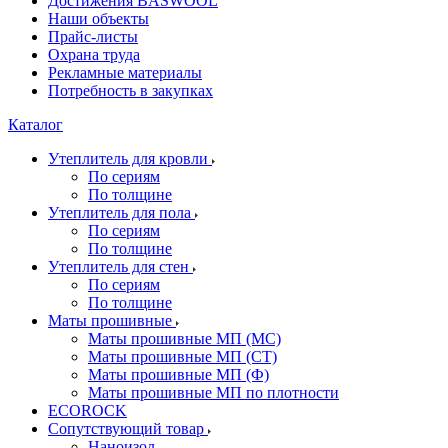
Достижения BASWOOL
Наши объекты
Прайс-листы
Охрана труда
Рекламные материалы
Потребность в закупках
Каталог
Утеплитель для кровли
По сериям
По толщине
Утеплитель для пола
По сериям
По толщине
Утеплитель для стен
По сериям
По толщине
Маты прошивные
Маты прошивные МП (МС)
Маты прошивные МП (СТ)
Маты прошивные МП (Ф)
Маты прошивные МП по плотности
ECOROCK
Сопутствующий товар
Наноизол