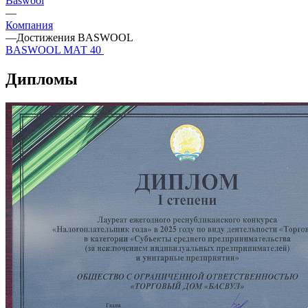
Baswool
—
Компания
—
Достижения BASWOOL
BASWOOL МАТ 40
Дипломы