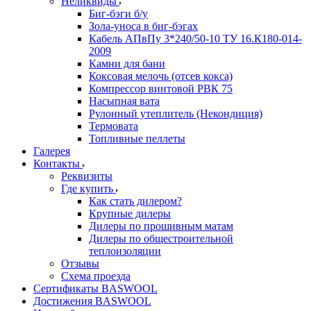
Неликвиды
Биг-бэги б/у
Зола-уноса в биг-бэгах
Кабель АПвПу 3*240/50-10 ТУ 16.К180-014-
2009
Камни для бани
Коксовая мелочь (отсев кокса)
Компрессор винтовой РВК 75
Насыпная вата
Рулонный утеплитель (Некондиция)
Термовата
Топливные пеллеты
Галерея
Контакты
Реквизиты
Где купить
Как стать дилером?
Крупные дилеры
Дилеры по прошивным матам
Дилеры по общестроительной
теплоизоляции
Отзывы
Схема проезда
Сертификаты BASWOOL
Достижения BASWOOL