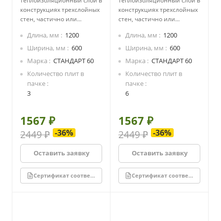
теплоизоляционный слой в
теплоизоляционный слой в
конструкциях трехслойных
конструкциях трехслойных
стен, частично или
стен, частично или
полностью выполненных
полностью выполненных
Длина, мм
1200
Длина, мм
1200
из мелкоштучного
из мелкоштучного
материала.
материала.
Ширина, мм
600
Ширина, мм
600
Теплоизоляционный слой
Теплоизоляционный слой
Марка
СТАНДАРТ 60
Марка
СТАНДАРТ 60
в двух- или трехслойных
в двух- или трехслойных
Количество плит в
Количество плит в
панелях поэлементной
панелях поэлементной
пачке
пачке
сборки.
сборки.
3
6
Средний
Средний
теплоизоляционный слой в
теплоизоляционный слой в
конструкциях каркасных
конструкциях каркасных
1567 ₽
1567 ₽
стен.
стен.
-36%
-36%
2449 ₽
2449 ₽
Оставить заявку
Оставить заявку
Сертификат соответствия
Сертификат соответствия