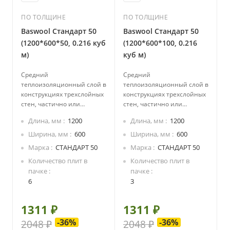
ПО ТОЛЩИНЕ
ПО ТОЛЩИНЕ
Baswool Стандарт 50
Baswool Стандарт 50
(1200*600*50, 0.216 куб
(1200*600*100, 0.216
м)
куб м)
Средний
Средний
теплоизоляционный слой в
теплоизоляционный слой в
конструкциях трехслойных
конструкциях трехслойных
стен, частично или
стен, частично или
полностью выполненных
полностью выполненных
Длина, мм
1200
Длина, мм
1200
из мелкоштучного
из мелкоштучного
материала.
материала.
Ширина, мм
600
Ширина, мм
600
Теплоизоляционный слой
Теплоизоляционный слой
Марка
СТАНДАРТ 50
Марка
СТАНДАРТ 50
в двух- или трехслойных
в двух- или трехслойных
Количество плит в
Количество плит в
панелях поэлементной
панелях поэлементной
пачке
пачке
сборки.
сборки.
6
3
Средний
Средний
теплоизоляционный слой в
теплоизоляционный слой в
конструкциях каркасных
конструкциях каркасных
1311 ₽
1311 ₽
стен.
стен.
-36%
-36%
2048 ₽
2048 ₽