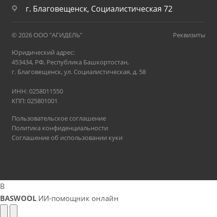
г. Благовещенск, Социалистическая 72
© 2026 ООО "АГИДЕЛЬ"
Реквизиты
Юридический адрес:
453434, РФ, Республика Башкортостан,
г. Благовещенск, ул. Социалистическая, д. 58
ИНН: 0258011550
КПП: 025801001
Пользовательское соглашение
Политика конфиденциальности
Соглашение об использовании куки
B
BASWOOL
ИИ-помощник онлайн