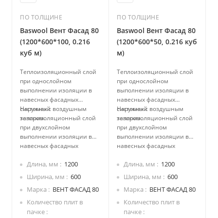
ПО ТОЛЩИНЕ
ПО ТОЛЩИНЕ
Baswool Вент Фасад 80
Baswool Вент Фасад 80
(1200*600*100, 0.216
(1200*600*50, 0.216 куб
куб м)
м)
Теплоизоляционный слой
Теплоизоляционный слой
при однослойном
при однослойном
выполнении изоляции в
выполнении изоляции в
навесных фасадных
навесных фасадных
системах с воздушным
Наружный
системах с воздушным
Наружный
зазором.
теплоизоляционный слой
зазором.
теплоизоляционный слой
при двухслойном
при двухслойном
выполнении изоляции в
выполнении изоляции в
навесных фасадных
навесных фасадных
системах с воздушным
системах с воздушным
Длина, мм
1200
Длина, мм
1200
зазором.
зазором.
Ширина, мм
600
Ширина, мм
600
Марка
ВЕНТ ФАСАД 80
Марка
ВЕНТ ФАСАД 80
Количество плит в
Количество плит в
пачке
пачке