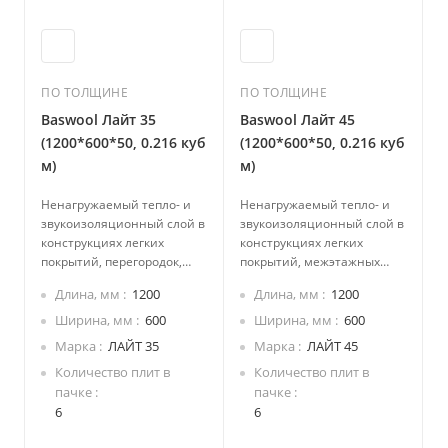
ПО ТОЛЩИНЕ
ПО ТОЛЩИНЕ
Baswool Лайт 35
Baswool Лайт 45
(1200*600*50, 0.216 куб
(1200*600*50, 0.216 куб
м)
м)
Ненагружаемый тепло- и
Ненагружаемый тепло- и
звукоизоляционный слой в
звукоизоляционный слой в
конструкциях легких
конструкциях легких
покрытий, перегородок,
покрытий, межэтажных
каркасных стен,
перекрытий, полов с
Длина, мм
1200
Длина, мм
1200
межэтажных перекрытий,
укладкой изоляции между
покрытий скатных кровель,
лагами.
Ширина, мм
600
Ширина, мм
600
в том числе мансардных,
Марка
ЛАЙТ 35
Марка
ЛАЙТ 45
полов с укладкой изоляции
Количество плит в
Количество плит в
между лагами.
пачке
пачке
Средний
6
6
теплоизоляционный слой в
конструкциях трехслойных