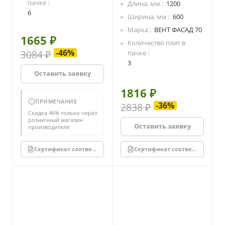
пачке
Длина, мм
1200
зазором.
6
Ширина, мм
600
Марка
ВЕНТ ФАСАД 70
1665 ₽
Количество плит в
-46%
3084 ₽
пачке
3
Оставить заявку
1816 ₽
ПРИМЕЧАНИЕ
-36%
2838 ₽
Скидка 46% только через
розничный магазин
Оставить заявку
производителя
Сертификат соответствия
Сертификат соответствия