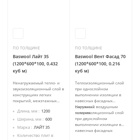
ПО ТОЛЩИНЕ
ПО ТОЛЩИНЕ
Baswool Лайт 35
Baswool Вент Фасад 70
(1200*600*100, 0.432
(1200*600*100, 0.216
куб м)
куб м)
Ненагружаемый тепло- и
Теплоизоляционный слой
звукоизоляционный слой в
при однослойном
конструкциях легких
выполнении изоляции в
покрытий, межэтажных
навесных фасадных
перекрытий, полов с
системах с воздушным
Наружный
Длина, мм
1200
укладкой изоляции между
зазором.
теплоизоляционный слой
лагами.
при двухслойном
Ширина, мм
600
выполнении изоляции в
Марка
ЛАЙТ 35
навесных фасадных
Количество плит в
системах с воздушным