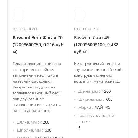
ПО ТОЛЩИНЕ
ПО ТОЛЩИНЕ
Baswool Вент Фасад 70
Baswool Лайт 45
(1200*600*50, 0.216 куб
(1200*600*100, 0.432
м)
куб м)
Теплоизоляционный слой
Ненагружаемый тепло- и
стен при однослойном
звукоизоляционный слой в
выполнении изоляции в
конструкциях легких
навесных фасадных
покрытий, межэтажных
системах с воздушным
Наружный
перекрытий, полов с
Длина, мм
1200
зазором.
теплоизоляционный слой
укладкой изоляции между
при двухслойном
лагами.
Ширина, мм
600
выполнении изоляции в
Марка
ЛАЙТ 45
навесных фасадных
Количество плит в
системах с воздушным
пачке
Длина, мм
1200
зазором.
6
Ширина, мм
600