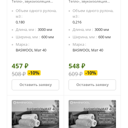
Тепло-, звукоизоляция
Тепло-, звукоизоляция
ненагружаемых
ненагружаемых
Объем одного рулона,
Объем одного рулона,
строительных конструкций
строительных конструкций
м3
м3
жилых домов, бань, саун:
жилых домов, бань, саун:
0,180
0,216
• полы по лагам (в т.ч. над
• полы по лагам (в т.ч. над
подвалами или над
подвалами или над
Длина, мм
3000 мм
Длина, мм
3000 мм
грунтом)
грунтом)
Ширина, мм
600 мм
Ширина, мм
600 мм
• междуэтажные и
• междуэтажные и
Марка
Марка
чердачные перекрытия;
чердачные перекрытия;
BASWOOL Мат 40
BASWOOL Мат 40
• скатная кровля;
• скатная кровля;
• межкомнатные
• межкомнатные
перегородки;
перегородки;
457 ₽
548 ₽
• перегородки,
• перегородки,
предназначенные для
предназначенные для
-10%
-10%
508 ₽
609 ₽
изоляции помещений с
изоляции помещений с
разными температурными
разными температурными
Оставить заявку
Оставить заявку
режимами.
режимами.