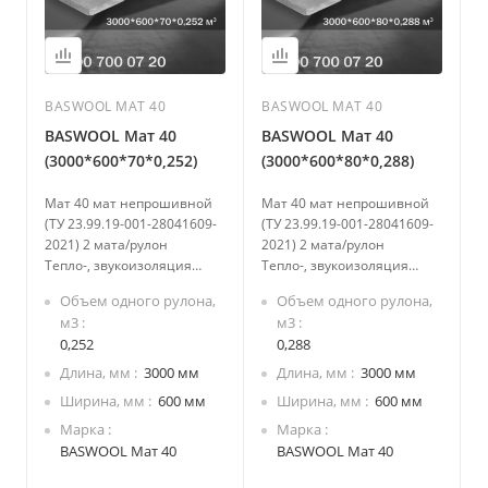
BASWOOL МАТ 40
BASWOOL МАТ 40
BASWOOL Мат 40
BASWOOL Мат 40
(3000*600*70*0,252)
(3000*600*80*0,288)
Мат 40 мат непрошивной
Мат 40 мат непрошивной
(ТУ 23.99.19-001-28041609-
(ТУ 23.99.19-001-28041609-
2021) 2 мата/рулон
2021) 2 мата/рулон
Тепло-, звукоизоляция
Тепло-, звукоизоляция
ненагружаемых
ненагружаемых
Объем одного рулона,
Объем одного рулона,
строительных конструкций
строительных конструкций
м3
м3
жилых домов, бань, саун:
жилых домов, бань, саун:
0,252
0,288
• полы по лагам (в т.ч. над
• полы по лагам (в т.ч. над
подвалами или над
подвалами или над
Длина, мм
3000 мм
Длина, мм
3000 мм
грунтом)
грунтом)
Ширина, мм
600 мм
Ширина, мм
600 мм
• междуэтажные и
• междуэтажные и
Марка
Марка
чердачные перекрытия;
чердачные перекрытия;
BASWOOL Мат 40
BASWOOL Мат 40
• скатная кровля;
• скатная кровля;
• межкомнатные
• межкомнатные