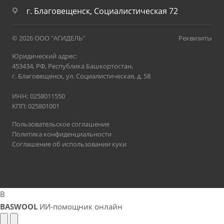
г. Благовещенск, Социалистическая 72
© 2026 ООО "АГИДЕЛЬ"
Реквизиты
Юридический адрес:
453434, РФ, Республика Башкортостан,
г. Благовещенск, ул. Социалистическая, д. 58
ИНН: 0258011550
КПП: 025801001
Пользовательское соглашение
Политика конфиденциальности
Соглашение об использовании куки
B
BASWOOL
ИИ-помощник онлайн