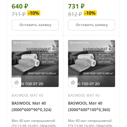
перегородки;
перегородки;
640 ₽
731 ₽
• перегородки,
• перегородки,
предназначенные для
предназначенные для
-10%
-10%
711 ₽
812 ₽
изоляции помещений с
изоляции помещений с
разными температурными
разными температурными
Оставить заявку
Оставить заявку
режимами.
режимами.
BASWOOL МАТ 40
BASWOOL МАТ 40
BASWOOL Мат 40
BASWOOL Мат 40
(3000*600*90*0,324)
(3000*600*100*0,360)
Мат 40 мат непрошивной
Мат 40 мат непрошивной
(ТУ 23.99.19-001-28041609-
(ТУ 23.99.19-001-28041609-