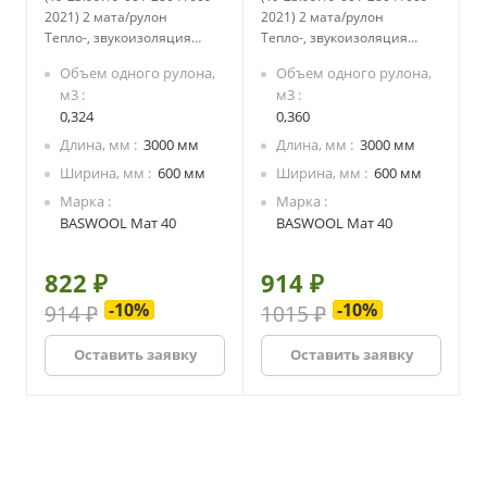
2021) 2 мата/рулон
2021) 2 мата/рулон
Тепло-, звукоизоляция
Тепло-, звукоизоляция
ненагружаемых
ненагружаемых
Объем одного рулона,
Объем одного рулона,
строительных конструкций
строительных конструкций
м3
м3
жилых домов, бань, саун:
жилых домов, бань, саун:
0,324
0,360
• полы по лагам (в т.ч. над
• полы по лагам (в т.ч. над
подвалами или над
подвалами или над
Длина, мм
3000 мм
Длина, мм
3000 мм
грунтом)
грунтом)
Ширина, мм
600 мм
Ширина, мм
600 мм
• междуэтажные и
• междуэтажные и
Марка
Марка
чердачные перекрытия;
чердачные перекрытия;
BASWOOL Мат 40
BASWOOL Мат 40
• скатная кровля;
• скатная кровля;
• межкомнатные
• межкомнатные
перегородки;
перегородки;
822 ₽
914 ₽
• перегородки,
• перегородки,
предназначенные для
предназначенные для
-10%
-10%
914 ₽
1015 ₽
изоляции помещений с
изоляции помещений с
разными температурными
разными температурными
Оставить заявку
Оставить заявку
режимами.
режимами.