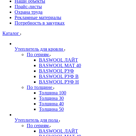
Наши объекты
Прайс-листы
Охрана труда
Рекламные материалы
Потребность в закупках
Каталог
Утеплитель для кровли
По сериям
BASWOOL ЛАЙТ
BASWOOL МАТ 40
BASWOOL РУФ
BASWOOL РУФ В
BASWOOL РУФ Н
По толщине
Толщина 100
Толщина 30
Толщина 40
Толщина 50
Утеплитель для пола
По сериям
BASWOOL ЛАЙТ