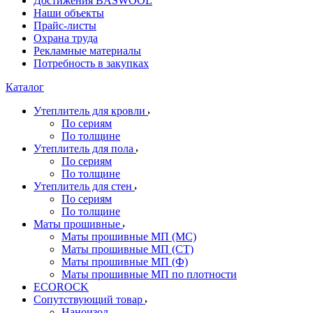
Достижения BASWOOL
Наши объекты
Прайс-листы
Охрана труда
Рекламные материалы
Потребность в закупках
Каталог
Утеплитель для кровли
По сериям
По толщине
Утеплитель для пола
По сериям
По толщине
Утеплитель для стен
По сериям
По толщине
Маты прошивные
Маты прошивные МП (МС)
Маты прошивные МП (СТ)
Маты прошивные МП (Ф)
Маты прошивные МП по плотности
ECOROCK
Сопутствующий товар
Наноизол