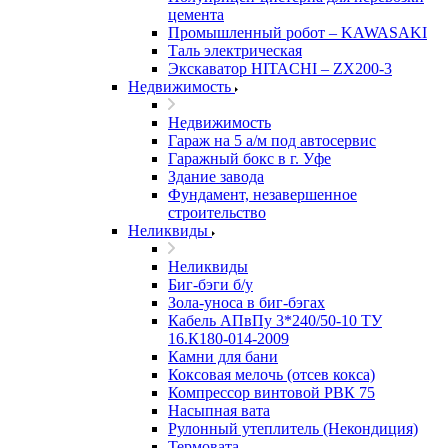
цемента
Промышленный робот – KAWASAKI
Таль электрическая
Экскаватор HITACHI – ZX200-3
Недвижимость
Недвижимость
Гараж на 5 а/м под автосервис
Гаражный бокс в г. Уфе
Здание завода
Фундамент, незавершенное
строительство
Неликвиды
Неликвиды
Биг-бэги б/у
Зола-уноса в биг-бэгах
Кабель АПвПу 3*240/50-10 ТУ
16.К180-014-2009
Камни для бани
Коксовая мелочь (отсев кокса)
Компрессор винтовой РВК 75
Насыпная вата
Рулонный утеплитель (Некондиция)
Термовата