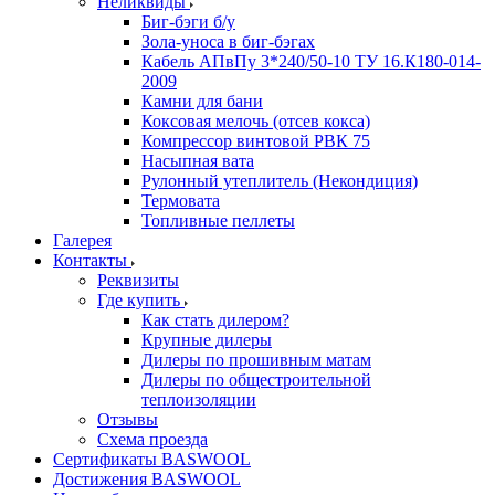
Неликвиды
Биг-бэги б/у
Зола-уноса в биг-бэгах
Кабель АПвПу 3*240/50-10 ТУ 16.К180-014-
2009
Камни для бани
Коксовая мелочь (отсев кокса)
Компрессор винтовой РВК 75
Насыпная вата
Рулонный утеплитель (Некондиция)
Термовата
Топливные пеллеты
Галерея
Контакты
Реквизиты
Где купить
Как стать дилером?
Крупные дилеры
Дилеры по прошивным матам
Дилеры по общестроительной
теплоизоляции
Отзывы
Схема проезда
Сертификаты BASWOOL
Достижения BASWOOL