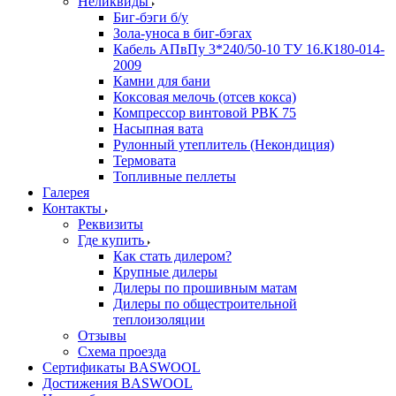
Неликвиды
Биг-бэги б/у
Зола-уноса в биг-бэгах
Кабель АПвПу 3*240/50-10 ТУ 16.К180-014-
2009
Камни для бани
Коксовая мелочь (отсев кокса)
Компрессор винтовой РВК 75
Насыпная вата
Рулонный утеплитель (Некондиция)
Термовата
Топливные пеллеты
Галерея
Контакты
Реквизиты
Где купить
Как стать дилером?
Крупные дилеры
Дилеры по прошивным матам
Дилеры по общестроительной
теплоизоляции
Отзывы
Схема проезда
Сертификаты BASWOOL
Достижения BASWOOL