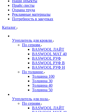
Наши объекты
Прайс-листы
Охрана труда
Рекламные материалы
Потребность в закупках
Каталог
Утеплитель для кровли
По сериям
BASWOOL ЛАЙТ
BASWOOL МАТ 40
BASWOOL РУФ
BASWOOL РУФ В
BASWOOL РУФ Н
По толщине
Толщина 100
Толщина 30
Толщина 40
Толщина 50
Утеплитель для пола
По сериям
BASWOOL ЛАЙТ