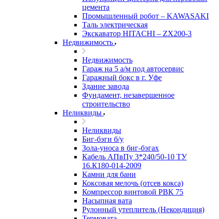
цемента
Промышленный робот – KAWASAKI
Таль электрическая
Экскаватор HITACHI – ZX200-3
Недвижимость
Недвижимость
Гараж на 5 а/м под автосервис
Гаражный бокс в г. Уфе
Здание завода
Фундамент, незавершенное
строительство
Неликвиды
Неликвиды
Биг-бэги б/у
Зола-уноса в биг-бэгах
Кабель АПвПу 3*240/50-10 ТУ
16.К180-014-2009
Камни для бани
Коксовая мелочь (отсев кокса)
Компрессор винтовой РВК 75
Насыпная вата
Рулонный утеплитель (Некондиция)
Термовата