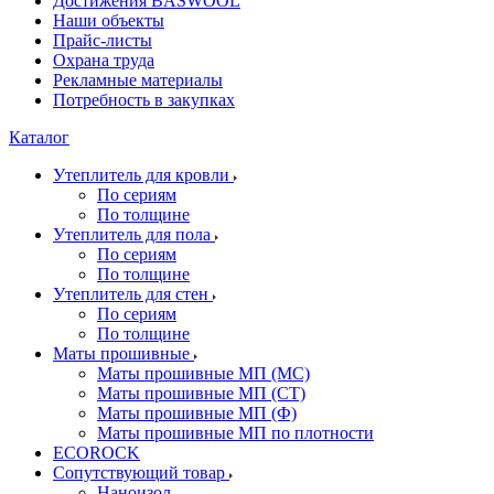
Достижения BASWOOL
Наши объекты
Прайс-листы
Охрана труда
Рекламные материалы
Потребность в закупках
Каталог
Утеплитель для кровли
По сериям
По толщине
Утеплитель для пола
По сериям
По толщине
Утеплитель для стен
По сериям
По толщине
Маты прошивные
Маты прошивные МП (МС)
Маты прошивные МП (СТ)
Маты прошивные МП (Ф)
Маты прошивные МП по плотности
ECOROCK
Сопутствующий товар
Наноизол