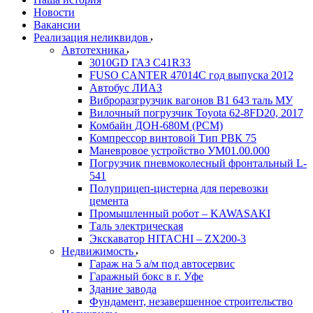
Новости
Вакансии
Реализация неликвидов
Автотехника
3010GD ГАЗ С41R33
FUSO CANTER 47014C год выпуска 2012
Автобус ЛИАЗ
Виброразгрузчик вагонов В1 643 таль МУ
Вилочный погрузчик Toyota 62-8FD20, 2017
Комбайн ДОН-680М (РСМ)
Компрессор винтовой Тип РВК 75
Маневровое устройство УМ01.00.000
Погрузчик пневмоколесный фронтальный L-
541
Полуприцеп-цистерна для перевозки
цемента
Промышленный робот – KAWASAKI
Таль электрическая
Экскаватор HITACHI – ZX200-3
Недвижимость
Гараж на 5 а/м под автосервис
Гаражный бокс в г. Уфе
Здание завода
Фундамент, незавершенное строительство