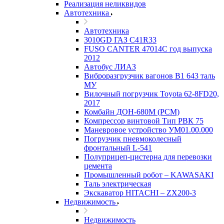
Реализация неликвидов
Автотехника
Автотехника
3010GD ГАЗ С41R33
FUSO CANTER 47014C год выпуска
2012
Автобус ЛИАЗ
Виброразгрузчик вагонов В1 643 таль
МУ
Вилочный погрузчик Toyota 62-8FD20,
2017
Комбайн ДОН-680М (РСМ)
Компрессор винтовой Тип РВК 75
Маневровое устройство УМ01.00.000
Погрузчик пневмоколесный
фронтальный L-541
Полуприцеп-цистерна для перевозки
цемента
Промышленный робот – KAWASAKI
Таль электрическая
Экскаватор HITACHI – ZX200-3
Недвижимость
Недвижимость