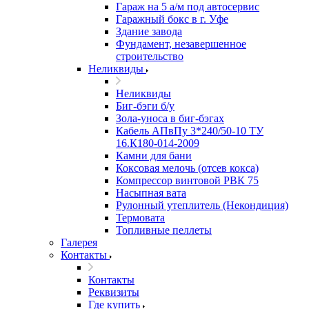
Гараж на 5 а/м под автосервис
Гаражный бокс в г. Уфе
Здание завода
Фундамент, незавершенное
строительство
Неликвиды
Неликвиды
Биг-бэги б/у
Зола-уноса в биг-бэгах
Кабель АПвПу 3*240/50-10 ТУ
16.К180-014-2009
Камни для бани
Коксовая мелочь (отсев кокса)
Компрессор винтовой РВК 75
Насыпная вата
Рулонный утеплитель (Некондиция)
Термовата
Топливные пеллеты
Галерея
Контакты
Контакты
Реквизиты
Где купить