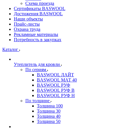
Схема проезда
Сертификаты BASWOOL
Достижения BASWOOL
Наши объекты
Прайс-листы
Охрана труда
Рекламные материалы
Потребность в закупках
Каталог
Утеплитель для кровли
По сериям
BASWOOL ЛАЙТ
BASWOOL МАТ 40
BASWOOL РУФ
BASWOOL РУФ В
BASWOOL РУФ Н
По толщине
Толщина 100
Толщина 30
Толщина 40
Толщина 50