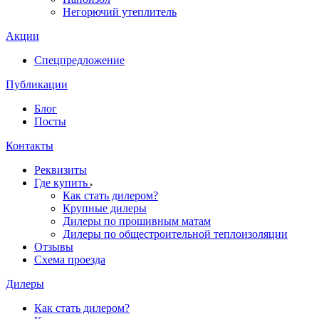
Негорючий утеплитель
Акции
Спецпредложение
Публикации
Блог
Посты
Контакты
Реквизиты
Где купить
Как стать дилером?
Крупные дилеры
Дилеры по прошивным матам
Дилеры по общестроительной теплоизоляции
Отзывы
Схема проезда
Дилеры
Как стать дилером?