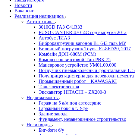
Новости
Вакансии
Реализация неликвидов
Автотехника
3010GD ГАЗ С41R33
FUSO CANTER 47014C год выпуска 2012
Автобус ЛИАЗ
Виброразгрузчик вагонов В1 643 таль МУ
Вилочный погрузчик Toyota 62-8FD20, 2017
Комбайн ДОН-680М (РСМ)
Компрессор винтовой Тип РВК 75
Маневровое устройство УМ01.00.000
Погрузчик пневмоколесный фронтальный L-5
Полуприцеп-цистерна для перевозки цемента
Промышленный робот – KAWASAKI
Таль электрическая
Экскаватор HITACHI – ZX200-3
Недвижимость
Гараж на 5 а/м под автосервис
Гаражный бокс в г. Уфе
Здание завода
Фундамент, незавершенное строительство
Неликвиды
Биг-бэги б/у