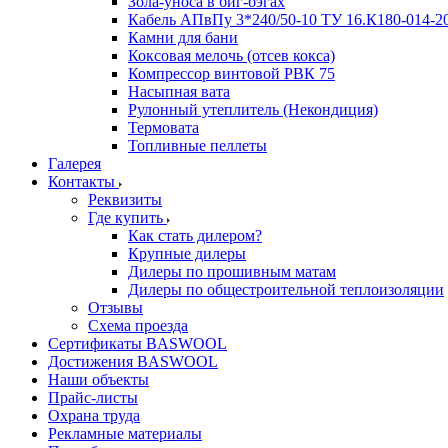
Зола-уноса в биг-бэгах
Кабель АПвПу 3*240/50-10 ТУ 16.К180-014-2
Камни для бани
Коксовая мелочь (отсев кокса)
Компрессор винтовой РВК 75
Насыпная вата
Рулонный утеплитель (Некондиция)
Термовата
Топливные пеллеты
Галерея
Контакты
Реквизиты
Где купить
Как стать дилером?
Крупные дилеры
Дилеры по прошивным матам
Дилеры по общестроительной теплоизоляции
Отзывы
Схема проезда
Сертификаты BASWOOL
Достижения BASWOOL
Наши объекты
Прайс-листы
Охрана труда
Рекламные материалы