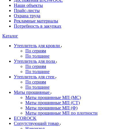
Достижения BASWOOL
Наши объекты
Прайс-листы
Охрана труда
Рекламные материалы
Потребность в закупках
Каталог
Утеплитель для кровли
По сериям
По толщине
Утеплитель для пола
По сериям
По толщине
Утеплитель для стен
По сериям
По толщине
Маты прошивные
Маты прошивные МП (МС)
Маты прошивные МП (СТ)
Маты прошивные МП (Ф)
Маты прошивные МП по плотности
ECOROCK
Сопутствующий товар
Наноизол