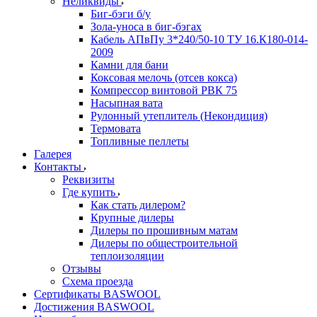
Неликвиды
Биг-бэги б/у
Зола-уноса в биг-бэгах
Кабель АПвПу 3*240/50-10 ТУ 16.К180-014-
2009
Камни для бани
Коксовая мелочь (отсев кокса)
Компрессор винтовой РВК 75
Насыпная вата
Рулонный утеплитель (Некондиция)
Термовата
Топливные пеллеты
Галерея
Контакты
Реквизиты
Где купить
Как стать дилером?
Крупные дилеры
Дилеры по прошивным матам
Дилеры по общестроительной
теплоизоляции
Отзывы
Схема проезда
Сертификаты BASWOOL
Достижения BASWOOL