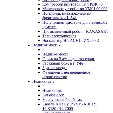
Компрессор винтовой Тип РВК 75
Маневровое устройство УМ01.00.000
Погрузчик пневмоколесный
фронтальный L-541
Полуприцеп-цистерна для перевозки
цемента
Промышленный робот – KAWASAKI
Таль электрическая
Экскаватор HITACHI – ZX200-3
Недвижимость
Недвижимость
Гараж на 5 а/м под автосервис
Гаражный бокс в г. Уфе
Здание завода
Фундамент, незавершенное
строительство
Неликвиды
Неликвиды
Биг-бэги б/у
Зола-уноса в биг-бэгах
Кабель АПвПу 3*240/50-10 ТУ
16.К180-014-2009