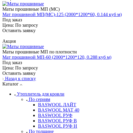
Маты прошивные МП (МС)
Мат прошивной МП(МС)-125 (2000*1200*60, 0.144 куб м)
Под заказ
Цена: По зап
р
осу
Оставить заявку
Акция
Маты прошивные МП по плотности
Мат прошивной МП-60 (2000*1200*120, 0.288 куб м)
Под заказ
Цена: По зап
р
осу
Оставить заявку
Назад к списку
Каталог
Утеплитель для кровли
По сериям
BASWOOL ЛАЙТ
BASWOOL МАТ 40
BASWOOL РУФ
BASWOOL РУФ В
BASWOOL РУФ Н
По толщине