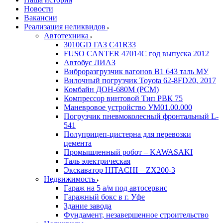
Новости
Вакансии
Реализация неликвидов
Автотехника
3010GD ГАЗ С41R33
FUSO CANTER 47014C год выпуска 2012
Автобус ЛИАЗ
Виброразгрузчик вагонов В1 643 таль МУ
Вилочный погрузчик Toyota 62-8FD20, 2017
Комбайн ДОН-680М (РСМ)
Компрессор винтовой Тип РВК 75
Маневровое устройство УМ01.00.000
Погрузчик пневмоколесный фронтальный L-
541
Полуприцеп-цистерна для перевозки
цемента
Промышленный робот – KAWASAKI
Таль электрическая
Экскаватор HITACHI – ZX200-3
Недвижимость
Гараж на 5 а/м под автосервис
Гаражный бокс в г. Уфе
Здание завода
Фундамент, незавершенное строительство