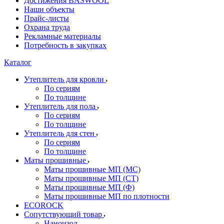
Достижения BASWOOL
Наши объекты
Прайс-листы
Охрана труда
Рекламные материалы
Потребность в закупках
Каталог
Утеплитель для кровли
По сериям
По толщине
Утеплитель для пола
По сериям
По толщине
Утеплитель для стен
По сериям
По толщине
Маты прошивные
Маты прошивные МП (МС)
Маты прошивные МП (СТ)
Маты прошивные МП (Ф)
Маты прошивные МП по плотности
ECOROCK
Сопутствующий товар
Наноизол