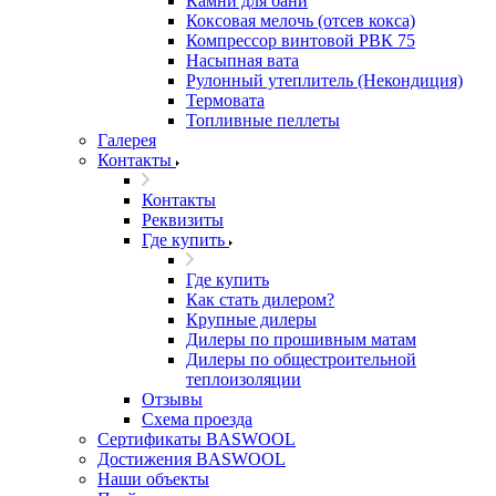
Камни для бани
Коксовая мелочь (отсев кокса)
Компрессор винтовой РВК 75
Насыпная вата
Рулонный утеплитель (Некондиция)
Термовата
Топливные пеллеты
Галерея
Контакты
Контакты
Реквизиты
Где купить
Где купить
Как стать дилером?
Крупные дилеры
Дилеры по прошивным матам
Дилеры по общестроительной
теплоизоляции
Отзывы
Схема проезда
Сертификаты BASWOOL
Достижения BASWOOL
Наши объекты