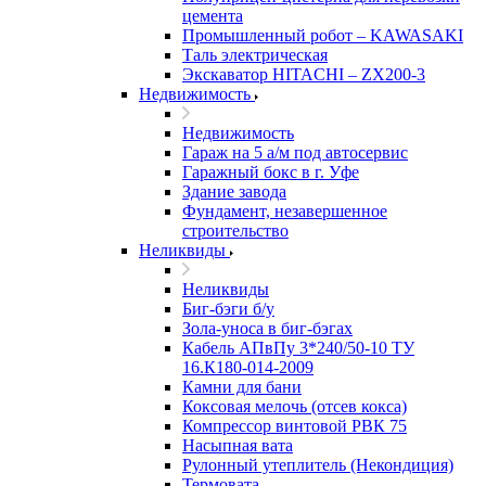
цемента
Промышленный робот – KAWASAKI
Таль электрическая
Экскаватор HITACHI – ZX200-3
Недвижимость
Недвижимость
Гараж на 5 а/м под автосервис
Гаражный бокс в г. Уфе
Здание завода
Фундамент, незавершенное
строительство
Неликвиды
Неликвиды
Биг-бэги б/у
Зола-уноса в биг-бэгах
Кабель АПвПу 3*240/50-10 ТУ
16.К180-014-2009
Камни для бани
Коксовая мелочь (отсев кокса)
Компрессор винтовой РВК 75
Насыпная вата
Рулонный утеплитель (Некондиция)
Термовата