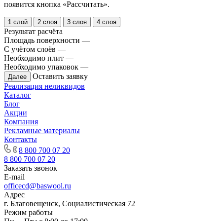
появится кнопка «Рассчитать».
1 слой
2 слоя
3 слоя
4 слоя
Результат расчёта
Площадь поверхности
—
С учётом слоёв
—
Необходимо плит
—
Необходимо упаковок
—
Оставить заявку
Далее
Реализация неликвидов
Каталог
Блог
Акции
Компания
Рекламные материалы
Контакты
8 800 700 07 20
8 800 700 07 20
Заказать звонок
E-mail
officecd@baswool.ru
Адрес
г. Благовещенск, Социалистическая 72
Режим работы