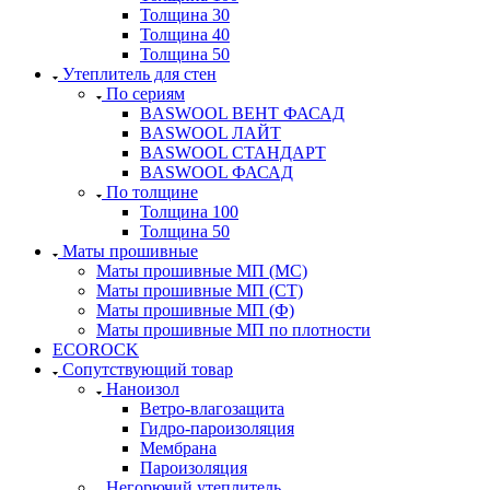
Толщина 30
Толщина 40
Толщина 50
Утеплитель для стен
По сериям
BASWOOL ВЕНТ ФАСАД
BASWOOL ЛАЙТ
BASWOOL СТАНДАРТ
BASWOOL ФАСАД
По толщине
Толщина 100
Толщина 50
Маты прошивные
Маты прошивные МП (МС)
Маты прошивные МП (СТ)
Маты прошивные МП (Ф)
Маты прошивные МП по плотности
ECOROCK
Сопутствующий товар
Наноизол
Ветро-влагозащита
Гидро-пароизоляция
Мембрана
Пароизоляция
Негорючий утеплитель