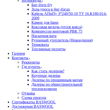
Неликвиды
Биг-бэги б/у
Зола-уноса в биг-бэгах
Кабель АПвПу 3*240/50-10 ТУ 16.К180-014-
2009
Камни для бани
Коксовая мелочь (отсев кокса)
Компрессор винтовой РВК 75
Насыпная вата
Рулонный утеплитель (Некондиция)
Термовата
Топливные пеллеты
Галерея
Контакты
Реквизиты
Где купить
Как стать дилером?
Крупные дилеры
Дилеры по прошивным матам
Дилеры по общестроительной
теплоизоляции
Отзывы
Схема проезда
Сертификаты BASWOOL
Достижения BASWOOL