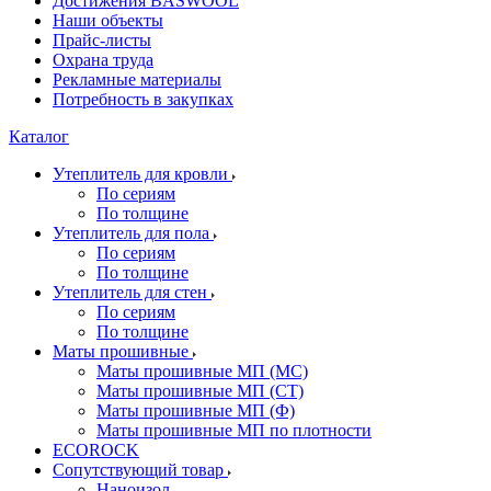
Достижения BASWOOL
Наши объекты
Прайс-листы
Охрана труда
Рекламные материалы
Потребность в закупках
Каталог
Утеплитель для кровли
По сериям
По толщине
Утеплитель для пола
По сериям
По толщине
Утеплитель для стен
По сериям
По толщине
Маты прошивные
Маты прошивные МП (МС)
Маты прошивные МП (СТ)
Маты прошивные МП (Ф)
Маты прошивные МП по плотности
ECOROCK
Сопутствующий товар
Наноизол