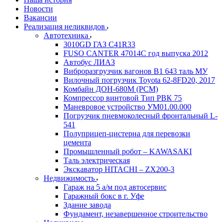
Новости
Вакансии
Реализация неликвидов
Автотехника
3010GD ГАЗ С41R33
FUSO CANTER 47014C год выпуска 2012
Автобус ЛИАЗ
Виброразгрузчик вагонов В1 643 таль МУ
Вилочный погрузчик Toyota 62-8FD20, 2017
Комбайн ДОН-680М (РСМ)
Компрессор винтовой Тип РВК 75
Маневровое устройство УМ01.00.000
Погрузчик пневмоколесный фронтальный L-
541
Полуприцеп-цистерна для перевозки
цемента
Промышленный робот – KAWASAKI
Таль электрическая
Экскаватор HITACHI – ZX200-3
Недвижимость
Гараж на 5 а/м под автосервис
Гаражный бокс в г. Уфе
Здание завода
Фундамент, незавершенное строительство