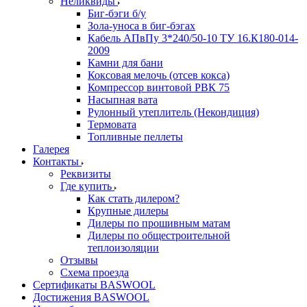
Неликвиды
Биг-бэги б/у
Зола-уноса в биг-бэгах
Кабель АПвПу 3*240/50-10 ТУ 16.К180-014-
2009
Камни для бани
Коксовая мелочь (отсев кокса)
Компрессор винтовой РВК 75
Насыпная вата
Рулонный утеплитель (Некондиция)
Термовата
Топливные пеллеты
Галерея
Контакты
Реквизиты
Где купить
Как стать дилером?
Крупные дилеры
Дилеры по прошивным матам
Дилеры по общестроительной
теплоизоляции
Отзывы
Схема проезда
Сертификаты BASWOOL
Достижения BASWOOL