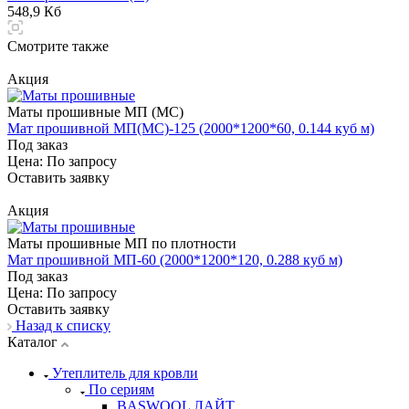
548,9 Кб
Смотрите также
Акция
Маты прошивные МП (МС)
Мат прошивной МП(МС)-125 (2000*1200*60, 0.144 куб м)
Под заказ
Цена: По зап
р
осу
Оставить заявку
Акция
Маты прошивные МП по плотности
Мат прошивной МП-60 (2000*1200*120, 0.288 куб м)
Под заказ
Цена: По зап
р
осу
Оставить заявку
Назад к списку
Каталог
Утеплитель для кровли
По сериям
BASWOOL ЛАЙТ