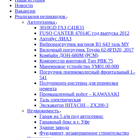
Новости
Вакансии
Реализация неликвидов
Автотехника
3010GD ГАЗ С41R33
FUSO CANTER 47014C год выпуска 2012
Автобус ЛИАЗ
Виброразгрузчик вагонов В1 643 таль МУ
Вилочный погрузчик Toyota 62-8FD20, 2017
Комбайн ДОН-680М (РСМ)
Компрессор винтовой Тип РВК 75
Маневровое устройство УМ01.00.000
Погрузчик пневмоколесный фронтальный L-
541
Полуприцеп-цистерна для перевозки
цемента
Промышленный робот – KAWASAKI
Таль электрическая
Экскаватор HITACHI – ZX200-3
Недвижимость
Гараж на 5 а/м под автосервис
Гаражный бокс в г. Уфе
Здание завода
Фундамент, незавершенное строительство