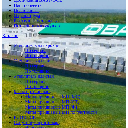
Достижения BASWOOL
Наши объекты
Прайс-листы
Охрана труда
Рекламные материалы
Потребность в закупках
Каталог
Утеплитель для кровли
По сериям
По толщине
Утеплитель для пола
По сериям
По толщине
Утеплитель для стен
По сериям
По толщине
Маты прошивные
Маты прошивные МП (МС)
Маты прошивные МП (СТ)
Маты прошивные МП (Ф)
Маты прошивные МП по плотности
ECOROCK
Сопутствующий товар
Наноизол