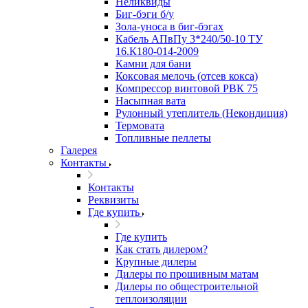
Неликвиды
Биг-бэги б/у
Зола-уноса в биг-бэгах
Кабель АПвПу 3*240/50-10 ТУ
16.К180-014-2009
Камни для бани
Коксовая мелочь (отсев кокса)
Компрессор винтовой РВК 75
Насыпная вата
Рулонный утеплитель (Некондиция)
Термовата
Топливные пеллеты
Галерея
Контакты
Контакты
Реквизиты
Где купить
Где купить
Как стать дилером?
Крупные дилеры
Дилеры по прошивным матам
Дилеры по общестроительной
теплоизоляции