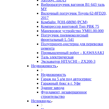
Автобус ЛИАЗ
Виброразгрузчик вагонов В1 643 таль
МУ
Вилочный погрузчик Toyota 62-8FD20,
2017
Комбайн ДОН-680М (РСМ)
Компрессор винтовой Тип РВК 75
Маневровое устройство УМ01.00.000
Погрузчик пневмоколесный
фронтальный L-541
Полуприцеп-цистерна для перевозки
цемента
Промышленный робот – KAWASAKI
Таль электрическая
Экскаватор HITACHI – ZX200-3
Недвижимость
Недвижимость
Гараж на 5 а/м под автосервис
Гаражный бокс в г. Уфе
Здание завода
Фундамент, незавершенное
строительство
Неликвиды