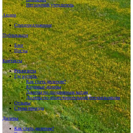
Негорючий утеплитель
Акции
Спецпредложение
Публикации
Блог
Посты
Контакты
Реквизиты
Где купить
Как стать дилером?
Крупные дилеры
Дилеры по прошивным матам
Дилеры по общестроительной теплоизоляции
Отзывы
Схема проезда
Дилеры
Как стать дилером?