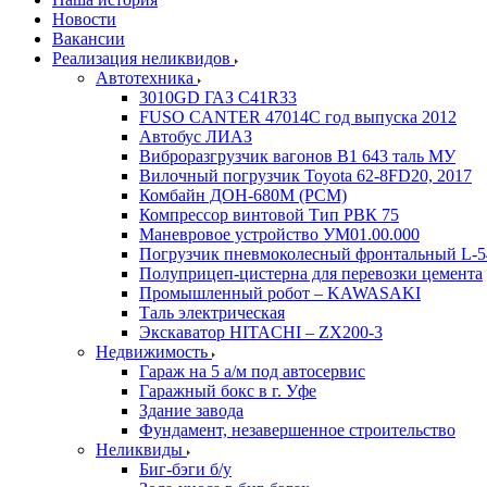
Новости
Вакансии
Реализация неликвидов
Автотехника
3010GD ГАЗ С41R33
FUSO CANTER 47014C год выпуска 2012
Автобус ЛИАЗ
Виброразгрузчик вагонов В1 643 таль МУ
Вилочный погрузчик Toyota 62-8FD20, 2017
Комбайн ДОН-680М (РСМ)
Компрессор винтовой Тип РВК 75
Маневровое устройство УМ01.00.000
Погрузчик пневмоколесный фронтальный L-5
Полуприцеп-цистерна для перевозки цемента
Промышленный робот – KAWASAKI
Таль электрическая
Экскаватор HITACHI – ZX200-3
Недвижимость
Гараж на 5 а/м под автосервис
Гаражный бокс в г. Уфе
Здание завода
Фундамент, незавершенное строительство
Неликвиды
Биг-бэги б/у