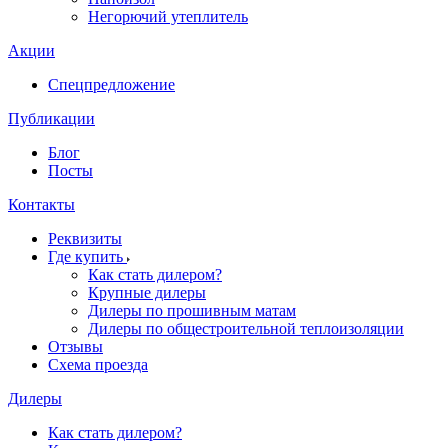
Негорючий утеплитель
Акции
Спецпредложение
Публикации
Блог
Посты
Контакты
Реквизиты
Где купить
Как стать дилером?
Крупные дилеры
Дилеры по прошивным матам
Дилеры по общестроительной теплоизоляции
Отзывы
Схема проезда
Дилеры
Как стать дилером?