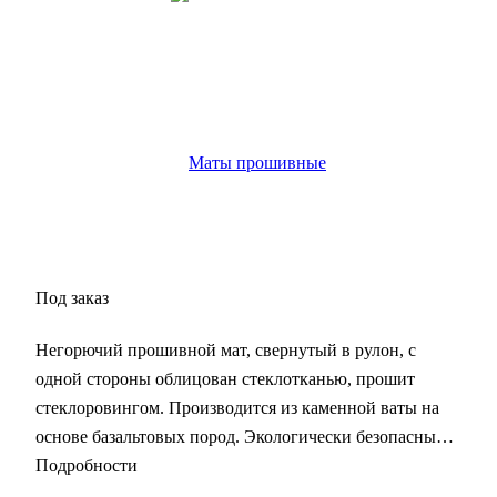
Под заказ
Негорючий прошивной мат, свернутый в рулон, с
одной стороны облицован стеклотканью, прошит
стеклоровингом. Производится из каменной ваты на
основе базальтовых пород. Экологически безопасный,
не содержит смол.
Подробности
Стеклоткань придает дополнительно защитные