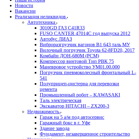
Новости
Вакансии
Реализация неликвидов
Автотехника
3010GD ГАЗ С41R33
FUSO CANTER 47014C год выпуска 2012
Автобус ЛИАЗ
Виброразгрузчик вагонов В1 643 таль МУ
Вилочный погрузчик Toyota 62-8FD20, 2017
Комбайн ДОН-680М (РСМ)
Компрессор винтовой Тип РВК 75
Маневровое устройство УМ01.00.000
Погрузчик пневмоколесный фронтальный L-
541
Полуприцеп-цистерна для перевозки
цемента
Промышленный робот – KAWASAKI
Таль электрическая
Экскаватор HITACHI – ZX200-3
Недвижимость
Гараж на 5 а/м под автосервис
Гаражный бокс в г. Уфе
Здание завода
Фундамент, незавершенное строительство