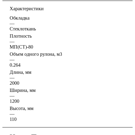
свойства для утеплителя и пароизоляционные свойства
Характеристики
для изолируемой конструкции.
Обкладка
—
Стеклоткань
Плотность
—
МП(СТ)-80
Объем одного рулона, м3
—
0.264
Длина, мм
—
2000
Ширина, мм
—
1200
Высота, мм
—
110