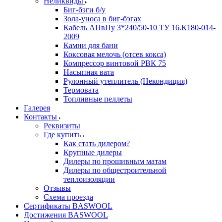
Неликвиды
Биг-бэги б/у
Зола-уноса в биг-бэгах
Кабель АПвПу 3*240/50-10 ТУ 16.К180-014-
2009
Камни для бани
Коксовая мелочь (отсев кокса)
Компрессор винтовой РВК 75
Насыпная вата
Рулонный утеплитель (Некондиция)
Термовата
Топливные пеллеты
Галерея
Контакты
Реквизиты
Где купить
Как стать дилером?
Крупные дилеры
Дилеры по прошивным матам
Дилеры по общестроительной
теплоизоляции
Отзывы
Схема проезда
Сертификаты BASWOOL
Достижения BASWOOL