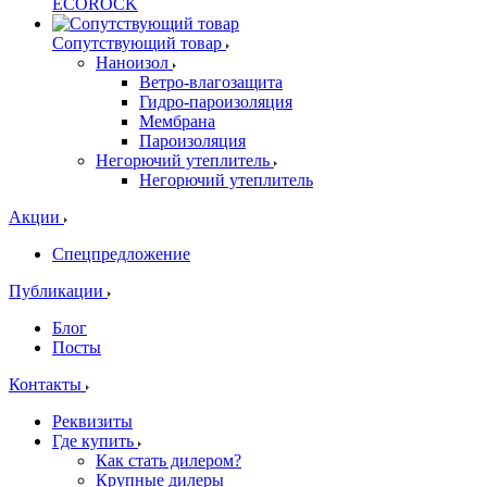
ECOROCK
Сопутствующий товар
Наноизол
Ветро-влагозащита
Гидро-пароизоляция
Мембрана
Пароизоляция
Негорючий утеплитель
Негорючий утеплитель
Акции
Спецпредложение
Публикации
Блог
Посты
Контакты
Реквизиты
Где купить
Как стать дилером?
Крупные дилеры