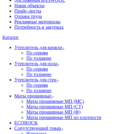
Достижения BASWOOL
Наши объекты
Прайс-листы
Охрана труда
Рекламные материалы
Потребность в закупках
Каталог
Утеплитель для кровли
По сериям
По толщине
Утеплитель для пола
По сериям
По толщине
Утеплитель для стен
По сериям
По толщине
Маты прошивные
Маты прошивные МП (МС)
Маты прошивные МП (СТ)
Маты прошивные МП (Ф)
Маты прошивные МП по плотности
ECOROCK
Сопутствующий товар
Наноизол