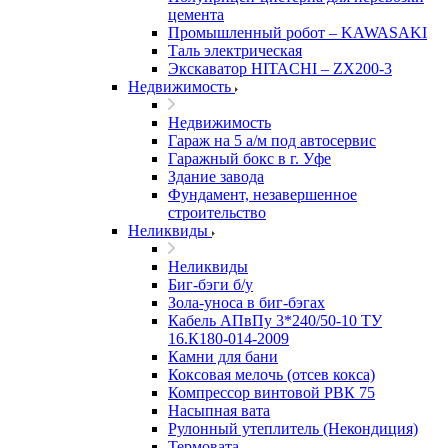
цемента
Промышленный робот – KAWASAKI
Таль электрическая
Экскаватор HITACHI – ZX200-3
Недвижимость
Недвижимость
Гараж на 5 а/м под автосервис
Гаражный бокс в г. Уфе
Здание завода
Фундамент, незавершенное
строительство
Неликвиды
Неликвиды
Биг-бэги б/у
Зола-уноса в биг-бэгах
Кабель АПвПу 3*240/50-10 ТУ
16.К180-014-2009
Камни для бани
Коксовая мелочь (отсев кокса)
Компрессор винтовой РВК 75
Насыпная вата
Рулонный утеплитель (Некондиция)
Термовата