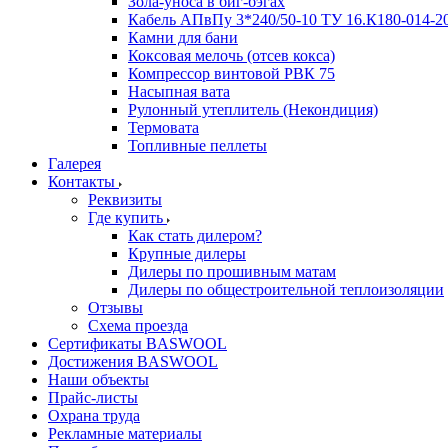
Зола-уноса в биг-бэгах
Кабель АПвПу 3*240/50-10 ТУ 16.К180-014-2
Камни для бани
Коксовая мелочь (отсев кокса)
Компрессор винтовой РВК 75
Насыпная вата
Рулонный утеплитель (Некондиция)
Термовата
Топливные пеллеты
Галерея
Контакты
Реквизиты
Где купить
Как стать дилером?
Крупные дилеры
Дилеры по прошивным матам
Дилеры по общестроительной теплоизоляции
Отзывы
Схема проезда
Сертификаты BASWOOL
Достижения BASWOOL
Наши объекты
Прайс-листы
Охрана труда
Рекламные материалы