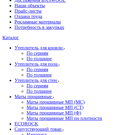
Достижения BASWOOL
Наши объекты
Прайс-листы
Охрана труда
Рекламные материалы
Потребность в закупках
Каталог
Утеплитель для кровли
По сериям
По толщине
Утеплитель для пола
По сериям
По толщине
Утеплитель для стен
По сериям
По толщине
Маты прошивные
Маты прошивные МП (МС)
Маты прошивные МП (СТ)
Маты прошивные МП (Ф)
Маты прошивные МП по плотности
ECOROCK
Сопутствующий товар
Наноизол