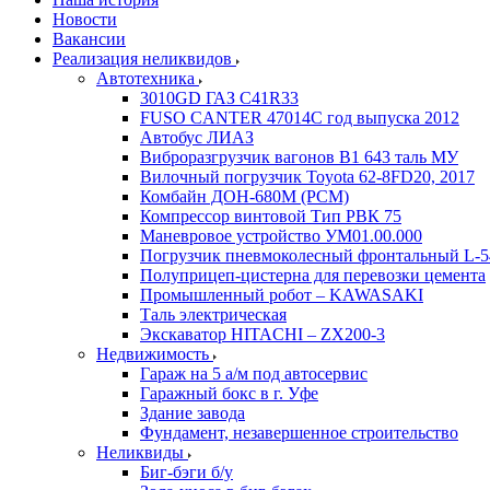
Новости
Вакансии
Реализация неликвидов
Автотехника
3010GD ГАЗ С41R33
FUSO CANTER 47014C год выпуска 2012
Автобус ЛИАЗ
Виброразгрузчик вагонов В1 643 таль МУ
Вилочный погрузчик Toyota 62-8FD20, 2017
Комбайн ДОН-680М (РСМ)
Компрессор винтовой Тип РВК 75
Маневровое устройство УМ01.00.000
Погрузчик пневмоколесный фронтальный L-5
Полуприцеп-цистерна для перевозки цемента
Промышленный робот – KAWASAKI
Таль электрическая
Экскаватор HITACHI – ZX200-3
Недвижимость
Гараж на 5 а/м под автосервис
Гаражный бокс в г. Уфе
Здание завода
Фундамент, незавершенное строительство
Неликвиды
Биг-бэги б/у