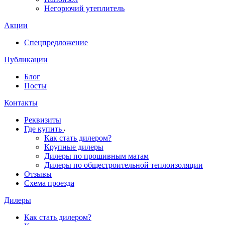
Негорючий утеплитель
Акции
Спецпредложение
Публикации
Блог
Посты
Контакты
Реквизиты
Где купить
Как стать дилером?
Крупные дилеры
Дилеры по прошивным матам
Дилеры по общестроительной теплоизоляции
Отзывы
Схема проезда
Дилеры
Как стать дилером?