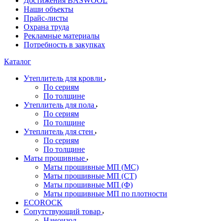
Достижения BASWOOL
Наши объекты
Прайс-листы
Охрана труда
Рекламные материалы
Потребность в закупках
Каталог
Утеплитель для кровли
По сериям
По толщине
Утеплитель для пола
По сериям
По толщине
Утеплитель для стен
По сериям
По толщине
Маты прошивные
Маты прошивные МП (МС)
Маты прошивные МП (СТ)
Маты прошивные МП (Ф)
Маты прошивные МП по плотности
ECOROCK
Сопутствующий товар
Наноизол