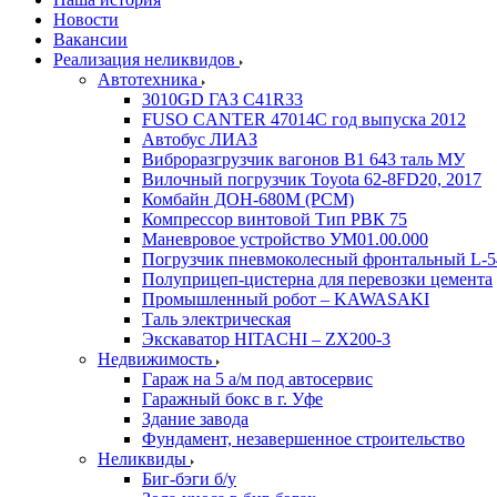
Новости
Вакансии
Реализация неликвидов
Автотехника
3010GD ГАЗ С41R33
FUSO CANTER 47014C год выпуска 2012
Автобус ЛИАЗ
Виброразгрузчик вагонов В1 643 таль МУ
Вилочный погрузчик Toyota 62-8FD20, 2017
Комбайн ДОН-680М (РСМ)
Компрессор винтовой Тип РВК 75
Маневровое устройство УМ01.00.000
Погрузчик пневмоколесный фронтальный L-5
Полуприцеп-цистерна для перевозки цемента
Промышленный робот – KAWASAKI
Таль электрическая
Экскаватор HITACHI – ZX200-3
Недвижимость
Гараж на 5 а/м под автосервис
Гаражный бокс в г. Уфе
Здание завода
Фундамент, незавершенное строительство
Неликвиды
Биг-бэги б/у