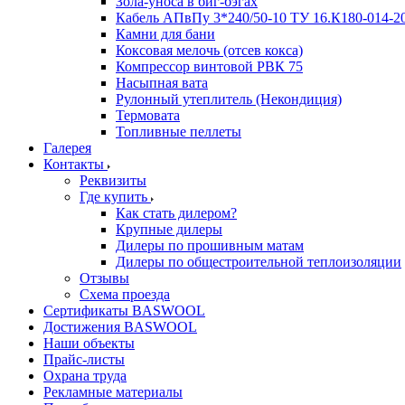
Зола-уноса в биг-бэгах
Кабель АПвПу 3*240/50-10 ТУ 16.К180-014-2
Камни для бани
Коксовая мелочь (отсев кокса)
Компрессор винтовой РВК 75
Насыпная вата
Рулонный утеплитель (Некондиция)
Термовата
Топливные пеллеты
Галерея
Контакты
Реквизиты
Где купить
Как стать дилером?
Крупные дилеры
Дилеры по прошивным матам
Дилеры по общестроительной теплоизоляции
Отзывы
Схема проезда
Сертификаты BASWOOL
Достижения BASWOOL
Наши объекты
Прайс-листы
Охрана труда
Рекламные материалы