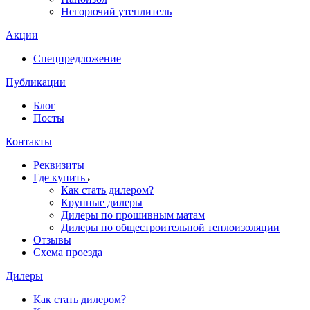
Негорючий утеплитель
Акции
Спецпредложение
Публикации
Блог
Посты
Контакты
Реквизиты
Где купить
Как стать дилером?
Крупные дилеры
Дилеры по прошивным матам
Дилеры по общестроительной теплоизоляции
Отзывы
Схема проезда
Дилеры
Как стать дилером?