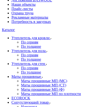
Достижения BASWOOL
Наши объекты
Прайс-листы
Охрана труда
Рекламные материалы
Потребность в закупках
Каталог
Утеплитель для кровли
По сериям
По толщине
Утеплитель для пола
По сериям
По толщине
Утеплитель для стен
По сериям
По толщине
Маты прошивные
Маты прошивные МП (МС)
Маты прошивные МП (СТ)
Маты прошивные МП (Ф)
Маты прошивные МП по плотности
ECOROCK
Сопутствующий товар
Наноизол