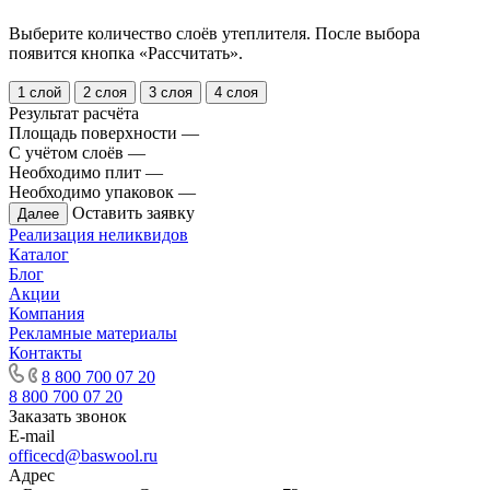
Выберите количество слоёв утеплителя. После выбора
появится кнопка «Рассчитать».
1 слой
2 слоя
3 слоя
4 слоя
Результат расчёта
Площадь поверхности
—
С учётом слоёв
—
Необходимо плит
—
Необходимо упаковок
—
Оставить заявку
Далее
Реализация неликвидов
Каталог
Блог
Акции
Компания
Рекламные материалы
Контакты
8 800 700 07 20
8 800 700 07 20
Заказать звонок
E-mail
officecd@baswool.ru
Адрес