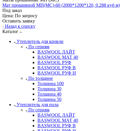
Мат прошивной МП(МС)-60 (2000*1200*120, 0.288 куб м)
Под заказ
Цена: По зап
р
осу
Оставить заявку
Назад к списку
Каталог
Утеплитель для кровли
По сериям
BASWOOL ЛАЙТ
BASWOOL МАТ 40
BASWOOL РУФ
BASWOOL РУФ В
BASWOOL РУФ Н
По толщине
Толщина 100
Толщина 30
Толщина 40
Толщина 50
Утеплитель для пола
По сериям
BASWOOL ЛАЙТ
BASWOOL МАТ 40
BASWOOL РУФ В
BASWOOL РУФ Н