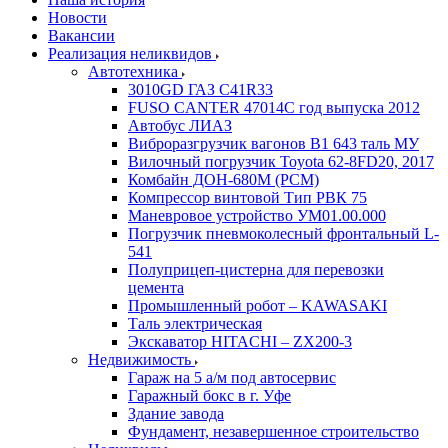
Новости
Вакансии
Реализация неликвидов
Автотехника
3010GD ГАЗ С41R33
FUSO CANTER 47014C год выпуска 2012
Автобус ЛИАЗ
Виброразгрузчик вагонов В1 643 таль МУ
Вилочный погрузчик Toyota 62-8FD20, 2017
Комбайн ДОН-680М (РСМ)
Компрессор винтовой Тип РВК 75
Маневровое устройство УМ01.00.000
Погрузчик пневмоколесный фронтальный L-
541
Полуприцеп-цистерна для перевозки
цемента
Промышленный робот – KAWASAKI
Таль электрическая
Экскаватор HITACHI – ZX200-3
Недвижимость
Гараж на 5 а/м под автосервис
Гаражный бокс в г. Уфе
Здание завода
Фундамент, незавершенное строительство