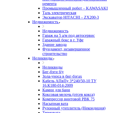
цемента
Промышленный робот – KAWASAKI
Таль электрическая
Экскаватор HITACHI – ZX200-3
Недвижимость
Недвижимость
Гараж на 5 а/м под автосервис
Гаражный бокс в г. Уфе
Здание завода
Фундамент, незавершенное
строительство
Неликвиды
Неликвиды
Биг-бэги б/у
Зола-уноса в биг-бэгах
Кабель АПвПу 3*240/50-10 ТУ
16.К180-014-2009
Камни для бани
Коксовая мелочь (отсев кокса)
Компрессор винтовой РВК 75
Насыпная вата
Рулонный утеплитель (Некондиция)
Термовата