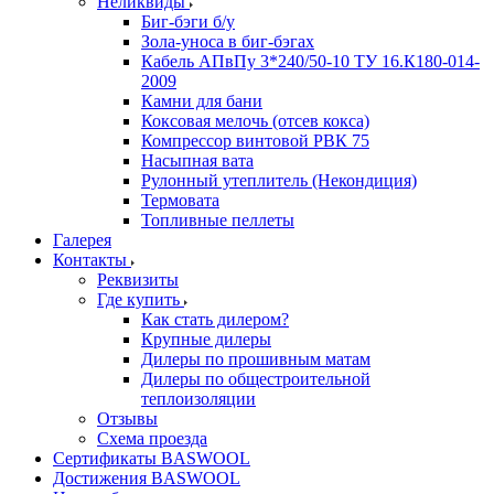
Неликвиды
Биг-бэги б/у
Зола-уноса в биг-бэгах
Кабель АПвПу 3*240/50-10 ТУ 16.К180-014-
2009
Камни для бани
Коксовая мелочь (отсев кокса)
Компрессор винтовой РВК 75
Насыпная вата
Рулонный утеплитель (Некондиция)
Термовата
Топливные пеллеты
Галерея
Контакты
Реквизиты
Где купить
Как стать дилером?
Крупные дилеры
Дилеры по прошивным матам
Дилеры по общестроительной
теплоизоляции
Отзывы
Схема проезда
Сертификаты BASWOOL
Достижения BASWOOL