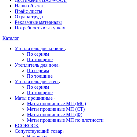
Достижения BASWOOL
Наши объекты
Прайс-листы
Охрана труда
Рекламные материалы
Потребность в закупках
Каталог
Утеплитель для кровли
По сериям
По толщине
Утеплитель для пола
По сериям
По толщине
Утеплитель для стен
По сериям
По толщине
Маты прошивные
Маты прошивные МП (МС)
Маты прошивные МП (СТ)
Маты прошивные МП (Ф)
Маты прошивные МП по плотности
ECOROCK
Сопутствующий товар
Наноизол