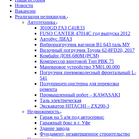
Новости
Вакансии
Реализация неликвидов
Автотехника
3010GD ГАЗ С41R33
FUSO CANTER 47014C год выпуска 2012
Автобус ЛИАЗ
Виброразгрузчик вагонов В1 643 таль МУ
Вилочный погрузчик Toyota 62-8FD20, 2017
Комбайн ДОН-680М (РСМ)
Компрессор винтовой Тип РВК 75
Маневровое устройство УМ01.00.000
Погрузчик пневмоколесный фронтальный L-
541
Полуприцеп-цистерна для перевозки
цемента
Промышленный робот – KAWASAKI
Таль электрическая
Экскаватор HITACHI – ZX200-3
Недвижимость
Гараж на 5 а/м под автосервис
Гаражный бокс в г. Уфе
Здание завода
Фундамент, незавершенное строительство