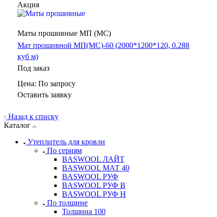
Акция
Маты прошивные МП (МС)
Мат прошивной МП(МС)-60 (2000*1200*120, 0.288
куб м)
Под заказ
Цена: По зап
р
осу
Оставить заявку
Назад к списку
Каталог
Утеплитель для кровли
По сериям
BASWOOL ЛАЙТ
BASWOOL МАТ 40
BASWOOL РУФ
BASWOOL РУФ В
BASWOOL РУФ Н
По толщине
Толщина 100