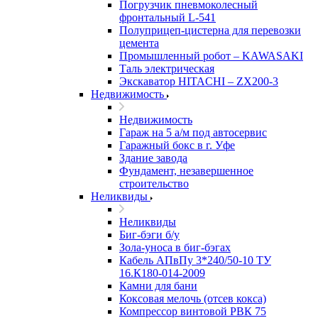
Погрузчик пневмоколесный
фронтальный L-541
Полуприцеп-цистерна для перевозки
цемента
Промышленный робот – KAWASAKI
Таль электрическая
Экскаватор HITACHI – ZX200-3
Недвижимость
Недвижимость
Гараж на 5 а/м под автосервис
Гаражный бокс в г. Уфе
Здание завода
Фундамент, незавершенное
строительство
Неликвиды
Неликвиды
Биг-бэги б/у
Зола-уноса в биг-бэгах
Кабель АПвПу 3*240/50-10 ТУ
16.К180-014-2009
Камни для бани
Коксовая мелочь (отсев кокса)
Компрессор винтовой РВК 75