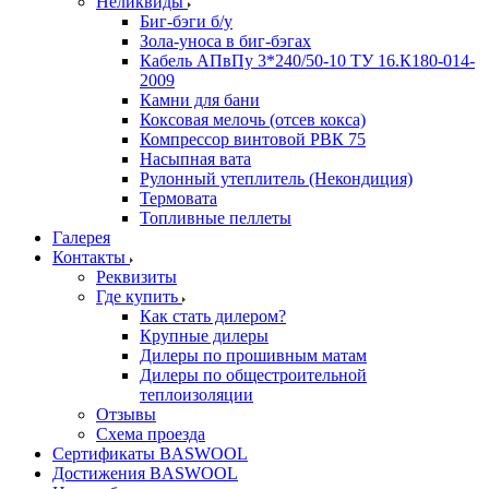
Неликвиды
Биг-бэги б/у
Зола-уноса в биг-бэгах
Кабель АПвПу 3*240/50-10 ТУ 16.К180-014-
2009
Камни для бани
Коксовая мелочь (отсев кокса)
Компрессор винтовой РВК 75
Насыпная вата
Рулонный утеплитель (Некондиция)
Термовата
Топливные пеллеты
Галерея
Контакты
Реквизиты
Где купить
Как стать дилером?
Крупные дилеры
Дилеры по прошивным матам
Дилеры по общестроительной
теплоизоляции
Отзывы
Схема проезда
Сертификаты BASWOOL
Достижения BASWOOL