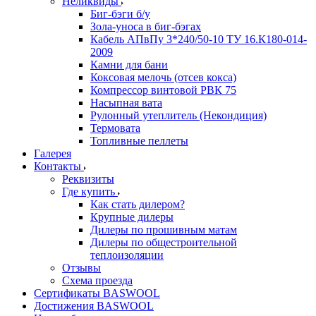
Неликвиды
Биг-бэги б/у
Зола-уноса в биг-бэгах
Кабель АПвПу 3*240/50-10 ТУ 16.К180-014-
2009
Камни для бани
Коксовая мелочь (отсев кокса)
Компрессор винтовой РВК 75
Насыпная вата
Рулонный утеплитель (Некондиция)
Термовата
Топливные пеллеты
Галерея
Контакты
Реквизиты
Где купить
Как стать дилером?
Крупные дилеры
Дилеры по прошивным матам
Дилеры по общестроительной
теплоизоляции
Отзывы
Схема проезда
Сертификаты BASWOOL
Достижения BASWOOL