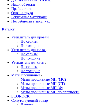
Достижения BASWOOL
Наши объекты
Прайс-листы
Охрана труда
Рекламные материалы
Потребность в закупках
Каталог
Утеплитель для кровли
По сериям
По толщине
Утеплитель для пола
По сериям
По толщине
Утеплитель для стен
По сериям
По толщине
Маты прошивные
Маты прошивные МП (МС)
Маты прошивные МП (СТ)
Маты прошивные МП (Ф)
Маты прошивные МП по плотности
ECOROCK
Сопутствующий товар
Наноизол