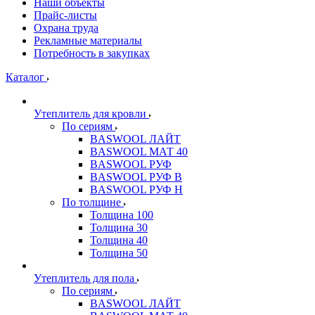
Наши объекты
Прайс-листы
Охрана труда
Рекламные материалы
Потребность в закупках
Каталог
Утеплитель для кровли
По сериям
BASWOOL ЛАЙТ
BASWOOL МАТ 40
BASWOOL РУФ
BASWOOL РУФ В
BASWOOL РУФ Н
По толщине
Толщина 100
Толщина 30
Толщина 40
Толщина 50
Утеплитель для пола
По сериям
BASWOOL ЛАЙТ