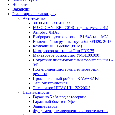
Новости
Вакансии
Реализация неликвидов
Автотехника
3010GD ГАЗ С41R33
FUSO CANTER 47014C год выпуска 2012
Автобус ЛИАЗ
Виброразгрузчик вагонов В1 643 таль МУ
Вилочный погрузчик Toyota 62-8FD20, 2017
Комбайн ДОН-680М (РСМ)
Компрессор винтовой Тип РВК 75
Маневровое устройство УМ01.00.000
Погрузчик пневмоколесный фронтальный L-
541
Полуприцеп-цистерна для перевозки
цемента
Промышленный робот – KAWASAKI
Таль электрическая
Экскаватор HITACHI – ZX200-3
Недвижимость
Гараж на 5 а/м под автосервис
Гаражный бокс в г. Уфе
Здание завода
Фундамент, незавершенное строительство