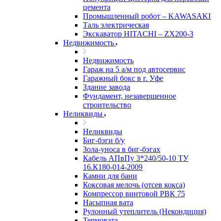
цемента
Промышленный робот – KAWASAKI
Таль электрическая
Экскаватор HITACHI – ZX200-3
Недвижимость
Недвижимость
Гараж на 5 а/м под автосервис
Гаражный бокс в г. Уфе
Здание завода
Фундамент, незавершенное
строительство
Неликвиды
Неликвиды
Биг-бэги б/у
Зола-уноса в биг-бэгах
Кабель АПвПу 3*240/50-10 ТУ
16.К180-014-2009
Камни для бани
Коксовая мелочь (отсев кокса)
Компрессор винтовой РВК 75
Насыпная вата
Рулонный утеплитель (Некондиция)
Термовата