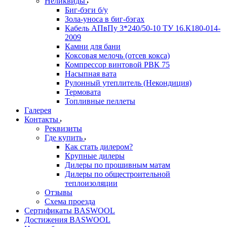
Неликвиды
Биг-бэги б/у
Зола-уноса в биг-бэгах
Кабель АПвПу 3*240/50-10 ТУ 16.К180-014-
2009
Камни для бани
Коксовая мелочь (отсев кокса)
Компрессор винтовой РВК 75
Насыпная вата
Рулонный утеплитель (Некондиция)
Термовата
Топливные пеллеты
Галерея
Контакты
Реквизиты
Где купить
Как стать дилером?
Крупные дилеры
Дилеры по прошивным матам
Дилеры по общестроительной
теплоизоляции
Отзывы
Схема проезда
Сертификаты BASWOOL
Достижения BASWOOL