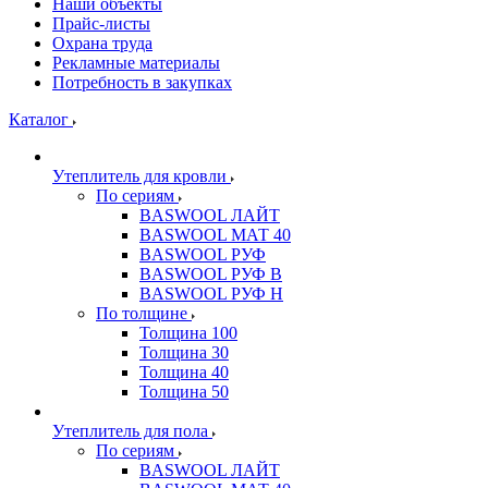
Наши объекты
Прайс-листы
Охрана труда
Рекламные материалы
Потребность в закупках
Каталог
Утеплитель для кровли
По сериям
BASWOOL ЛАЙТ
BASWOOL МАТ 40
BASWOOL РУФ
BASWOOL РУФ В
BASWOOL РУФ Н
По толщине
Толщина 100
Толщина 30
Толщина 40
Толщина 50
Утеплитель для пола
По сериям
BASWOOL ЛАЙТ