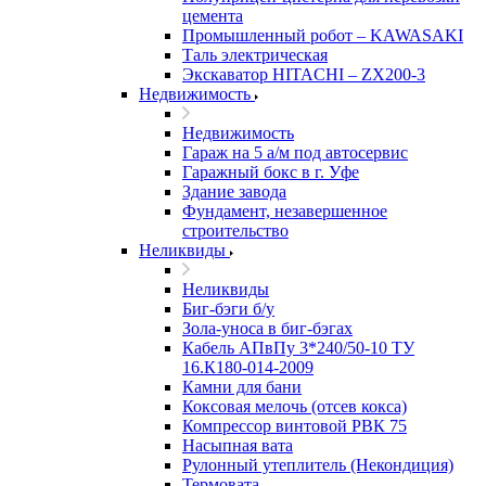
цемента
Промышленный робот – KAWASAKI
Таль электрическая
Экскаватор HITACHI – ZX200-3
Недвижимость
Недвижимость
Гараж на 5 а/м под автосервис
Гаражный бокс в г. Уфе
Здание завода
Фундамент, незавершенное
строительство
Неликвиды
Неликвиды
Биг-бэги б/у
Зола-уноса в биг-бэгах
Кабель АПвПу 3*240/50-10 ТУ
16.К180-014-2009
Камни для бани
Коксовая мелочь (отсев кокса)
Компрессор винтовой РВК 75
Насыпная вата
Рулонный утеплитель (Некондиция)
Термовата