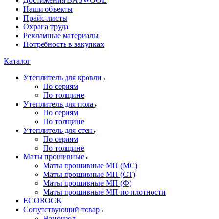
Достижения BASWOOL
Наши объекты
Прайс-листы
Охрана труда
Рекламные материалы
Потребность в закупках
Каталог
Утеплитель для кровли
По сериям
По толщине
Утеплитель для пола
По сериям
По толщине
Утеплитель для стен
По сериям
По толщине
Маты прошивные
Маты прошивные МП (МС)
Маты прошивные МП (СТ)
Маты прошивные МП (Ф)
Маты прошивные МП по плотности
ECOROCK
Сопутствующий товар
Наноизол