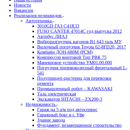
Новости
Вакансии
Реализация неликвидов
Автотехника
3010GD ГАЗ С41R33
FUSO CANTER 47014C год выпуска 2012
Автобус ЛИАЗ
Виброразгрузчик вагонов В1 643 таль МУ
Вилочный погрузчик Toyota 62-8FD20, 2017
Комбайн ДОН-680М (РСМ)
Компрессор винтовой Тип РВК 75
Маневровое устройство УМ01.00.000
Погрузчик пневмоколесный фронтальный L-
541
Полуприцеп-цистерна для перевозки
цемента
Промышленный робот – KAWASAKI
Таль электрическая
Экскаватор HITACHI – ZX200-3
Недвижимость
Гараж на 5 а/м под автосервис
Гаражный бокс в г. Уфе
Здание завода
Фундамент, незавершенное строительство