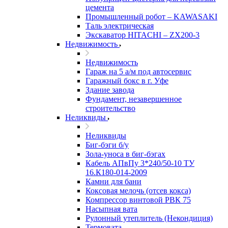
цемента
Промышленный робот – KAWASAKI
Таль электрическая
Экскаватор HITACHI – ZX200-3
Недвижимость
Недвижимость
Гараж на 5 а/м под автосервис
Гаражный бокс в г. Уфе
Здание завода
Фундамент, незавершенное
строительство
Неликвиды
Неликвиды
Биг-бэги б/у
Зола-уноса в биг-бэгах
Кабель АПвПу 3*240/50-10 ТУ
16.К180-014-2009
Камни для бани
Коксовая мелочь (отсев кокса)
Компрессор винтовой РВК 75
Насыпная вата
Рулонный утеплитель (Некондиция)
Термовата