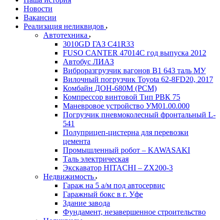
Новости
Вакансии
Реализация неликвидов
Автотехника
3010GD ГАЗ С41R33
FUSO CANTER 47014C год выпуска 2012
Автобус ЛИАЗ
Виброразгрузчик вагонов В1 643 таль МУ
Вилочный погрузчик Toyota 62-8FD20, 2017
Комбайн ДОН-680М (РСМ)
Компрессор винтовой Тип РВК 75
Маневровое устройство УМ01.00.000
Погрузчик пневмоколесный фронтальный L-
541
Полуприцеп-цистерна для перевозки
цемента
Промышленный робот – KAWASAKI
Таль электрическая
Экскаватор HITACHI – ZX200-3
Недвижимость
Гараж на 5 а/м под автосервис
Гаражный бокс в г. Уфе
Здание завода
Фундамент, незавершенное строительство