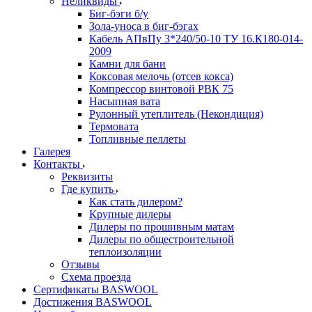
Неликвиды
Биг-бэги б/у
Зола-уноса в биг-бэгах
Кабель АПвПу 3*240/50-10 ТУ 16.К180-014-
2009
Камни для бани
Коксовая мелочь (отсев кокса)
Компрессор винтовой РВК 75
Насыпная вата
Рулонный утеплитель (Некондиция)
Термовата
Топливные пеллеты
Галерея
Контакты
Реквизиты
Где купить
Как стать дилером?
Крупные дилеры
Дилеры по прошивным матам
Дилеры по общестроительной
теплоизоляции
Отзывы
Схема проезда
Сертификаты BASWOOL
Достижения BASWOOL