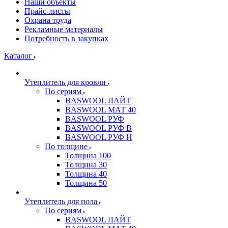
Наши объекты
Прайс-листы
Охрана труда
Рекламные материалы
Потребность в закупках
Каталог
Утеплитель для кровли
По сериям
BASWOOL ЛАЙТ
BASWOOL МАТ 40
BASWOOL РУФ
BASWOOL РУФ В
BASWOOL РУФ Н
По толщине
Толщина 100
Толщина 30
Толщина 40
Толщина 50
Утеплитель для пола
По сериям
BASWOOL ЛАЙТ