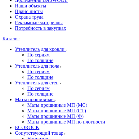
Достижения BASWOOL
Наши объекты
Прайс-листы
Охрана труда
Рекламные материалы
Потребность в закупках
Каталог
Утеплитель для кровли
По сериям
По толщине
Утеплитель для пола
По сериям
По толщине
Утеплитель для стен
По сериям
По толщине
Маты прошивные
Маты прошивные МП (МС)
Маты прошивные МП (СТ)
Маты прошивные МП (Ф)
Маты прошивные МП по плотности
ECOROCK
Сопутствующий товар
Наноизол