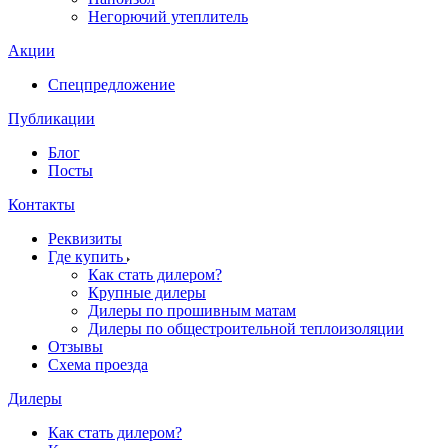
Негорючий утеплитель
Акции
Спецпредложение
Публикации
Блог
Посты
Контакты
Реквизиты
Где купить
Как стать дилером?
Крупные дилеры
Дилеры по прошивным матам
Дилеры по общестроительной теплоизоляции
Отзывы
Схема проезда
Дилеры
Как стать дилером?