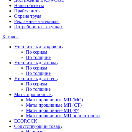
Достижения BASWOOL
Наши объекты
Прайс-листы
Охрана труда
Рекламные материалы
Потребность в закупках
Каталог
Утеплитель для кровли
По сериям
По толщине
Утеплитель для пола
По сериям
По толщине
Утеплитель для стен
По сериям
По толщине
Маты прошивные
Маты прошивные МП (МС)
Маты прошивные МП (СТ)
Маты прошивные МП (Ф)
Маты прошивные МП по плотности
ECOROCK
Сопутствующий товар
Наноизол