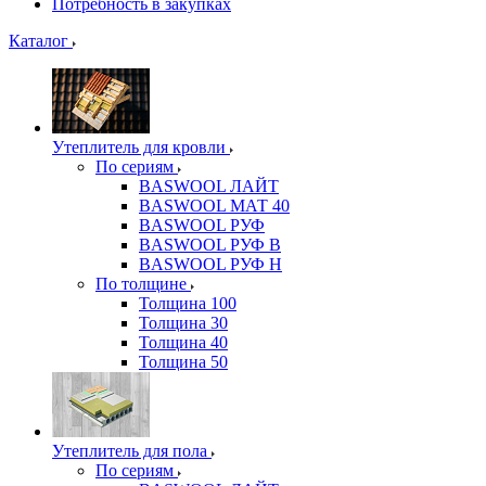
Потребность в закупках
Каталог
Утеплитель для кровли
По сериям
BASWOOL ЛАЙТ
BASWOOL МАТ 40
BASWOOL РУФ
BASWOOL РУФ В
BASWOOL РУФ Н
По толщине
Толщина 100
Толщина 30
Толщина 40
Толщина 50
Утеплитель для пола
По сериям