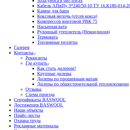
Зола-уноса в биг-бэгах
Кабель АПвПу 3*240/50-10 ТУ 16.К180-014-2
Камни для бани
Коксовая мелочь (отсев кокса)
Компрессор винтовой РВК 75
Насыпная вата
Рулонный утеплитель (Некондиция)
Термовата
Топливные пеллеты
Галерея
Контакты
Реквизиты
Где купить
Как стать дилером?
Крупные дилеры
Дилеры по прошивным матам
Дилеры по общестроительной теплоизоляции
Отзывы
Схема проезда
Сертификаты BASWOOL
Достижения BASWOOL
Наши объекты
Прайс-листы
Охрана труда
Рекламные материалы