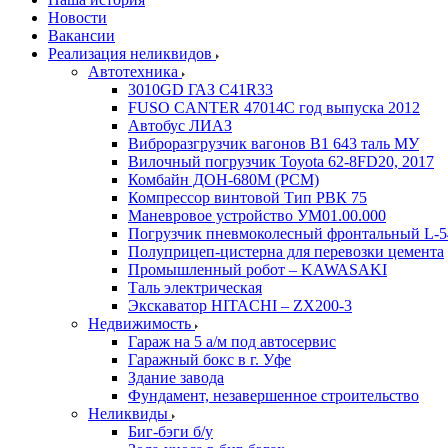
Новости
Вакансии
Реализация неликвидов
Автотехника
3010GD ГАЗ С41R33
FUSO CANTER 47014C год выпуска 2012
Автобус ЛИАЗ
Виброразгрузчик вагонов В1 643 таль МУ
Вилочный погрузчик Toyota 62-8FD20, 2017
Комбайн ДОН-680М (РСМ)
Компрессор винтовой Тип РВК 75
Маневровое устройство УМ01.00.000
Погрузчик пневмоколесный фронтальный L-5
Полуприцеп-цистерна для перевозки цемента
Промышленный робот – KAWASAKI
Таль электрическая
Экскаватор HITACHI – ZX200-3
Недвижимость
Гараж на 5 а/м под автосервис
Гаражный бокс в г. Уфе
Здание завода
Фундамент, незавершенное строительство
Неликвиды
Биг-бэги б/у