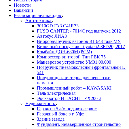
Новости
Вакансии
Реализация неликвидов
Автотехника
3010GD ГАЗ С41R33
FUSO CANTER 47014C год выпуска 2012
Автобус ЛИАЗ
Виброразгрузчик вагонов В1 643 таль МУ
Вилочный погрузчик Toyota 62-8FD20, 2017
Комбайн ДОН-680М (РСМ)
Компрессор винтовой Тип РВК 75
Маневровое устройство УМ01.00.000
Погрузчик пневмоколесный фронтальный L-
541
Полуприцеп-цистерна для перевозки
цемента
Промышленный робот – KAWASAKI
Таль электрическая
Экскаватор HITACHI – ZX200-3
Недвижимость
Гараж на 5 а/м под автосервис
Гаражный бокс в г. Уфе
Здание завода
Фундамент, незавершенное строительство