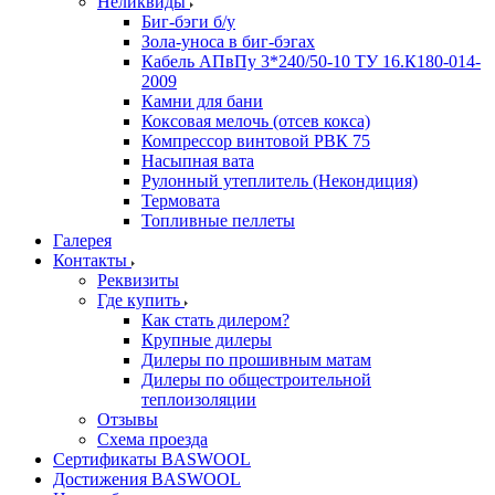
Неликвиды
Биг-бэги б/у
Зола-уноса в биг-бэгах
Кабель АПвПу 3*240/50-10 ТУ 16.К180-014-
2009
Камни для бани
Коксовая мелочь (отсев кокса)
Компрессор винтовой РВК 75
Насыпная вата
Рулонный утеплитель (Некондиция)
Термовата
Топливные пеллеты
Галерея
Контакты
Реквизиты
Где купить
Как стать дилером?
Крупные дилеры
Дилеры по прошивным матам
Дилеры по общестроительной
теплоизоляции
Отзывы
Схема проезда
Сертификаты BASWOOL
Достижения BASWOOL