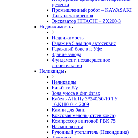
цемента
Промышленный робот – KAWASAKI
Таль электрическая
Экскаватор HITACHI – ZX200-3
Недвижимость
Недвижимость
Гараж на 5 а/м под автосервис
Гаражный бокс в г. Уфе
Здание завода
Фундамент, незавершенное
строительство
Неликвиды
Неликвиды
Биг-бэги б/у
Зола-уноса в биг-бэгах
Кабель АПвПу 3*240/50-10 ТУ
16.К180-014-2009
Камни для бани
Коксовая мелочь (отсев кокса)
Компрессор винтовой РВК 75
Насыпная вата
Рулонный утеплитель (Некондиция)
Термовата