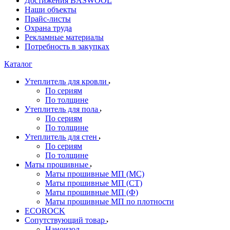
Достижения BASWOOL
Наши объекты
Прайс-листы
Охрана труда
Рекламные материалы
Потребность в закупках
Каталог
Утеплитель для кровли
По сериям
По толщине
Утеплитель для пола
По сериям
По толщине
Утеплитель для стен
По сериям
По толщине
Маты прошивные
Маты прошивные МП (МС)
Маты прошивные МП (СТ)
Маты прошивные МП (Ф)
Маты прошивные МП по плотности
ECOROCK
Сопутствующий товар
Наноизол