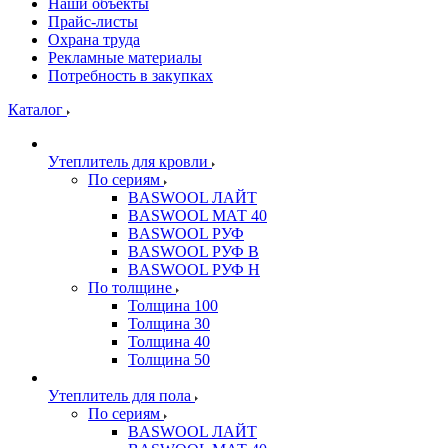
Наши объекты
Прайс-листы
Охрана труда
Рекламные материалы
Потребность в закупках
Каталог
Утеплитель для кровли
По сериям
BASWOOL ЛАЙТ
BASWOOL МАТ 40
BASWOOL РУФ
BASWOOL РУФ В
BASWOOL РУФ Н
По толщине
Толщина 100
Толщина 30
Толщина 40
Толщина 50
Утеплитель для пола
По сериям
BASWOOL ЛАЙТ