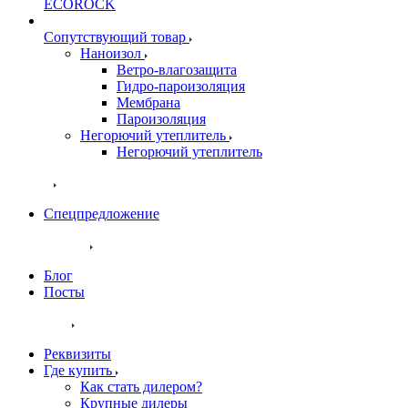
ECOROCK
Сопутствующий товар
Наноизол
Ветро-влагозащита
Гидро-пароизоляция
Мембрана
Пароизоляция
Негорючий утеплитель
Негорючий утеплитель
Акции
Спецпредложение
Публикации
Блог
Посты
Контакты
Реквизиты
Где купить
Как стать дилером?
Крупные дилеры