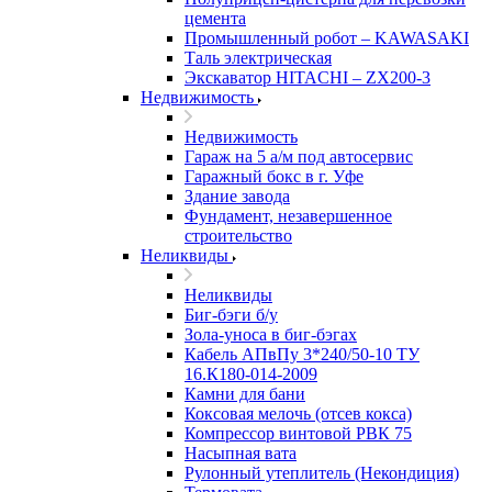
цемента
Промышленный робот – KAWASAKI
Таль электрическая
Экскаватор HITACHI – ZX200-3
Недвижимость
Недвижимость
Гараж на 5 а/м под автосервис
Гаражный бокс в г. Уфе
Здание завода
Фундамент, незавершенное
строительство
Неликвиды
Неликвиды
Биг-бэги б/у
Зола-уноса в биг-бэгах
Кабель АПвПу 3*240/50-10 ТУ
16.К180-014-2009
Камни для бани
Коксовая мелочь (отсев кокса)
Компрессор винтовой РВК 75
Насыпная вата
Рулонный утеплитель (Некондиция)