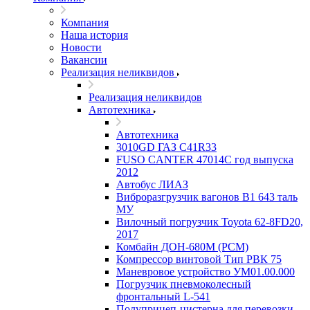
Компания
Наша история
Новости
Вакансии
Реализация неликвидов
Реализация неликвидов
Автотехника
Автотехника
3010GD ГАЗ С41R33
FUSO CANTER 47014C год выпуска
2012
Автобус ЛИАЗ
Виброразгрузчик вагонов В1 643 таль
МУ
Вилочный погрузчик Toyota 62-8FD20,
2017
Комбайн ДОН-680М (РСМ)
Компрессор винтовой Тип РВК 75
Маневровое устройство УМ01.00.000
Погрузчик пневмоколесный
фронтальный L-541
Полуприцеп-цистерна для перевозки