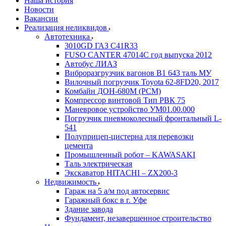
Наша история
Новости
Вакансии
Реализация неликвидов
Автотехника
3010GD ГАЗ С41R33
FUSO CANTER 47014C год выпуска 2012
Автобус ЛИАЗ
Виброразгрузчик вагонов В1 643 таль МУ
Вилочный погрузчик Toyota 62-8FD20, 2017
Комбайн ДОН-680М (РСМ)
Компрессор винтовой Тип РВК 75
Маневровое устройство УМ01.00.000
Погрузчик пневмоколесный фронтальный L-
541
Полуприцеп-цистерна для перевозки
цемента
Промышленный робот – KAWASAKI
Таль электрическая
Экскаватор HITACHI – ZX200-3
Недвижимость
Гараж на 5 а/м под автосервис
Гаражный бокс в г. Уфе
Здание завода
Фундамент, незавершенное строительство