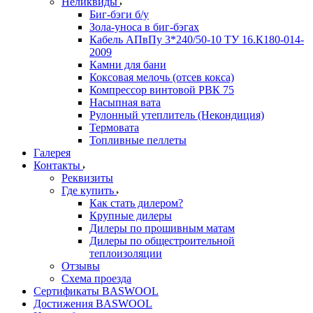
Неликвиды
Биг-бэги б/у
Зола-уноса в биг-бэгах
Кабель АПвПу 3*240/50-10 ТУ 16.К180-014-
2009
Камни для бани
Коксовая мелочь (отсев кокса)
Компрессор винтовой РВК 75
Насыпная вата
Рулонный утеплитель (Некондиция)
Термовата
Топливные пеллеты
Галерея
Контакты
Реквизиты
Где купить
Как стать дилером?
Крупные дилеры
Дилеры по прошивным матам
Дилеры по общестроительной
теплоизоляции
Отзывы
Схема проезда
Сертификаты BASWOOL
Достижения BASWOOL