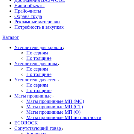
Достижения BASWOOL
Наши объекты
Прайс-листы
Охрана труда
Рекламные материалы
Потребность в закупках
Каталог
Утеплитель для кровли
По сериям
По толщине
Утеплитель для пола
По сериям
По толщине
Утеплитель для стен
По сериям
По толщине
Маты прошивные
Маты прошивные МП (МС)
Маты прошивные МП (СТ)
Маты прошивные МП (Ф)
Маты прошивные МП по плотности
ECOROCK
Сопутствующий товар
Наноизол