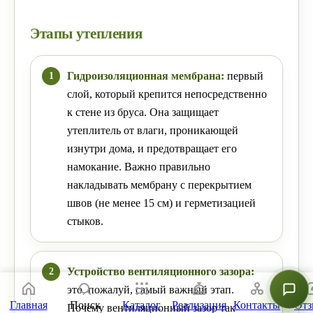
Этапы утепления
Гидроизоляционная мембрана:
первый
слой, который крепится непосредственно
к стене из бруса. Она защищает
утеплитель от влаги, проникающей
изнутри дома, и предотвращает его
намокание. Важно правильно
накладывать мембрану с перекрытием
швов (не менее 15 см) и герметизацией
стыков.
Устройство вентиляционного зазора:
это, пожалуй, самый важный этап.
Главная
Поиск
Каталог
Реализация
Контакты
От
Почему вентиляционный зазор так