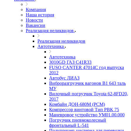
Компания
Наша история
Новости
Вакансии
Реализация неликвидов
Реализация неликвидов
Автотехника
Автотехника
3010GD ГАЗ С41R33
FUSO CANTER 47014C год выпуска
2012
Автобус ЛИАЗ
Виброразгрузчик вагонов В1 643 таль
МУ
Вилочный погрузчик Toyota 62-8FD20,
2017
Комбайн ДОН-680М (РСМ)
Компрессор винтовой Тип РВК 75
Маневровое устройство УМ01.00.000
Погрузчик пневмоколесный
фронтальный L-541
Полуприцеп-цистерна для перевозки