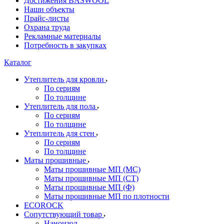
Достижения BASWOOL
Наши объекты
Прайс-листы
Охрана труда
Рекламные материалы
Потребность в закупках
Каталог
Утеплитель для кровли
По сериям
По толщине
Утеплитель для пола
По сериям
По толщине
Утеплитель для стен
По сериям
По толщине
Маты прошивные
Маты прошивные МП (МС)
Маты прошивные МП (СТ)
Маты прошивные МП (Ф)
Маты прошивные МП по плотности
ECOROCK
Сопутствующий товар
Наноизол