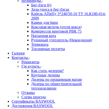
Неликвиды
Биг-бэги б/у
Зола-уноса в биг-бэгах
Кабель АПвПу 3*240/50-10 ТУ 16.К180-014-
2009
Камни для бани
Коксовая мелочь (отсев кокса)
Компрессор винтовой РВК 75
Насыпная вата
Рулонный утеплитель (Некондиция)
Термовата
Топливные пеллеты
Галерея
Контакты
Реквизиты
Где купить
Как стать дилером?
Крупные дилеры
Дилеры по прошивным матам
Дилеры по общестроительной
теплоизоляции
Отзывы
Схема проезда
Сертификаты BASWOOL
Достижения BASWOOL