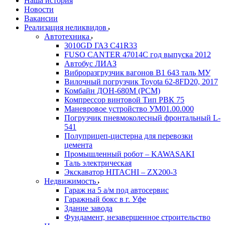
Наша история
Новости
Вакансии
Реализация неликвидов
Автотехника
3010GD ГАЗ С41R33
FUSO CANTER 47014C год выпуска 2012
Автобус ЛИАЗ
Виброразгрузчик вагонов В1 643 таль МУ
Вилочный погрузчик Toyota 62-8FD20, 2017
Комбайн ДОН-680М (РСМ)
Компрессор винтовой Тип РВК 75
Маневровое устройство УМ01.00.000
Погрузчик пневмоколесный фронтальный L-
541
Полуприцеп-цистерна для перевозки
цемента
Промышленный робот – KAWASAKI
Таль электрическая
Экскаватор HITACHI – ZX200-3
Недвижимость
Гараж на 5 а/м под автосервис
Гаражный бокс в г. Уфе
Здание завода
Фундамент, незавершенное строительство