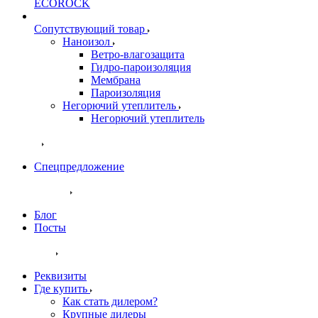
ECOROCK
Сопутствующий товар
Наноизол
Ветро-влагозащита
Гидро-пароизоляция
Мембрана
Пароизоляция
Негорючий утеплитель
Негорючий утеплитель
Акции
Спецпредложение
Публикации
Блог
Посты
Контакты
Реквизиты
Где купить
Как стать дилером?
Крупные дилеры