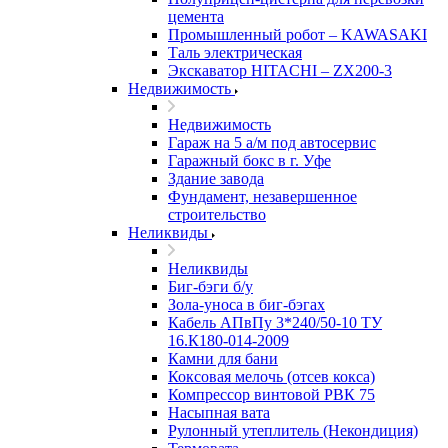
цемента
Промышленный робот – KAWASAKI
Таль электрическая
Экскаватор HITACHI – ZX200-3
Недвижимость
Недвижимость
Гараж на 5 а/м под автосервис
Гаражный бокс в г. Уфе
Здание завода
Фундамент, незавершенное
строительство
Неликвиды
Неликвиды
Биг-бэги б/у
Зола-уноса в биг-бэгах
Кабель АПвПу 3*240/50-10 ТУ
16.К180-014-2009
Камни для бани
Коксовая мелочь (отсев кокса)
Компрессор винтовой РВК 75
Насыпная вата
Рулонный утеплитель (Некондиция)