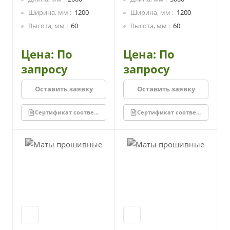
Стеклоткань придает
Стеклоткань придает
Ширина, мм
1200
Ширина, мм
1200
дополнительно защитные
дополнительно защитные
свойства для утеплителя и
свойства для утеплителя и
Высота, мм
60
Высота, мм
60
пароизоляционные
пароизоляционные
свойства для изолируемой
свойства для изолируемой
Цена: По
Цена: По
конструкции.
конструкции.
запросу
запросу
Оставить заявку
Оставить заявку
Сертификат соответствия
Сертификат соответствия