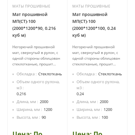
МАТЫ ПРОШИВНЫЕ
МАТЫ ПРОШИВНЫЕ
Мат прошивной
Мат прошивной
МП(СТ)-100
МП(СТ)-100
(2000*1200*90, 0.216
(2000*1200*100, 0.24
куб м)
куб м)
Негорючий прошивной
Негорючий прошивной
мат, свернутый в рулон, с
мат, свернутый в рулон, с
одной стороны облицован
одной стороны облицован
стеклотканью, прошит
стеклотканью, прошит
стеклоровингом.
стеклоровингом.
Обкладка
Стеклоткань
Обкладка
Стеклоткань
Производится из каменной
Производится из каменной
ваты на основе
ваты на основе
Объем одного рулона,
Объем одного рулона,
базальтовых пород.
базальтовых пород.
м3
м3
Экологически безопасный,
Экологически безопасный,
0.216
0.24
не содержит смол.
не содержит смол.
Длина, мм
2000
Длина, мм
2000
Стеклоткань придает
Стеклоткань придает
Ширина, мм
1200
Ширина, мм
1200
дополнительно защитные
дополнительно защитные
свойства для утеплителя и
свойства для утеплителя и
Высота, мм
90
Высота, мм
100
пароизоляционные
пароизоляционные
свойства для изолируемой
свойства для изолируемой
Цена: По
Цена: По
конструкции.
конструкции.