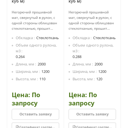
куб м)
куб м)
Негорючий прошивной
Негорючий прошивной
мат, свернутый в рулон, с
мат, свернутый в рулон, с
одной стороны облицован
одной стороны облицован
стеклотканью, прошит
стеклотканью, прошит
стеклоровингом.
стеклоровингом.
Обкладка
Стеклоткань
Обкладка
Стеклоткань
Производится из каменной
Производится из каменной
ваты на основе
ваты на основе
Объем одного рулона,
Объем одного рулона,
базальтовых пород.
базальтовых пород.
м3
м3
Экологически безопасный,
Экологически безопасный,
0.264
0.288
не содержит смол.
не содержит смол.
Длина, мм
2000
Длина, мм
2000
Стеклоткань придает
Стеклоткань придает
Ширина, мм
1200
Ширина, мм
1200
дополнительно защитные
дополнительно защитные
свойства для утеплителя и
свойства для утеплителя и
Высота, мм
110
Высота, мм
120
пароизоляционные
пароизоляционные
свойства для изолируемой
свойства для изолируемой
Цена: По
Цена: По
конструкции.
конструкции.
запросу
запросу
Оставить заявку
Оставить заявку
Сертификат соответствия
Сертификат соответствия