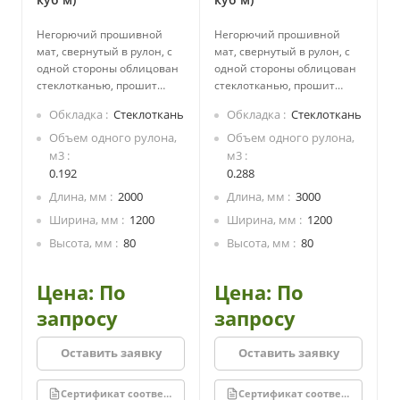
Негорючий прошивной
Негорючий прошивной
мат, свернутый в рулон, с
мат, свернутый в рулон, с
одной стороны облицован
одной стороны облицован
стеклотканью, прошит
стеклотканью, прошит
стеклоровингом.
стеклоровингом.
Обкладка
Стеклоткань
Обкладка
Стеклоткань
Производится из каменной
Производится из каменной
ваты на основе
ваты на основе
Объем одного рулона,
Объем одного рулона,
базальтовых пород.
базальтовых пород.
м3
м3
Экологически безопасный,
Экологически безопасный,
0.192
0.288
не содержит смол.
не содержит смол.
Длина, мм
2000
Длина, мм
3000
Стеклоткань придает
Стеклоткань придает
Ширина, мм
1200
Ширина, мм
1200
дополнительно защитные
дополнительно защитные
свойства для утеплителя и
свойства для утеплителя и
Высота, мм
80
Высота, мм
80
пароизоляционные
пароизоляционные
свойства для изолируемой
свойства для изолируемой
Цена: По
Цена: По
конструкции.
конструкции.
запросу
запросу
Оставить заявку
Оставить заявку
Сертификат соответствия
Сертификат соответствия