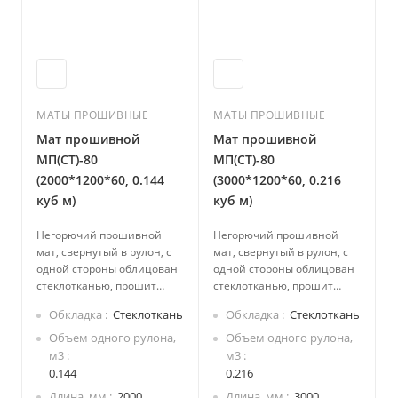
МАТЫ ПРОШИВНЫЕ
МАТЫ ПРОШИВНЫЕ
Мат прошивной
Мат прошивной
МП(СТ)-80
МП(СТ)-80
(2000*1200*60, 0.144
(3000*1200*60, 0.216
куб м)
куб м)
Негорючий прошивной
Негорючий прошивной
мат, свернутый в рулон, с
мат, свернутый в рулон, с
одной стороны облицован
одной стороны облицован
стеклотканью, прошит
стеклотканью, прошит
стеклоровингом.
стеклоровингом.
Обкладка
Стеклоткань
Обкладка
Стеклоткань
Производится из каменной
Производится из каменной
ваты на основе
ваты на основе
Объем одного рулона,
Объем одного рулона,
базальтовых пород.
базальтовых пород.
м3
м3
Экологически безопасный,
Экологически безопасный,
0.144
0.216
не содержит смол.
не содержит смол.
Длина, мм
2000
Длина, мм
3000