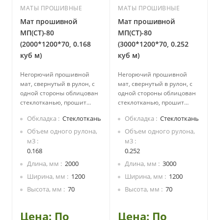
МАТЫ ПРОШИВНЫЕ
МАТЫ ПРОШИВНЫЕ
Мат прошивной
Мат прошивной
МП(СТ)-80
МП(СТ)-80
(2000*1200*70, 0.168
(3000*1200*70, 0.252
куб м)
куб м)
Негорючий прошивной
Негорючий прошивной
мат, свернутый в рулон, с
мат, свернутый в рулон, с
одной стороны облицован
одной стороны облицован
стеклотканью, прошит
стеклотканью, прошит
стеклоровингом.
стеклоровингом.
Обкладка
Стеклоткань
Обкладка
Стеклоткань
Производится из каменной
Производится из каменной
ваты на основе
ваты на основе
Объем одного рулона,
Объем одного рулона,
базальтовых пород.
базальтовых пород.
м3
м3
Экологически безопасный,
Экологически безопасный,
0.168
0.252
не содержит смол.
не содержит смол.
Длина, мм
2000
Длина, мм
3000
Стеклоткань придает
Стеклоткань придает
Ширина, мм
1200
Ширина, мм
1200
дополнительно защитные
дополнительно защитные
свойства для утеплителя и
свойства для утеплителя и
Высота, мм
70
Высота, мм
70
пароизоляционные
пароизоляционные
свойства для изолируемой
свойства для изолируемой
Цена: По
Цена: По
конструкции.
конструкции.