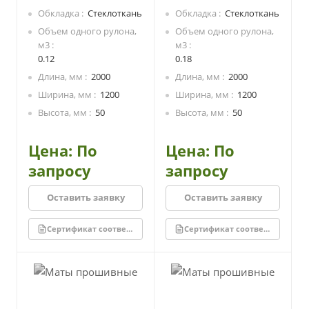
стеклоровингом.
стеклоровингом.
Обкладка
Стеклоткань
Обкладка
Стеклоткань
Производится из каменной
Производится из каменной
ваты на основе
ваты на основе
Объем одного рулона,
Объем одного рулона,
базальтовых пород.
базальтовых пород.
м3
м3
Экологически безопасный,
Экологически безопасный,
0.12
0.18
не содержит смол.
не содержит смол.
Длина, мм
2000
Длина, мм
2000
Стеклоткань придает
Стеклоткань придает
Ширина, мм
1200
Ширина, мм
1200
дополнительно защитные
дополнительно защитные
свойства для утеплителя и
свойства для утеплителя и
Высота, мм
50
Высота, мм
50
пароизоляционные
пароизоляционные
свойства для изолируемой
свойства для изолируемой
Цена: По
Цена: По
конструкции.
конструкции.
запросу
запросу
Оставить заявку
Оставить заявку
Сертификат соответствия
Сертификат соответствия