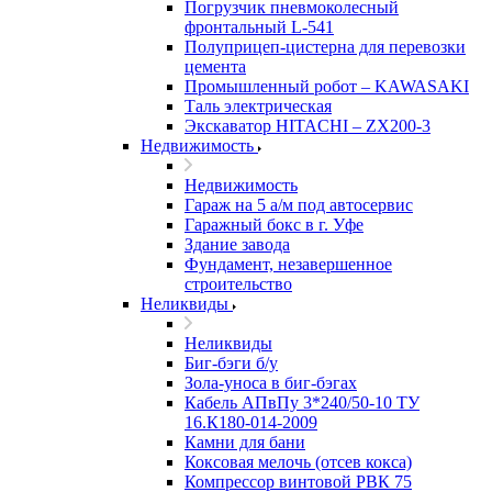
Погрузчик пневмоколесный
фронтальный L-541
Полуприцеп-цистерна для перевозки
цемента
Промышленный робот – KAWASAKI
Таль электрическая
Экскаватор HITACHI – ZX200-3
Недвижимость
Недвижимость
Гараж на 5 а/м под автосервис
Гаражный бокс в г. Уфе
Здание завода
Фундамент, незавершенное
строительство
Неликвиды
Неликвиды
Биг-бэги б/у
Зола-уноса в биг-бэгах
Кабель АПвПу 3*240/50-10 ТУ
16.К180-014-2009
Камни для бани
Коксовая мелочь (отсев кокса)
Компрессор винтовой РВК 75