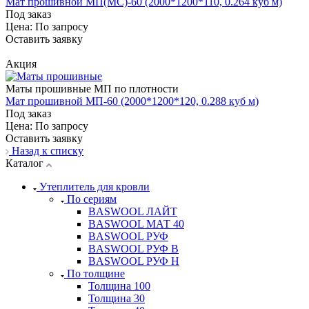
Мат прошивной МП(МС)-60 (2000*1200*110, 0.264 куб м)
Под заказ
Цена: По зап
р
осу
Оставить заявку
Акция
Маты прошивные МП по плотности
Мат прошивной МП-60 (2000*1200*120, 0.288 куб м)
Под заказ
Цена: По зап
р
осу
Оставить заявку
Назад к списку
Каталог
Утеплитель для кровли
По сериям
BASWOOL ЛАЙТ
BASWOOL МАТ 40
BASWOOL РУФ
BASWOOL РУФ В
BASWOOL РУФ Н
По толщине
Толщина 100
Толщина 30