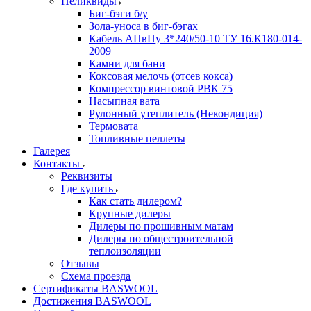
Неликвиды
Биг-бэги б/у
Зола-уноса в биг-бэгах
Кабель АПвПу 3*240/50-10 ТУ 16.К180-014-
2009
Камни для бани
Коксовая мелочь (отсев кокса)
Компрессор винтовой РВК 75
Насыпная вата
Рулонный утеплитель (Некондиция)
Термовата
Топливные пеллеты
Галерея
Контакты
Реквизиты
Где купить
Как стать дилером?
Крупные дилеры
Дилеры по прошивным матам
Дилеры по общестроительной
теплоизоляции
Отзывы
Схема проезда
Сертификаты BASWOOL
Достижения BASWOOL