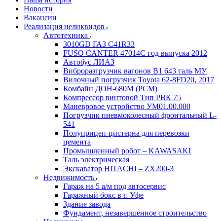
Новости
Вакансии
Реализация неликвидов
Автотехника
3010GD ГАЗ С41R33
FUSO CANTER 47014C год выпуска 2012
Автобус ЛИАЗ
Виброразгрузчик вагонов В1 643 таль МУ
Вилочный погрузчик Toyota 62-8FD20, 2017
Комбайн ДОН-680М (РСМ)
Компрессор винтовой Тип РВК 75
Маневровое устройство УМ01.00.000
Погрузчик пневмоколесный фронтальный L-
541
Полуприцеп-цистерна для перевозки
цемента
Промышленный робот – KAWASAKI
Таль электрическая
Экскаватор HITACHI – ZX200-3
Недвижимость
Гараж на 5 а/м под автосервис
Гаражный бокс в г. Уфе
Здание завода
Фундамент, незавершенное строительство