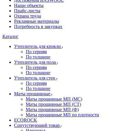
Достижения BASWOOL
Наши объекты
Прайс-листы
Охрана труда
Рекламные материалы
Потребность в закупках
Каталог
Утеплитель для кровли
По сериям
По толщине
Утеплитель для пола
По сериям
По толщине
Утеплитель для стен
По сериям
По толщине
Маты прошивные
Маты прошивные МП (МС)
Маты прошивные МП (СТ)
Маты прошивные МП (Ф)
Маты прошивные МП по плотности
ECOROCK
Сопутствующий товар
Наноизол