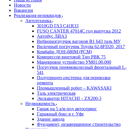
Новости
Вакансии
Реализация неликвидов
Автотехника
3010GD ГАЗ С41R33
FUSO CANTER 47014C год выпуска 2012
Автобус ЛИАЗ
Виброразгрузчик вагонов В1 643 таль МУ
Вилочный погрузчик Toyota 62-8FD20, 2017
Комбайн ДОН-680М (РСМ)
Компрессор винтовой Тип РВК 75
Маневровое устройство УМ01.00.000
Погрузчик пневмоколесный фронтальный L-
541
Полуприцеп-цистерна для перевозки
цемента
Промышленный робот – KAWASAKI
Таль электрическая
Экскаватор HITACHI – ZX200-3
Недвижимость
Гараж на 5 а/м под автосервис
Гаражный бокс в г. Уфе
Здание завода
Фундамент, незавершенное строительство