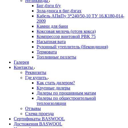
Неликвиды
Биг-бэги б/у
Зола-уноса в биг-бэгах
Кабель АПвПу 3*240/50-10 ТУ 16.К180-014-
2009
Камни для бани
Коксовая мелочь (отсев кокса)
Компрессор винтовой РВК 75
Насыпная вата
Рулонный утеплитель (Некондиция)
Термовата
Топливные пеллеты
Галерея
Контакты
Реквизиты
Где купить
Как стать дилером?
Крупные дилеры
Дилеры по прошивным матам
Дилеры по общестроительной
теплоизоляции
Отзывы
Схема проезда
Сертификаты BASWOOL
Достижения BASWOOL