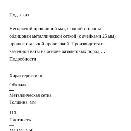
Под заказ
Негорючий прошивной мат, с одной стороны
облицован металлической сеткой (с ячейками 25 мм),
прошит стальной проволокой. Производится из
каменной ваты на основе базальтовых пород.
Химически инертен, может использоваться в
Подробности
сочетании со всеми типами материалов.
Обкладка металлической сеткой позволяет плотнее
Характеристики
прижимать мат к изолируемой поверхности.
Обкладка
Утеплитель не провисает и не отстает от изолируемой
—
Металлическая сетка
поверхности.
Толщина, мм
—
110
Плотность
—
МП(МС)-60