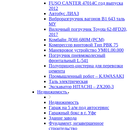
FUSO CANTER 47014C год выпуска
2012
Автобус ЛИАЗ
Виброразгрузчик вагонов В1 643 таль
МУ
Вилочный погрузчик Toyota 62-8FD20,
2017
Комбайн ДОН-680М (РСМ)
Компрессор винтовой Тип РВК 75
Маневровое устройство УМ01.00.000
Погрузчик пневмоколесный
фронтальный L-541
Полуприцеп-цистерна для перевозки
цемента
Промышленный робот – KAWASAKI
Таль электрическая
Экскаватор HITACHI – ZX200-3
Недвижимость
Недвижимость
Гараж на 5 а/м под автосервис
Гаражный бокс в г. Уфе
Здание завода
Фундамент, незавершенное
строительство