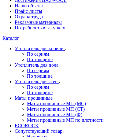
Достижения BASWOOL
Наши объекты
Прайс-листы
Охрана труда
Рекламные материалы
Потребность в закупках
Каталог
Утеплитель для кровли
По сериям
По толщине
Утеплитель для пола
По сериям
По толщине
Утеплитель для стен
По сериям
По толщине
Маты прошивные
Маты прошивные МП (МС)
Маты прошивные МП (СТ)
Маты прошивные МП (Ф)
Маты прошивные МП по плотности
ECOROCK
Сопутствующий товар
Наноизол