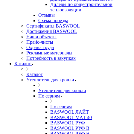
Дилеры по общестроительной
теплоизоляции
Отзывы
Схема проезда
Сертификаты BASWOOL
Достижения BASWOOL
Наши объекты
Прайс-листы
Охрана труда
Рекламные материалы
Потребность в закупках
Каталог
Каталог
Утеплитель для кровли
Утеплитель для кровли
По сериям
По сериям
BASWOOL ЛАЙТ
BASWOOL МАТ 40
BASWOOL РУФ
BASWOOL РУФ В
BASWOOL РУФ Н