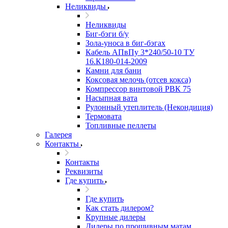
Неликвиды
Неликвиды
Биг-бэги б/у
Зола-уноса в биг-бэгах
Кабель АПвПу 3*240/50-10 ТУ
16.К180-014-2009
Камни для бани
Коксовая мелочь (отсев кокса)
Компрессор винтовой РВК 75
Насыпная вата
Рулонный утеплитель (Некондиция)
Термовата
Топливные пеллеты
Галерея
Контакты
Контакты
Реквизиты
Где купить
Где купить
Как стать дилером?
Крупные дилеры
Дилеры по прошивным матам