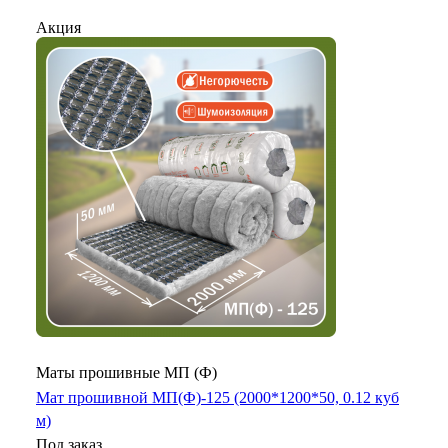
Акция
Маты прошивные МП (Ф)
Мат прошивной МП(Ф)-125 (2000*1200*50, 0.12 куб
м)
Под заказ