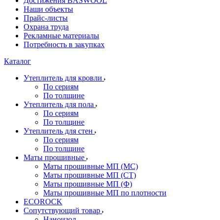
Достижения BASWOOL
Наши объекты
Прайс-листы
Охрана труда
Рекламные материалы
Потребность в закупках
Каталог
Утеплитель для кровли
По сериям
По толщине
Утеплитель для пола
По сериям
По толщине
Утеплитель для стен
По сериям
По толщине
Маты прошивные
Маты прошивные МП (МС)
Маты прошивные МП (СТ)
Маты прошивные МП (Ф)
Маты прошивные МП по плотности
ECOROCK
Сопутствующий товар
Наноизол