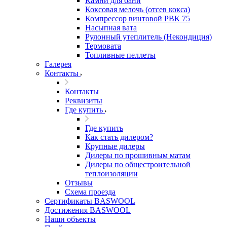
Камни для бани
Коксовая мелочь (отсев кокса)
Компрессор винтовой РВК 75
Насыпная вата
Рулонный утеплитель (Некондиция)
Термовата
Топливные пеллеты
Галерея
Контакты
Контакты
Реквизиты
Где купить
Где купить
Как стать дилером?
Крупные дилеры
Дилеры по прошивным матам
Дилеры по общестроительной
теплоизоляции
Отзывы
Схема проезда
Сертификаты BASWOOL
Достижения BASWOOL
Наши объекты