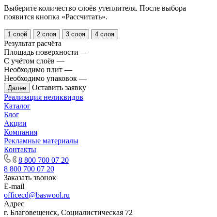
Выберите количество слоёв утеплителя. После выбора
появится кнопка «Рассчитать».
1 слой
2 слоя
3 слоя
4 слоя
Результат расчёта
Площадь поверхности
—
С учётом слоёв
—
Необходимо плит
—
Необходимо упаковок
—
Оставить заявку
Далее
Реализация неликвидов
Каталог
Блог
Акции
Компания
Рекламные материалы
Контакты
8 800 700 07 20
8 800 700 07 20
Заказать звонок
E-mail
officecd@baswool.ru
Адрес
г. Благовещенск, Социалистическая 72