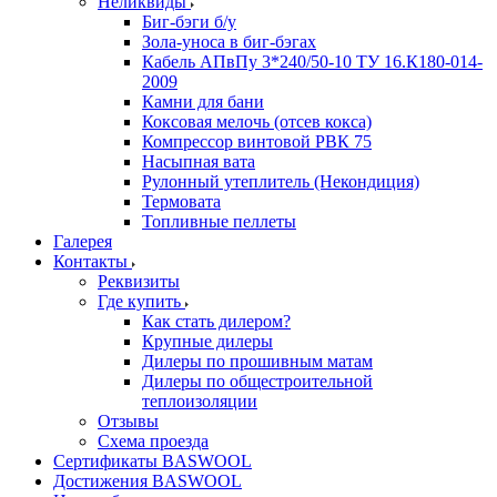
Неликвиды
Биг-бэги б/у
Зола-уноса в биг-бэгах
Кабель АПвПу 3*240/50-10 ТУ 16.К180-014-
2009
Камни для бани
Коксовая мелочь (отсев кокса)
Компрессор винтовой РВК 75
Насыпная вата
Рулонный утеплитель (Некондиция)
Термовата
Топливные пеллеты
Галерея
Контакты
Реквизиты
Где купить
Как стать дилером?
Крупные дилеры
Дилеры по прошивным матам
Дилеры по общестроительной
теплоизоляции
Отзывы
Схема проезда
Сертификаты BASWOOL
Достижения BASWOOL