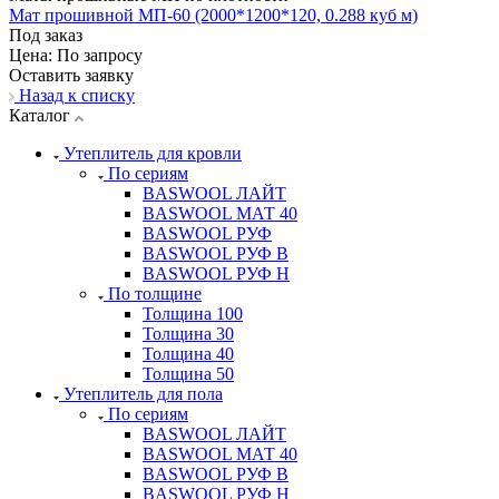
Мат прошивной МП-60 (2000*1200*120, 0.288 куб м)
Под заказ
Цена: По зап
р
осу
Оставить заявку
Назад к списку
Каталог
Утеплитель для кровли
По сериям
BASWOOL ЛАЙТ
BASWOOL МАТ 40
BASWOOL РУФ
BASWOOL РУФ В
BASWOOL РУФ Н
По толщине
Толщина 100
Толщина 30
Толщина 40
Толщина 50
Утеплитель для пола
По сериям
BASWOOL ЛАЙТ
BASWOOL МАТ 40
BASWOOL РУФ В
BASWOOL РУФ Н