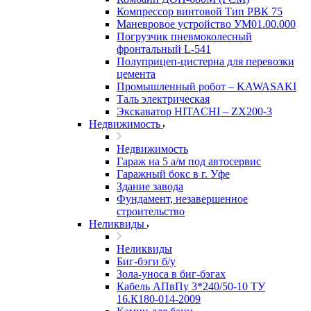
Компрессор винтовой Тип РВК 75
Маневровое устройство УМ01.00.000
Погрузчик пневмоколесный
фронтальный L-541
Полуприцеп-цистерна для перевозки
цемента
Промышленный робот – KAWASAKI
Таль электрическая
Экскаватор HITACHI – ZX200-3
Недвижимость
Недвижимость
Гараж на 5 а/м под автосервис
Гаражный бокс в г. Уфе
Здание завода
Фундамент, незавершенное
строительство
Неликвиды
Неликвиды
Биг-бэги б/у
Зола-уноса в биг-бэгах
Кабель АПвПу 3*240/50-10 ТУ
16.К180-014-2009