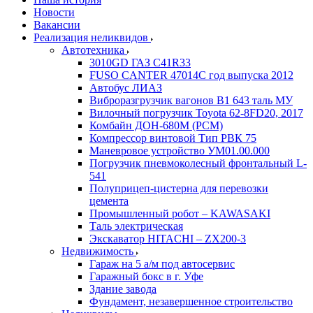
Новости
Вакансии
Реализация неликвидов
Автотехника
3010GD ГАЗ С41R33
FUSO CANTER 47014C год выпуска 2012
Автобус ЛИАЗ
Виброразгрузчик вагонов В1 643 таль МУ
Вилочный погрузчик Toyota 62-8FD20, 2017
Комбайн ДОН-680М (РСМ)
Компрессор винтовой Тип РВК 75
Маневровое устройство УМ01.00.000
Погрузчик пневмоколесный фронтальный L-
541
Полуприцеп-цистерна для перевозки
цемента
Промышленный робот – KAWASAKI
Таль электрическая
Экскаватор HITACHI – ZX200-3
Недвижимость
Гараж на 5 а/м под автосервис
Гаражный бокс в г. Уфе
Здание завода
Фундамент, незавершенное строительство