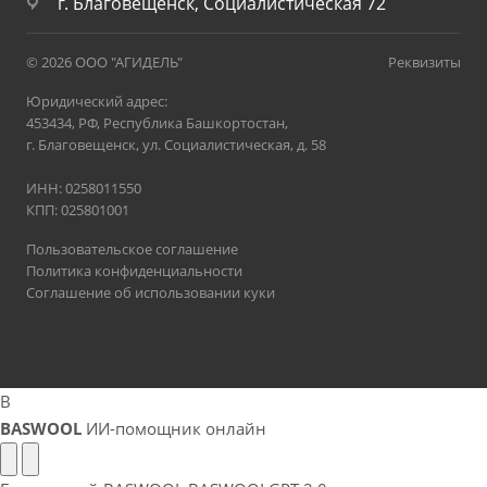
г. Благовещенск, Социалистическая 72
© 2026 ООО "АГИДЕЛЬ"
Реквизиты
Юридический адрес:
453434, РФ, Республика Башкортостан,
г. Благовещенск, ул. Социалистическая, д. 58
ИНН: 0258011550
КПП: 025801001
Пользовательское соглашение
Политика конфиденциальности
Соглашение об использовании куки
B
BASWOOL
ИИ-помощник онлайн