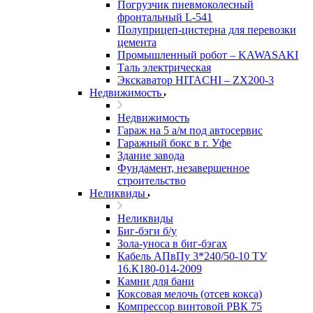
Погрузчик пневмоколесный
фронтальный L-541
Полуприцеп-цистерна для перевозки
цемента
Промышленный робот – KAWASAKI
Таль электрическая
Экскаватор HITACHI – ZX200-3
Недвижимость
Недвижимость
Гараж на 5 а/м под автосервис
Гаражный бокс в г. Уфе
Здание завода
Фундамент, незавершенное
строительство
Неликвиды
Неликвиды
Биг-бэги б/у
Зола-уноса в биг-бэгах
Кабель АПвПу 3*240/50-10 ТУ
16.К180-014-2009
Камни для бани
Коксовая мелочь (отсев кокса)
Компрессор винтовой РВК 75