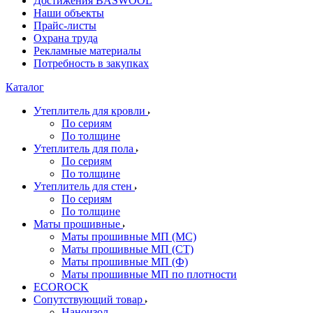
Достижения BASWOOL
Наши объекты
Прайс-листы
Охрана труда
Рекламные материалы
Потребность в закупках
Каталог
Утеплитель для кровли
По сериям
По толщине
Утеплитель для пола
По сериям
По толщине
Утеплитель для стен
По сериям
По толщине
Маты прошивные
Маты прошивные МП (МС)
Маты прошивные МП (СТ)
Маты прошивные МП (Ф)
Маты прошивные МП по плотности
ECOROCK
Сопутствующий товар
Наноизол