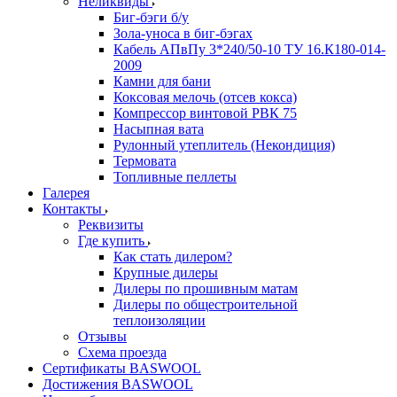
Неликвиды
Биг-бэги б/у
Зола-уноса в биг-бэгах
Кабель АПвПу 3*240/50-10 ТУ 16.К180-014-
2009
Камни для бани
Коксовая мелочь (отсев кокса)
Компрессор винтовой РВК 75
Насыпная вата
Рулонный утеплитель (Некондиция)
Термовата
Топливные пеллеты
Галерея
Контакты
Реквизиты
Где купить
Как стать дилером?
Крупные дилеры
Дилеры по прошивным матам
Дилеры по общестроительной
теплоизоляции
Отзывы
Схема проезда
Сертификаты BASWOOL
Достижения BASWOOL