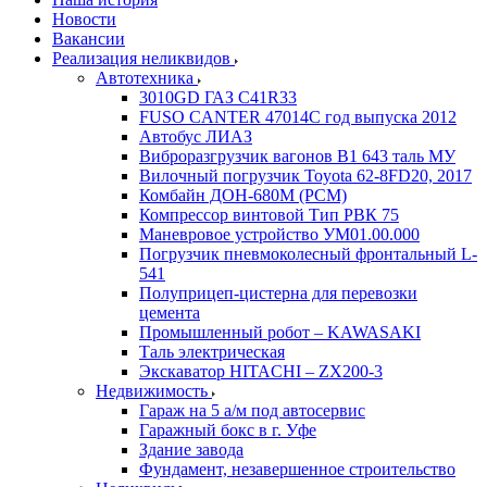
Новости
Вакансии
Реализация неликвидов
Автотехника
3010GD ГАЗ С41R33
FUSO CANTER 47014C год выпуска 2012
Автобус ЛИАЗ
Виброразгрузчик вагонов В1 643 таль МУ
Вилочный погрузчик Toyota 62-8FD20, 2017
Комбайн ДОН-680М (РСМ)
Компрессор винтовой Тип РВК 75
Маневровое устройство УМ01.00.000
Погрузчик пневмоколесный фронтальный L-
541
Полуприцеп-цистерна для перевозки
цемента
Промышленный робот – KAWASAKI
Таль электрическая
Экскаватор HITACHI – ZX200-3
Недвижимость
Гараж на 5 а/м под автосервис
Гаражный бокс в г. Уфе
Здание завода
Фундамент, незавершенное строительство