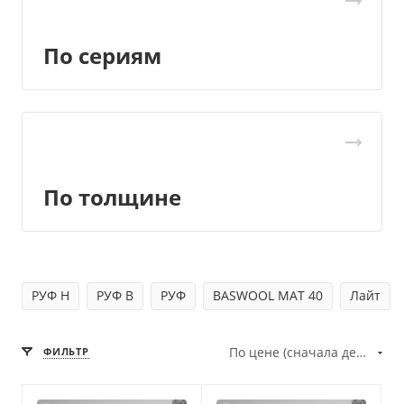
По сериям
По толщине
РУФ Н
РУФ В
РУФ
BASWOOL МАТ 40
Лайт
По цене (сначала дешёвые)
ФИЛЬТР