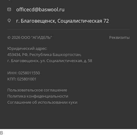
officecd@baswool.ru
г. Благовещенск, Социалистическая 72
© 2026 ООО "АГИДЕЛЬ"
Реквизиты
Юридический адрес:
453434, РФ, Республика Башкортостан,
г. Благовещенск, ул. Социалистическая, д. 58
ИНН: 0258011550
КПП: 025801001
Пользовательское соглашение
Политика конфиденциальности
Соглашение об использовании куки
B