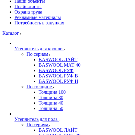
Наши объекты
Прайс-листы
Охрана труда
Рекламные материалы
Потребность в закупках
Каталог
Утеплитель для кровли
По сериям
BASWOOL ЛАЙТ
BASWOOL МАТ 40
BASWOOL РУФ
BASWOOL РУФ В
BASWOOL РУФ Н
По толщине
Толщина 100
Толщина 30
Толщина 40
Толщина 50
Утеплитель для пола
По сериям
BASWOOL ЛАЙТ