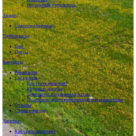
Негорючий утеплитель
Акции
Спецпредложение
Публикации
Блог
Посты
Контакты
Реквизиты
Где купить
Как стать дилером?
Крупные дилеры
Дилеры по прошивным матам
Дилеры по общестроительной теплоизоляции
Отзывы
Схема проезда
Дилеры
Как стать дилером?