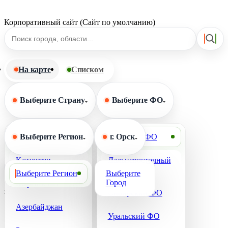
Корпоративный сайт (Сайт по умолчанию)
На карте
Списком
Выберите Страну
Выберите ФО
Выберите Страну
Выберите Регион
Выберите ФО
г. Орск
Казахстан
Дальневосточный
Сбросить фильтр
ФО
Выберите Регион
Выберите
Город
Кыргызстан
загрузка карты...
Сибирский ФО
Азербайджан
Уральский ФО