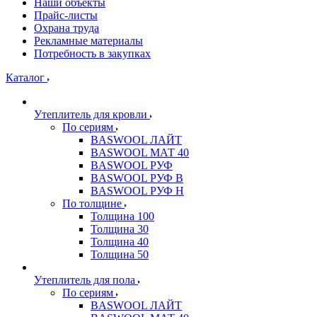
Наши объекты
Прайс-листы
Охрана труда
Рекламные материалы
Потребность в закупках
Каталог
Утеплитель для кровли
По сериям
BASWOOL ЛАЙТ
BASWOOL МАТ 40
BASWOOL РУФ
BASWOOL РУФ В
BASWOOL РУФ Н
По толщине
Толщина 100
Толщина 30
Толщина 40
Толщина 50
Утеплитель для пола
По сериям
BASWOOL ЛАЙТ