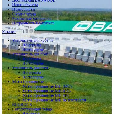
Достижения BASWOOL
Наши объекты
Прайс-листы
Охрана труда
Рекламные материалы
Потребность в закупках
Каталог
Утеплитель для кровли
По сериям
По толщине
Утеплитель для пола
По сериям
По толщине
Утеплитель для стен
По сериям
По толщине
Маты прошивные
Маты прошивные МП (МС)
Маты прошивные МП (СТ)
Маты прошивные МП (Ф)
Маты прошивные МП по плотности
ECOROCK
Сопутствующий товар
Наноизол