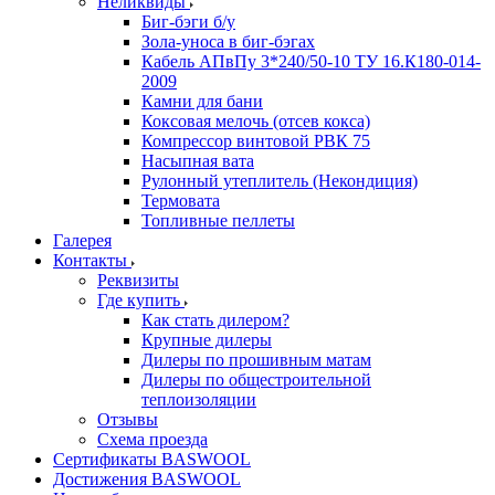
Неликвиды
Биг-бэги б/у
Зола-уноса в биг-бэгах
Кабель АПвПу 3*240/50-10 ТУ 16.К180-014-
2009
Камни для бани
Коксовая мелочь (отсев кокса)
Компрессор винтовой РВК 75
Насыпная вата
Рулонный утеплитель (Некондиция)
Термовата
Топливные пеллеты
Галерея
Контакты
Реквизиты
Где купить
Как стать дилером?
Крупные дилеры
Дилеры по прошивным матам
Дилеры по общестроительной
теплоизоляции
Отзывы
Схема проезда
Сертификаты BASWOOL
Достижения BASWOOL