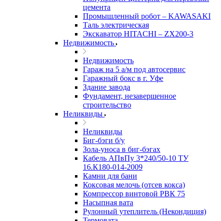
цемента
Промышленный робот – KAWASAKI
Таль электрическая
Экскаватор HITACHI – ZX200-3
Недвижимость
Недвижимость
Гараж на 5 а/м под автосервис
Гаражный бокс в г. Уфе
Здание завода
Фундамент, незавершенное
строительство
Неликвиды
Неликвиды
Биг-бэги б/у
Зола-уноса в биг-бэгах
Кабель АПвПу 3*240/50-10 ТУ
16.К180-014-2009
Камни для бани
Коксовая мелочь (отсев кокса)
Компрессор винтовой РВК 75
Насыпная вата
Рулонный утеплитель (Некондиция)
Термовата