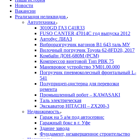
Новости
Вакансии
Реализация неликвидов
Автотехника
3010GD ГАЗ С41R33
FUSO CANTER 47014C год выпуска 2012
Автобус ЛИАЗ
Виброразгрузчик вагонов В1 643 таль МУ
Вилочный погрузчик Toyota 62-8FD20, 2017
Комбайн ДОН-680М (РСМ)
Компрессор винтовой Тип РВК 75
Маневровое устройство УМ01.00.000
Погрузчик пневмоколесный фронтальный L-
541
Полуприцеп-цистерна для перевозки
цемента
Промышленный робот – KAWASAKI
Таль электрическая
Экскаватор HITACHI – ZX200-3
Недвижимость
Гараж на 5 а/м под автосервис
Гаражный бокс в г. Уфе
Здание завода
Фундамент, незавершенное строительство