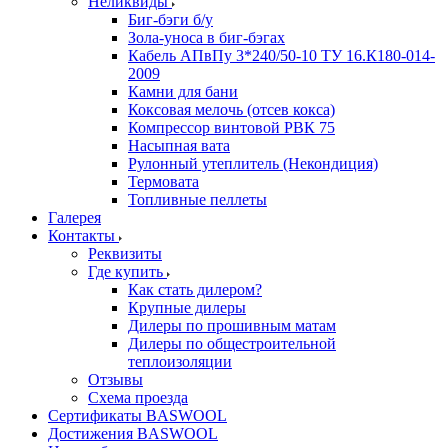
Неликвиды
Биг-бэги б/у
Зола-уноса в биг-бэгах
Кабель АПвПу 3*240/50-10 ТУ 16.К180-014-
2009
Камни для бани
Коксовая мелочь (отсев кокса)
Компрессор винтовой РВК 75
Насыпная вата
Рулонный утеплитель (Некондиция)
Термовата
Топливные пеллеты
Галерея
Контакты
Реквизиты
Где купить
Как стать дилером?
Крупные дилеры
Дилеры по прошивным матам
Дилеры по общестроительной
теплоизоляции
Отзывы
Схема проезда
Сертификаты BASWOOL
Достижения BASWOOL