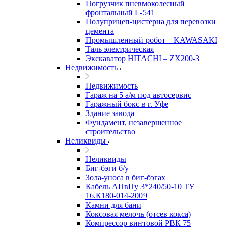
Погрузчик пневмоколесный
фронтальный L-541
Полуприцеп-цистерна для перевозки
цемента
Промышленный робот – KAWASAKI
Таль электрическая
Экскаватор HITACHI – ZX200-3
Недвижимость
Недвижимость
Гараж на 5 а/м под автосервис
Гаражный бокс в г. Уфе
Здание завода
Фундамент, незавершенное
строительство
Неликвиды
Неликвиды
Биг-бэги б/у
Зола-уноса в биг-бэгах
Кабель АПвПу 3*240/50-10 ТУ
16.К180-014-2009
Камни для бани
Коксовая мелочь (отсев кокса)
Компрессор винтовой РВК 75