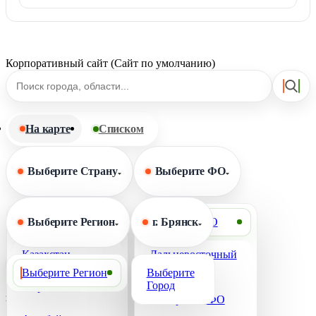
Корпоративный сайт (Сайт по умолчанию)
На карте
Списком
Выберите Страну
Выберите ФО
Выберите Страну
Выберите Регион
Выберите ФО
г. Брянск
Казахстан
Дальневосточный
Сбросить фильтр
ФО
Выберите Регион
Выберите
Город
Кыргызстан
загрузка карты...
Сибирский ФО