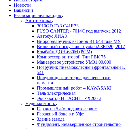
Новости
Вакансии
Реализация неликвидов
Автотехника
3010GD ГАЗ С41R33
FUSO CANTER 47014C год выпуска 2012
Автобус ЛИАЗ
Виброразгрузчик вагонов В1 643 таль МУ
Вилочный погрузчик Toyota 62-8FD20, 2017
Комбайн ДОН-680М (РСМ)
Компрессор винтовой Тип РВК 75
Маневровое устройство УМ01.00.000
Погрузчик пневмоколесный фронтальный L-
541
Полуприцеп-цистерна для перевозки
цемента
Промышленный робот – KAWASAKI
Таль электрическая
Экскаватор HITACHI – ZX200-3
Недвижимость
Гараж на 5 а/м под автосервис
Гаражный бокс в г. Уфе
Здание завода
Фундамент, незавершенное строительство