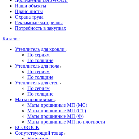
Достижения BASWOOL
Наши объекты
Прайс-листы
Охрана труда
Рекламные материалы
Потребность в закупках
Каталог
Утеплитель для кровли
По сериям
По толщине
Утеплитель для пола
По сериям
По толщине
Утеплитель для стен
По сериям
По толщине
Маты прошивные
Маты прошивные МП (МС)
Маты прошивные МП (СТ)
Маты прошивные МП (Ф)
Маты прошивные МП по плотности
ECOROCK
Сопутствующий товар
Наноизол