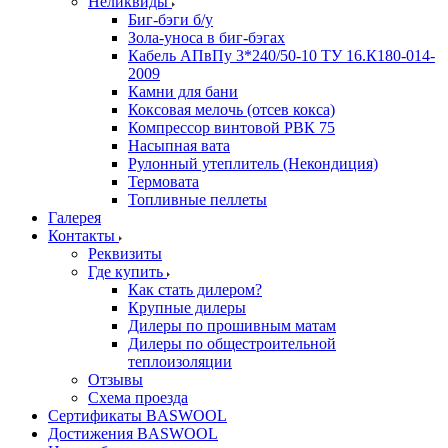
Неликвиды
Биг-бэги б/у
Зола-уноса в биг-бэгах
Кабель АПвПу 3*240/50-10 ТУ 16.К180-014-
2009
Камни для бани
Коксовая мелочь (отсев кокса)
Компрессор винтовой РВК 75
Насыпная вата
Рулонный утеплитель (Некондиция)
Термовата
Топливные пеллеты
Галерея
Контакты
Реквизиты
Где купить
Как стать дилером?
Крупные дилеры
Дилеры по прошивным матам
Дилеры по общестроительной
теплоизоляции
Отзывы
Схема проезда
Сертификаты BASWOOL
Достижения BASWOOL