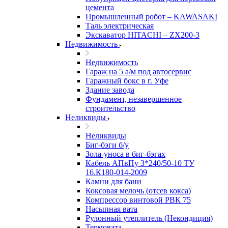
цемента
Промышленный робот – KAWASAKI
Таль электрическая
Экскаватор HITACHI – ZX200-3
Недвижимость
Недвижимость
Гараж на 5 а/м под автосервис
Гаражный бокс в г. Уфе
Здание завода
Фундамент, незавершенное
строительство
Неликвиды
Неликвиды
Биг-бэги б/у
Зола-уноса в биг-бэгах
Кабель АПвПу 3*240/50-10 ТУ
16.К180-014-2009
Камни для бани
Коксовая мелочь (отсев кокса)
Компрессор винтовой РВК 75
Насыпная вата
Рулонный утеплитель (Некондиция)
Термовата