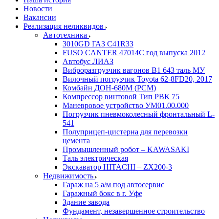
Новости
Вакансии
Реализация неликвидов
Автотехника
3010GD ГАЗ С41R33
FUSO CANTER 47014C год выпуска 2012
Автобус ЛИАЗ
Виброразгрузчик вагонов В1 643 таль МУ
Вилочный погрузчик Toyota 62-8FD20, 2017
Комбайн ДОН-680М (РСМ)
Компрессор винтовой Тип РВК 75
Маневровое устройство УМ01.00.000
Погрузчик пневмоколесный фронтальный L-
541
Полуприцеп-цистерна для перевозки
цемента
Промышленный робот – KAWASAKI
Таль электрическая
Экскаватор HITACHI – ZX200-3
Недвижимость
Гараж на 5 а/м под автосервис
Гаражный бокс в г. Уфе
Здание завода
Фундамент, незавершенное строительство