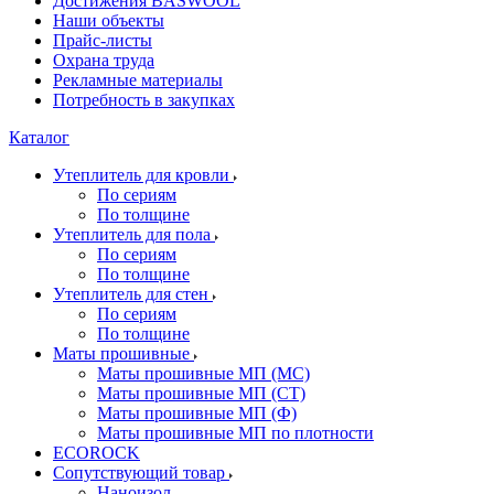
Достижения BASWOOL
Наши объекты
Прайс-листы
Охрана труда
Рекламные материалы
Потребность в закупках
Каталог
Утеплитель для кровли
По сериям
По толщине
Утеплитель для пола
По сериям
По толщине
Утеплитель для стен
По сериям
По толщине
Маты прошивные
Маты прошивные МП (МС)
Маты прошивные МП (СТ)
Маты прошивные МП (Ф)
Маты прошивные МП по плотности
ECOROCK
Сопутствующий товар
Наноизол