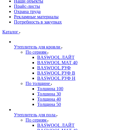
Наши объекты
Прайс-листы
Охрана труда
Рекламные материалы
Потребность в закупках
Каталог
Утеплитель для кровли
По сериям
BASWOOL ЛАЙТ
BASWOOL МАТ 40
BASWOOL РУФ
BASWOOL РУФ В
BASWOOL РУФ Н
По толщине
Толщина 100
Толщина 30
Толщина 40
Толщина 50
Утеплитель для пола
По сериям
BASWOOL ЛАЙТ