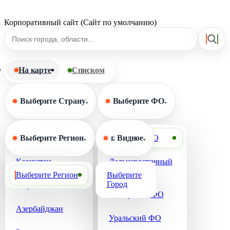
Корпоративный сайт (Сайт по умолчанию)
На карте
Списком
Выберите Страну
Выберите ФО
Выберите Страну
Выберите Регион
Выберите ФО
г. Видное
Казахстан
Дальневосточный
Сбросить фильтр
ФО
Выберите Регион
Выберите
Город
Кыргызстан
загрузка карты...
Сибирский ФО
Азербайджан
Уральский ФО