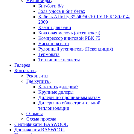
Неликвиды
Биг-бэги б/у
Зола-уноса в биг-бэгах
Кабель АПвПу 3*240/50-10 ТУ 16.К180-014-
2009
Камни для бани
Коксовая мелочь (отсев кокса)
Компрессор винтовой РВК 75
Насыпная вата
Рулонный утеплитель (Некондиция)
Термовата
Топливные пеллеты
Галерея
Контакты
Реквизиты
Где купить
Как стать дилером?
Крупные дилеры
Дилеры по прошивным матам
Дилеры по общестроительной
теплоизоляции
Отзывы
Схема проезда
Сертификаты BASWOOL
Достижения BASWOOL