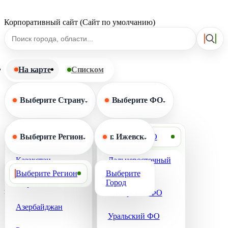
Корпоративный сайт (Сайт по умолчанию)
На карте
Списком
Выберите Страну
Выберите ФО
Выберите Страну
Выберите Регион
Выберите ФО
г. Ижевск
Казахстан
Дальневосточный
Сбросить фильтр
ФО
Выберите Регион
Выберите
Город
Кыргызстан
загрузка карты...
Сибирский ФО
Азербайджан
Уральский ФО