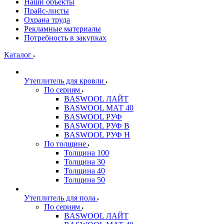
Наши объекты
Прайс-листы
Охрана труда
Рекламные материалы
Потребность в закупках
Каталог
Утеплитель для кровли
По сериям
BASWOOL ЛАЙТ
BASWOOL МАТ 40
BASWOOL РУФ
BASWOOL РУФ В
BASWOOL РУФ Н
По толщине
Толщина 100
Толщина 30
Толщина 40
Толщина 50
Утеплитель для пола
По сериям
BASWOOL ЛАЙТ