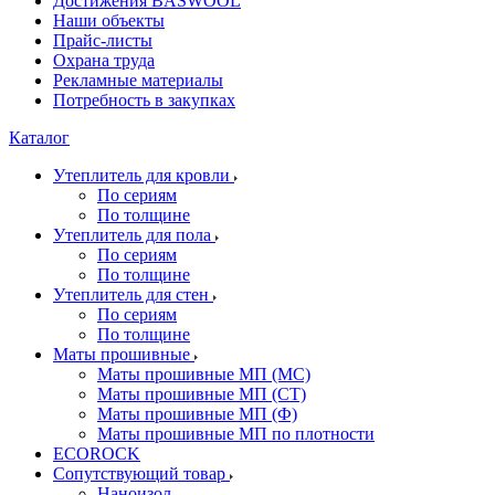
Достижения BASWOOL
Наши объекты
Прайс-листы
Охрана труда
Рекламные материалы
Потребность в закупках
Каталог
Утеплитель для кровли
По сериям
По толщине
Утеплитель для пола
По сериям
По толщине
Утеплитель для стен
По сериям
По толщине
Маты прошивные
Маты прошивные МП (МС)
Маты прошивные МП (СТ)
Маты прошивные МП (Ф)
Маты прошивные МП по плотности
ECOROCK
Сопутствующий товар
Наноизол