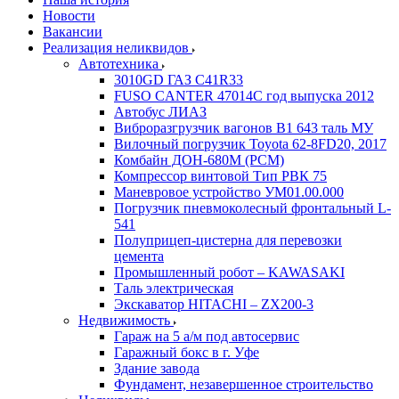
Новости
Вакансии
Реализация неликвидов
Автотехника
3010GD ГАЗ С41R33
FUSO CANTER 47014C год выпуска 2012
Автобус ЛИАЗ
Виброразгрузчик вагонов В1 643 таль МУ
Вилочный погрузчик Toyota 62-8FD20, 2017
Комбайн ДОН-680М (РСМ)
Компрессор винтовой Тип РВК 75
Маневровое устройство УМ01.00.000
Погрузчик пневмоколесный фронтальный L-
541
Полуприцеп-цистерна для перевозки
цемента
Промышленный робот – KAWASAKI
Таль электрическая
Экскаватор HITACHI – ZX200-3
Недвижимость
Гараж на 5 а/м под автосервис
Гаражный бокс в г. Уфе
Здание завода
Фундамент, незавершенное строительство