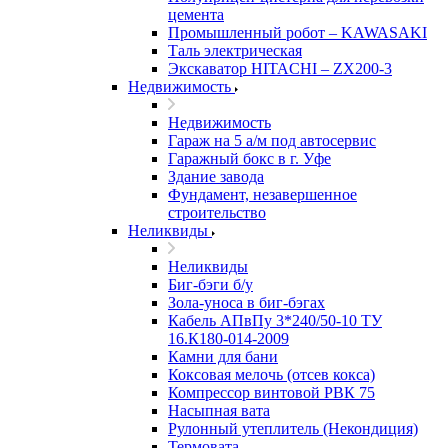
цемента
Промышленный робот – KAWASAKI
Таль электрическая
Экскаватор HITACHI – ZX200-3
Недвижимость
Недвижимость
Гараж на 5 а/м под автосервис
Гаражный бокс в г. Уфе
Здание завода
Фундамент, незавершенное
строительство
Неликвиды
Неликвиды
Биг-бэги б/у
Зола-уноса в биг-бэгах
Кабель АПвПу 3*240/50-10 ТУ
16.К180-014-2009
Камни для бани
Коксовая мелочь (отсев кокса)
Компрессор винтовой РВК 75
Насыпная вата
Рулонный утеплитель (Некондиция)
Термовата