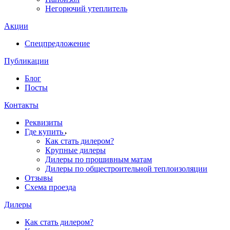
Негорючий утеплитель
Акции
Спецпредложение
Публикации
Блог
Посты
Контакты
Реквизиты
Где купить
Как стать дилером?
Крупные дилеры
Дилеры по прошивным матам
Дилеры по общестроительной теплоизоляции
Отзывы
Схема проезда
Дилеры
Как стать дилером?