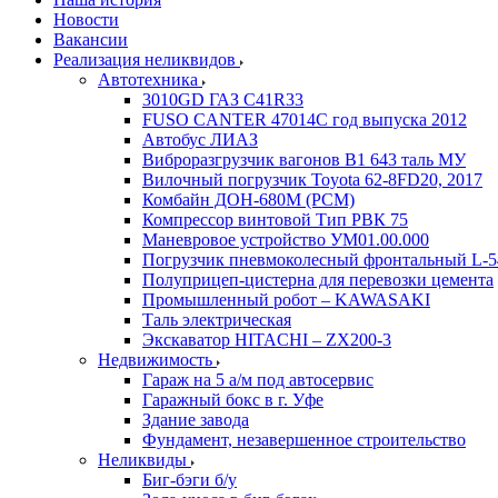
Новости
Вакансии
Реализация неликвидов
Автотехника
3010GD ГАЗ С41R33
FUSO CANTER 47014C год выпуска 2012
Автобус ЛИАЗ
Виброразгрузчик вагонов В1 643 таль МУ
Вилочный погрузчик Toyota 62-8FD20, 2017
Комбайн ДОН-680М (РСМ)
Компрессор винтовой Тип РВК 75
Маневровое устройство УМ01.00.000
Погрузчик пневмоколесный фронтальный L-5
Полуприцеп-цистерна для перевозки цемента
Промышленный робот – KAWASAKI
Таль электрическая
Экскаватор HITACHI – ZX200-3
Недвижимость
Гараж на 5 а/м под автосервис
Гаражный бокс в г. Уфе
Здание завода
Фундамент, незавершенное строительство
Неликвиды
Биг-бэги б/у