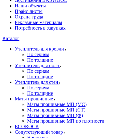
Достижения BASWOOL
Наши объекты
Прайс-листы
Охрана труда
Рекламные материалы
Потребность в закупках
Каталог
Утеплитель для кровли
По сериям
По толщине
Утеплитель для пола
По сериям
По толщине
Утеплитель для стен
По сериям
По толщине
Маты прошивные
Маты прошивные МП (МС)
Маты прошивные МП (СТ)
Маты прошивные МП (Ф)
Маты прошивные МП по плотности
ECOROCK
Сопутствующий товар
Наноизол