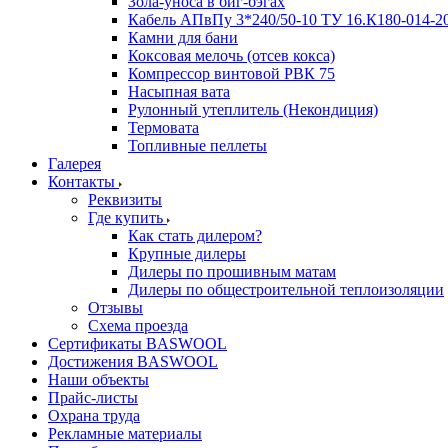
Зола-уноса в биг-бэгах
Кабель АПвПу 3*240/50-10 ТУ 16.К180-014-2
Камни для бани
Коксовая мелочь (отсев кокса)
Компрессор винтовой РВК 75
Насыпная вата
Рулонный утеплитель (Некондиция)
Термовата
Топливные пеллеты
Галерея
Контакты
Реквизиты
Где купить
Как стать дилером?
Крупные дилеры
Дилеры по прошивным матам
Дилеры по общестроительной теплоизоляции
Отзывы
Схема проезда
Сертификаты BASWOOL
Достижения BASWOOL
Наши объекты
Прайс-листы
Охрана труда
Рекламные материалы